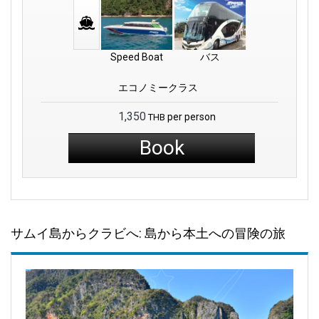
Speed Boat
バス
エコノミークラス
1,350
per person
THB
Book
サムイ島からクラビへ: 島から本土への冒険の旅