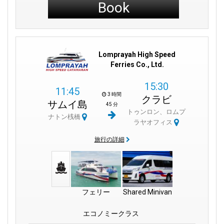
Book
Lomprayah High Speed
Ferries Co., Ltd.
15:30
11:45
3 時間
クラビ
サムイ島
45 分
トゥンロン、ロムプ
ナトン桟橋
ラヤオフィス
旅行の詳細
フェリー
Shared Minivan
エコノミークラス