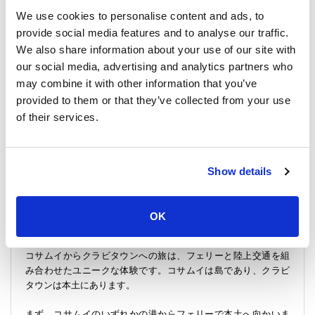
クラビ国際空港は多くのフライトオプションを提供しており、
We use cookies to personalise content and ads, to
様々な都市や国からクラビへのアクセスを容易にしています。
provide social media features and to analyse our traffic.
これにはコサムイからのフライトも含まれます。
We also share information about your use of our site with
our social media, advertising and analytics partners who
この便利さにより、クラビとその周辺の観光地がさらに探検し
やすくなりました。ここから、カオカナップナム洞窟、プラナ
may combine it with other information that you’ve
ンビーチ、タイガーケーブ寺院、美しいクラビ川を訪れるのは
provided to them or that they’ve collected from your use
とても簡単です。
of their services.
さらに、現代的な寺院であるワットカエウコーラワラムが街の
スカイラインを飾り、クラビの中心部を見渡すユニークな建築
物の驚異を提供しています。賑やかな市場から静かな自然の美
Show details
しさまで、タイ南部は忘れられない体験を約束します。
OK
コサムイからクラビタウンへ：船 + バス/ミニバン
コサムイからクラビタウンへの旅は、フェリーと陸上交通を組
み合わせたユニークな体験です。コサムイは島であり、クラビ
タウンは本土にあります。
まず、コサムイのいずれかの港からフェリーで本土へ向かいま