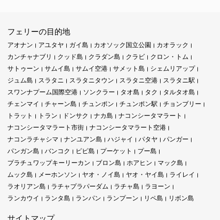
フェリーの目的地
アオナン
アユタヤ
ガイ島
カオソック国立公園
カオラック
カンチャナブリ
クッド島
クラダン島
クラビ
クロン・トム
サトゥーン
サムイ島
サムイ空港
サメット島
シェムリアップ
ジュム島
スラタニ
スラタニタウン
スラタニ空港
スラタニ駅
スワンナプーム国際空港
ソンクラー
タオ島
タク
タルタオ島
チェンマイ
チャーン島
チュンポン
チュンポン駅
チョンブリー
トラット
トラン
ドンサク
ナカ島
ナコンシータマラート
ナコンシータマラート市街
ナコンシータマラート空港
ナコンラチャシマ
ナンユアン島
ハジャイ
パタヤ
パンガー
パンガン島
バンコク
ピピ島
プーケット
プー島
プラチュワップキーリーカン
ブロン島
ホアヒン
マック島
ムック島
メーホンソン
ヤオ・ノイ島
ヤオ・ヤイ島
ライレイ
ラオリアン島
ラチャプラパーダム
ラチャ島
ラヨーン
ランカウイ
ランタ島
ランパン
ランプーン
リペ島
リボン島
サイトマップ