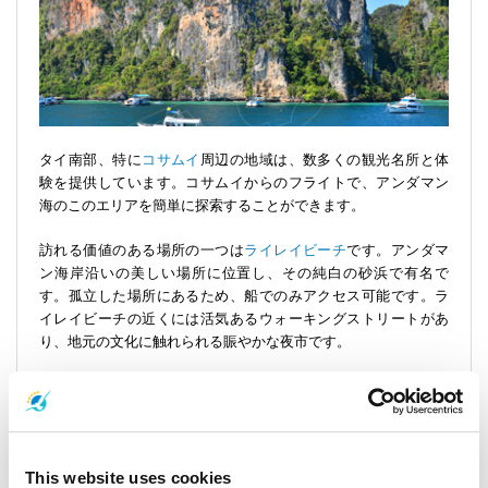
タイ南部、特に
コサムイ
周辺の地域は、数多くの観光名所と体
験を提供しています。コサムイからのフライトで、アンダマン
海のこのエリアを簡単に探索することができます。
訪れる価値のある場所の一つは
ライレイビーチ
です。アンダマ
ン海岸沿いの美しい場所に位置し、その純白の砂浜で有名で
す。孤立した場所にあるため、船でのみアクセス可能です。ラ
イレイビーチの近くには活気あるウォーキングストリートがあ
り、地元の文化に触れられる賑やかな夜市です。
クラビタウン
は海岸から数マイルのところにあります。本格的
なタイの体験が楽しめる場所で、バックパッカー向けのホステ
ルから高級5つ星リゾートまで、多彩な宿泊オプションがありま
す。
This website uses cookies