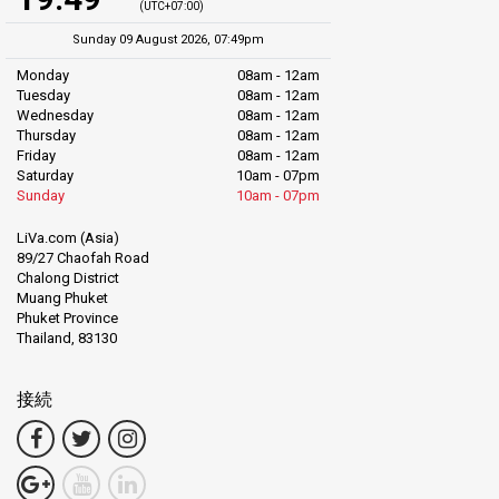
(UTC+07:00)
Sunday 09 August 2026, 07:49pm
Monday
08am - 12am
Tuesday
08am - 12am
Wednesday
08am - 12am
Thursday
08am - 12am
Friday
08am - 12am
Saturday
10am - 07pm
Sunday
10am - 07pm
LiVa.com (Asia)
89/27 Chaofah Road
Chalong District
Muang Phuket
Phuket Province
Thailand, 83130
接続