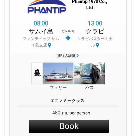
Phantip 1970 Co.,
Ltd
08:00
13:00
サムイ島
クラビ
5 時間
ファンティップ サム
クラビバスターミナ
イ島支店
ル
旅行の詳細
フェリー
バス
エコノミークラス
480
per person
THB
Book