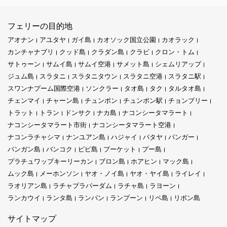
フェリーの目的地
アオナン
アユタヤ
ガイ島
カオソック国立公園
カオラック
カンチャナブリ
クッド島
クラダン島
クラビ
クロン・トム
サトゥーン
サムイ島
サムイ空港
サメット島
シェムリアップ
ジュム島
スラタニ
スラタニタウン
スラタニ空港
スラタニ駅
スワンナプーム国際空港
ソンクラー
タオ島
タク
タルタオ島
チェンマイ
チャーン島
チュンポン
チュンポン駅
チョンブリー
トラット
トラン
ドンサク
ナカ島
ナコンシータマラート
ナコンシータマラート市街
ナコンシータマラート空港
ナコンラチャシマ
ナンユアン島
ハジャイ
パタヤ
パンガー
パンガン島
バンコク
ピピ島
プーケット
プー島
プラチュワップキーリーカン
ブロン島
ホアヒン
マック島
ムック島
メーホンソン
ヤオ・ノイ島
ヤオ・ヤイ島
ライレイ
ラオリアン島
ラチャプラパーダム
ラチャ島
ラヨーン
ランカウイ
ランタ島
ランパン
ランプーン
リペ島
リボン島
サイトマップ