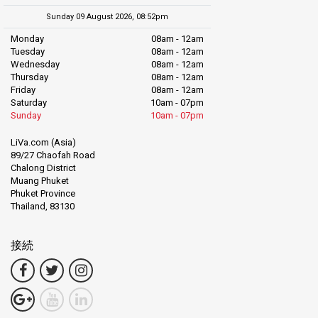
Sunday 09 August 2026, 08:52pm
Monday
08am - 12am
Tuesday
08am - 12am
Wednesday
08am - 12am
Thursday
08am - 12am
Friday
08am - 12am
Saturday
10am - 07pm
Sunday
10am - 07pm
LiVa.com (Asia)
89/27 Chaofah Road
Chalong District
Muang Phuket
Phuket Province
Thailand, 83130
接続