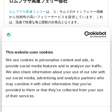
ロムプラヤ高速フェリー会社
ロムプラヤ高速フェリー
は、コ・サムイのナトンフェリー桟橋
から信頼性の高いフェリーサービスを提供しています。これ
は、迅速で快適な海上渡航の出発点となります。
出発地：ナトンフェリー桟橋
あなたの旅は、コ・サムイに便利に位置する
ナトンフェリー桟
This website uses cookies
橋
から始まります。フェリーの出発30分前には到着するように
してください。
We use cookies to personalise content and ads, to
provide social media features and to analyse our traffic.
We also share information about your use of our site with
スケジュールと料金：コ・サムイからナコー
our social media, advertising and analytics partners who
ンシータンマラート空港まで
may combine it with other information that you’ve
provided to them or that they’ve collected from your use
- フェリーとバスを組み合わせた全旅程は、約2時間45分から3時
of their services.
間かかります。
- 最初の区間であるフェリー乗船は、天候条件によって約1時間
30分から1時間45分で本土に到着します。