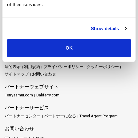
パンガン島
バンコク
ピピ島
プーケット
プー島
of their services.
プラチュワップキーリーカン
ブロン島
ホアヒン
マック島
ムック島
メーホンソン
ヤオ・ノイ島
ヤオ・ヤイ島
ライレイ
ラオリアン島
ラチャプラパーダム
ラチャ島
ラヨーン
Show details
ランカウイ
ランタ島
ランパン
ランプーン
リペ島
リボン島
サイトマップ
OK
ホーム
目的地
Schedules and Prices
駅
プロモーション
イベント
ニュース
運営者
レビュー
FAQ
Travel Guide
法的表示
利用規約
プライバシーポリシー
クッキーポリシー
サイトマップ
お問い合わせ
パートナーウェブサイト
Ferrysamui.com
Baliferry.com
パートナーサービス
パートナーセンター
パートナーになる
Travel Agent Program
お問い合わせ