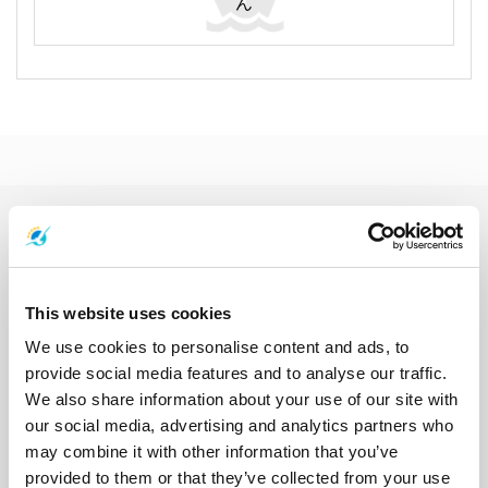
ん
フェリーの目的地
アオナン
アユタヤ
ガイ島
カオソック国立公園
カオラック
カンチャナブリ
クッド島
クラダン島
クラビ
クロン・トム
サトゥーン
サムイ島
サムイ空港
サメット島
シェムリアップ
This website uses cookies
ジュム島
スラタニ
スラタニタウン
スラタニ空港
スラタニ駅
We use cookies to personalise content and ads, to
スワンナプーム国際空港
ソンクラー
タオ島
タク
タルタオ島
provide social media features and to analyse our traffic.
チェンマイ
チャーン島
チュンポン
チュンポン駅
チョンブリー
We also share information about your use of our site with
トラット
トラン
ドンサク
ナカ島
ナコンシータマラート
our social media, advertising and analytics partners who
ナコンシータマラート市街
ナコンシータマラート空港
may combine it with other information that you’ve
ナコンラチャシマ
ナンユアン島
ハジャイ
パタヤ
パンガー
provided to them or that they’ve collected from your use