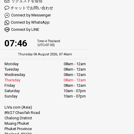
リクエストを送信
チャットでお問い合わせ
Connect by Messenger
Connect by WhatsApp
Connect by LINE
07:46
Time in Thailand
(UTC+07:00)
Thursday 06 August 2026, 07:46am
Monday
08am - 12am
Tuesday
08am - 12am
Wednesday
08am - 12am
Thursday
08am - 12am
Friday
08am - 12am
Saturday
10am - 07pm
Sunday
10am - 07pm
LiVa.com (Asia)
89/27 Chaofah Road
Chalong District
Muang Phuket
Phuket Province