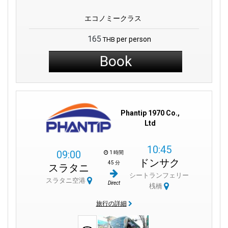
エコノミークラス
165
per person
THB
Book
Phantip 1970 Co.,
Ltd
10:45
09:00
1 時間
ドンサク
45 分
スラタニ
シートランフェリー
スラタニ空港
Direct
桟橋
旅行の詳細