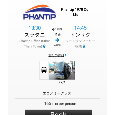
Phantip 1970 Co.,
Ltd
13:30
14:45
1 時間
スラタニ
ドンサク
15 分
Phantip Office (Surat
シートランフェリー
Direct
Thani Town)
桟橋
旅行の詳細
バス
エコノミークラス
165
per person
THB
Book