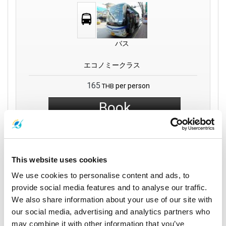
バス
エコノミークラス
165
per person
THB
Book
Phantip 1970 Co.,
This website uses cookies
Ltd
We use cookies to personalise content and ads, to
provide social media features and to analyse our traffic.
11:30
12:45
We also share information about your use of our site with
1 時間
スラタニ
ドンサク
15 分
our social media, advertising and analytics partners who
Phantip Office (Surat
シートランフェリー
may combine it with other information that you’ve