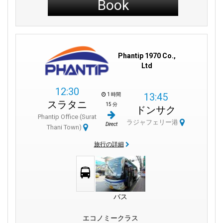
Book
Phantip 1970 Co.,
Ltd
12:30
13:45
1 時間
スラタニ
15 分
ドンサク
Phantip Office (Surat
ラジャフェリー港
Direct
Thani Town)
旅行の詳細
バス
エコノミークラス