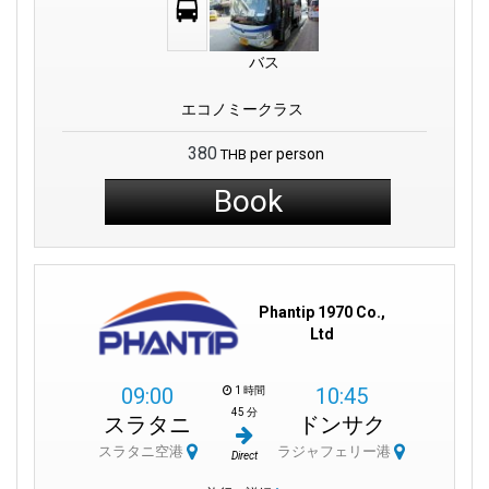
バス
エコノミークラス
380
per person
THB
Book
Phantip 1970 Co.,
Ltd
09:00
10:45
1 時間
45 分
スラタニ
ドンサク
スラタニ空港
ラジャフェリー港
Direct