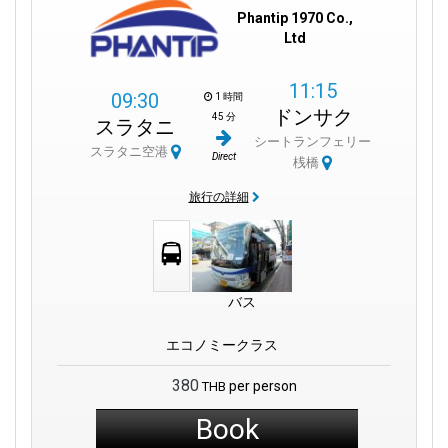
Phantip 1970 Co.,
Ltd
11:15
09:30
1 時間
ドンサク
45 分
スラタニ
シートランフェリー
スラタニ空港
Direct
桟橋
旅行の詳細
バス
エコノミークラス
380
per person
THB
Book