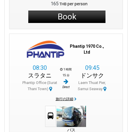
165
per person
THB
Book
Phantip 1970 Co.,
Ltd
08:30
09:45
1 時間
スラタニ
ドンサク
15 分
Phantip Office (Surat
Laem Thuat Pier,
Direct
Thani Town)
Samui Seaway
旅行の詳細
バス