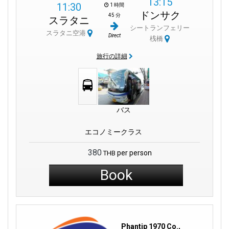
13:15
11:30
1 時間
ドンサク
45 分
スラタニ
シートランフェリー
スラタニ空港
Direct
桟橋
旅行の詳細
バス
エコノミークラス
380
per person
THB
Book
Phantip 1970 Co.,