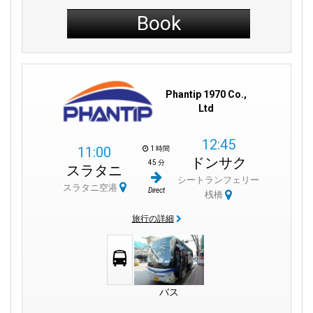
Book
Phantip 1970 Co.,
Ltd
12:45
11:00
1 時間
ドンサク
45 分
スラタニ
シートランフェリー
スラタニ空港
Direct
桟橋
旅行の詳細
バス