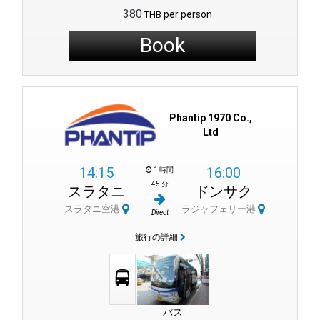
380
per person
THB
Book
Phantip 1970 Co.,
Ltd
14:15
16:00
1 時間
45 分
スラタニ
ドンサク
スラタニ空港
ラジャフェリー港
Direct
旅行の詳細
バス