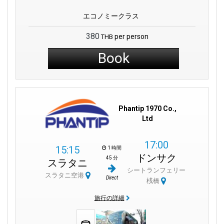
エコノミークラス
380
per person
THB
Book
Phantip 1970 Co.,
Ltd
17:00
15:15
1 時間
ドンサク
45 分
スラタニ
シートランフェリー
スラタニ空港
Direct
桟橋
旅行の詳細