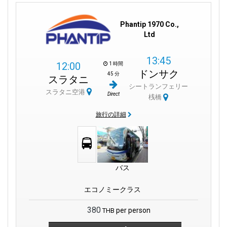
Phantip 1970 Co.,
Ltd
13:45
12:00
1 時間
ドンサク
45 分
スラタニ
シートランフェリー
スラタニ空港
Direct
桟橋
旅行の詳細
バス
エコノミークラス
380
per person
THB