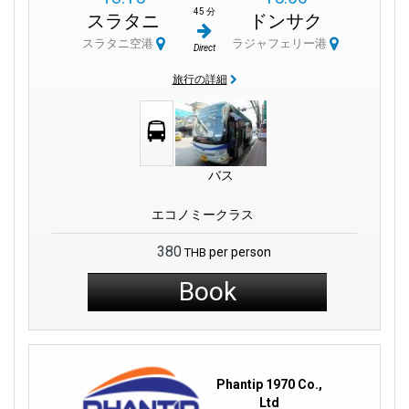
45 分
スラタニ
ドンサク
スラタニ空港
ラジャフェリー港
Direct
旅行の詳細
バス
エコノミークラス
380
per person
THB
Book
Phantip 1970 Co.,
Ltd