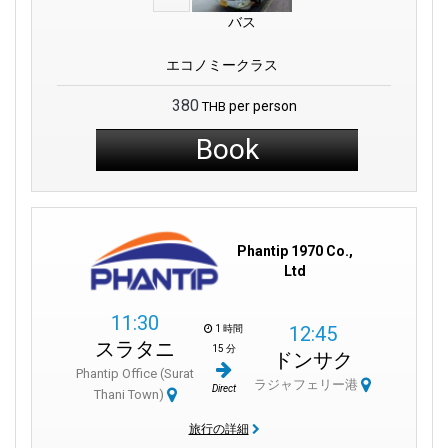
バス
エコノミークラス
380
per person
THB
Book
Phantip 1970 Co.,
Ltd
11:30
12:45
1 時間
スラタニ
15 分
ドンサク
Phantip Office (Surat
ラジャフェリー港
Direct
Thani Town)
旅行の詳細