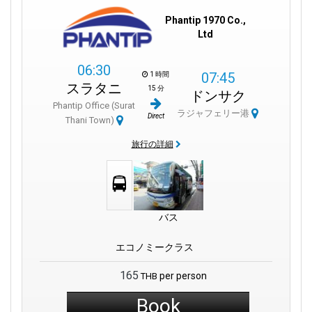
Phantip 1970 Co.,
Ltd
06:30
07:45
1 時間
スラタニ
15 分
ドンサク
Phantip Office (Surat
ラジャフェリー港
Direct
Thani Town)
旅行の詳細
バス
エコノミークラス
165
per person
THB
Book