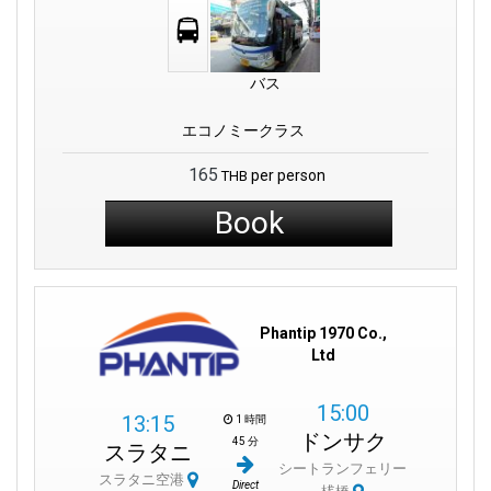
バス
エコノミークラス
165
per person
THB
Book
Phantip 1970 Co.,
Ltd
15:00
13:15
1 時間
ドンサク
45 分
スラタニ
シートランフェリー
スラタニ空港
Direct