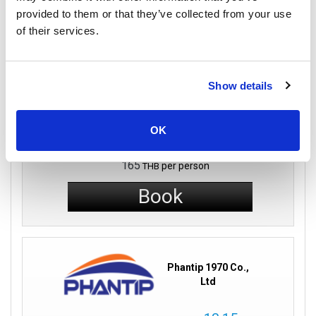
Direct
Thani Town)
桟橋
provided to them or that they’ve collected from your use
of their services.
旅行の詳細
Show details
バス
OK
エコノミークラス
165
per person
THB
Book
Phantip 1970 Co.,
Ltd