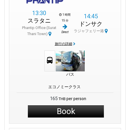
13:30
14:45
1 時間
スラタニ
15 分
ドンサク
Phantip Office (Surat
ラジャフェリー港
Direct
Thani Town)
旅行の詳細
バス
エコノミークラス
165
per person
THB
Book