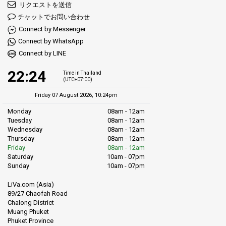
リクエストを送信
チャットでお問い合わせ
Connect by Messenger
Connect by WhatsApp
Connect by LINE
22:24
Time in Thailand
(UTC+07:00)
Friday 07 August 2026, 10:24pm
Monday
08am - 12am
Tuesday
08am - 12am
Wednesday
08am - 12am
Thursday
08am - 12am
Friday
08am - 12am
Saturday
10am - 07pm
Sunday
10am - 07pm
LiVa.com (Asia)
89/27 Chaofah Road
Chalong District
Muang Phuket
Phuket Province