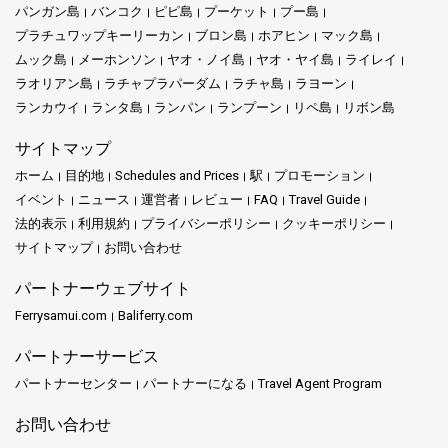
パンガン島
バンコク
ピピ島
プーケット
プー島
プラチュワップキーリーカン
ブロン島
ホアヒン
マック島
ムック島
メーホンソン
ヤオ・ノイ島
ヤオ・ヤイ島
ライレイ
ラオリアン島
ラチャプラパーダム
ラチャ島
ラヨーン
ランカウイ
ランタ島
ランパン
ランプーン
リペ島
リボン島
サイトマップ
ホーム
目的地
Schedules and Prices
駅
プロモーション
イベント
ニュース
運営者
レビュー
FAQ
Travel Guide
法的表示
利用規約
プライバシーポリシー
クッキーポリシー
サイトマップ
お問い合わせ
パートナーウェブサイト
Ferrysamui.com
Baliferry.com
パートナーサービス
パートナーセンター
パートナーになる
Travel Agent Program
お問い合わせ