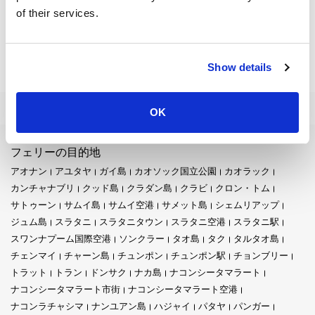
of their services.
Show details
How to Get from Koh Lanta to Ao Nang and Vice Versa
OK
フェリーの目的地
アオナン
アユタヤ
ガイ島
カオソック国立公園
カオラック
カンチャナブリ
クッド島
クラダン島
クラビ
クロン・トム
サトゥーン
サムイ島
サムイ空港
サメット島
シェムリアップ
ジュム島
スラタニ
スラタニタウン
スラタニ空港
スラタニ駅
スワンナプーム国際空港
ソンクラー
タオ島
タク
タルタオ島
チェンマイ
チャーン島
チュンポン
チュンポン駅
チョンブリー
トラット
トラン
ドンサク
ナカ島
ナコンシータマラート
ナコンシータマラート市街
ナコンシータマラート空港
ナコンラチャシマ
ナンユアン島
ハジャイ
パタヤ
パンガー