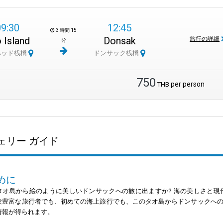
09:30
12:45
3 時間 15
 Island
Donsak
旅行の詳細
分
ハッド桟橋
ドンサック桟橋
750
per person
THB
ェリー ガイド
めに
タオ島から絵のように美しいドンサックへの旅に出ますか? 海の美しさと
験豊富な旅行者でも、初めての海上旅行でも、このタオ島からドンサックへ
情報が得られます。