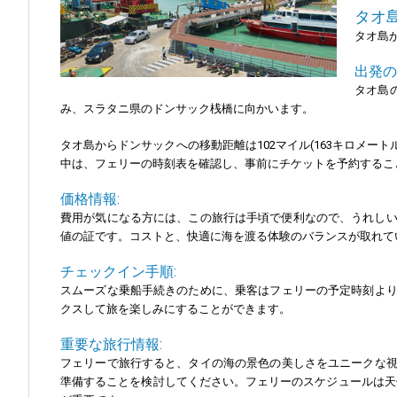
タオ
タオ島
出発の
タオ島
み、スラタニ県のドンサック桟橋に向かいます。
タオ島からドンサックへの移動距離は102マイル(163キロメ
中は、フェリーの時刻表を確認し、事前にチケットを予約するこ
価格情報:
費用が気になる方には、この旅行は手頃で便利なので、うれしいで
値の証です。コストと、快適に海を渡る体験のバランスが取れて
チェックイン手順:
スムーズな乗船手続きのために、乗客はフェリーの予定時刻よ
クスして旅を楽しみにすることができます。
重要な旅行情報:
フェリーで旅行すると、タイの海の景色の美しさをユニークな
準備することを検討してください。フェリーのスケジュールは天