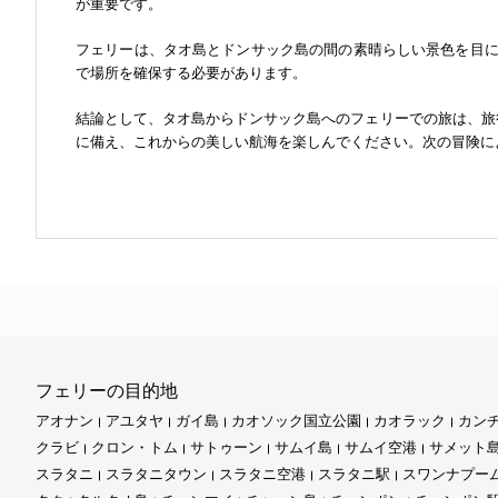
が重要です。
フェリーは、タオ島とドンサック島の間の素晴らしい景色を目
で場所を確保する必要があります。
結論として、タオ島からドンサック島へのフェリーでの旅は、旅行体験の不可
に備え、これからの美しい航海を楽しんでください。次の冒険に
フェリーの目的地
アオナン
アユタヤ
ガイ島
カオソック国立公園
カオラック
カン
クラビ
クロン・トム
サトゥーン
サムイ島
サムイ空港
サメット
スラタニ
スラタニタウン
スラタニ空港
スラタニ駅
スワンナプー