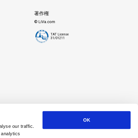
著作権
© LiVa.com
TAT License
31/01211
OK
yse our traffic.
 analytics