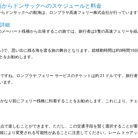
島からドンサックへのスケジュールと料金
からドンサックへの航海は、ロンプラヤ高速フェリー株式会社が行っています
詳細:
のメーハート桟橋から出発するこの旅では、旅行者は3隻の高速フェリーを
ートル)で、思い出に残る海を渡る旅の舞台となります。総移動時間は約3時間1
とをお勧めします。
すね。ロンプラヤ フェリー サービスのチケットは約 21 ドルです。旅
います。
りかなり前にフェリー桟橋に到着することをお勧めします。これにより、チェ
視点で楽しむことができます。ただし、この交通手段を賢く選択することが重
候により変更される可能性があることに注意してください。レーム トゥアッ