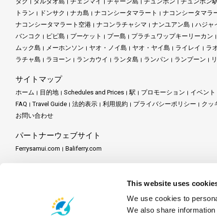
タク
タルタオ島
チェンマイ
チャーン島
チュンポン
チュンポン
トラン
ドンサク
ナカ島
ナコンシータマラート
ナコンシータマラ
ナコンシータマラート空港
ナコンラチャシマ
ナンユアン島
ハジャ
バンコク
ピピ島
プーケット
プー島
プラチュワップキーリーカン
ムック島
メーホンソン
ヤオ・ノイ島
ヤオ・ヤイ島
ライレイ
ラ
ラチャ島
ラヨーン
ランカウイ
ランタ島
ランパン
ランプーン
サイトマップ
ホーム
目的地
Schedules and Prices
駅
プロモーション
イベント
FAQ
Travel Guide
法的表示
利用規約
プライバシーポリシー
クッ
お問い合わせ
パートナーウェブサイト
Ferrysamui.com
Baliferry.com
パートナーサービス
パートナーセンター
パートナーになる
Travel Agent Program
This website uses cookie
We use cookies to personal
We also share information 