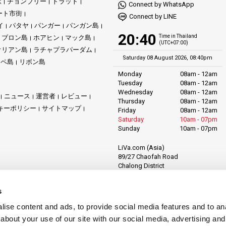
駅
チョンブリー
トラット
Connect by WhatsApp
ート市街
Connect by LINE
イ
パタヤ
パンガー
パンガン島
20:40
Time in Thailand
ブロン島
ホアヒン
マック島
(UTC+07:00)
オリアン島
ラチャプラパーダム
Saturday 08 August 2026, 08:40pm
リペ島
リボン島
Monday
08am - 12am
Tuesday
08am - 12am
Wednesday
08am - 12am
ニュース
運営者
レビュー
Thursday
08am - 12am
キーポリシー
サイトマップ
Friday
08am - 12am
Saturday
10am - 07pm
Sunday
10am - 07pm
LiVa.com (Asia)
89/27 Chaofah Road
Chalong District
Muang Phuket
Phuket Province
s
Thailand, 83130
ise content and ads, to provide social media features and to anal
about your use of our site with our social media, advertising and