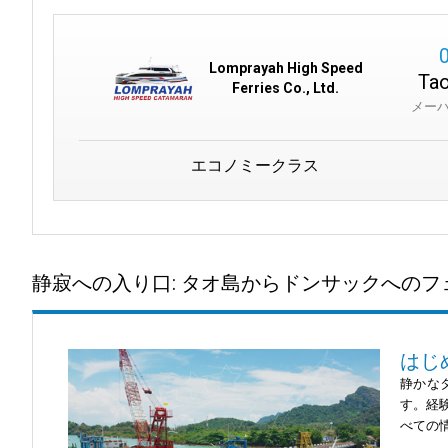
Lomprayah High Speed
Tao
Ferries Co., Ltd.
メー
エコノミークラス
静寂への入り口: タオ島からドンサックへのフ
はじ
静かな
す。経
べての