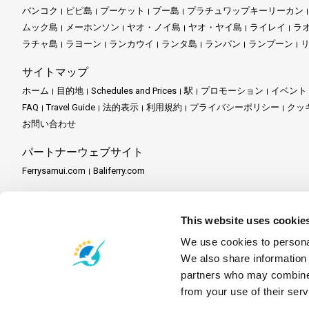
バンコク
ピピ島
プーケット
プー島
プラチュワップキーリーカン
ムック島
メーホンソン
ヤオ・ノイ島
ヤオ・ヤイ島
ライレイ
ラ
ラチャ島
ラヨーン
ランカウイ
ランタ島
ランパン
ランプーン
サイトマップ
ホーム
目的地
Schedules and Prices
駅
プロモーション
イベント
FAQ
Travel Guide
法的表示
利用規約
プライバシーポリシー
クッ
お問い合わせ
パートナーウェブサイト
Ferrysamui.com
Baliferry.com
パートナーサービス
パートナーセンター
パートナーになる
Travel Agent Program
This website uses cookie
We use cookies to personal
We also share information 
partners who may combine i
from your use of their serv