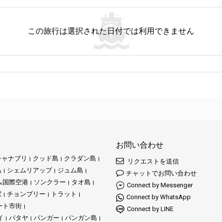
この旅行は選択された日付では利用できません
お問い合わせ
チャナブリ
クッド島
クラダン島
リクエストを送信
島
シェムリアップ
ジュム島
チャットでお問い合わせ
ム国際空港
ソンクラー
タオ島
Connect by Messenger
駅
チョンブリー
トラット
Connect by WhatsApp
ート市街
Connect by LINE
イ
パタヤ
パンガー
パンガン島