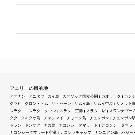
フェリーの目的地
アオナン
アユタヤ
ガイ島
カオソック国立公園
カオラック
カン
クラビ
クロン・トム
サトゥーン
サムイ島
サムイ空港
サメット
スラタニ
スラタニタウン
スラタニ空港
スラタニ駅
スワンナプー
タク
タルタオ島
チェンマイ
チャーン島
チュンポン
チュンポン
トラン
ドンサク
ナカ島
ナコンシータマラート
ナコンシータマラ
ナコンシータマラート空港
ナコンラチャシマ
ナンユアン島
ハジャ