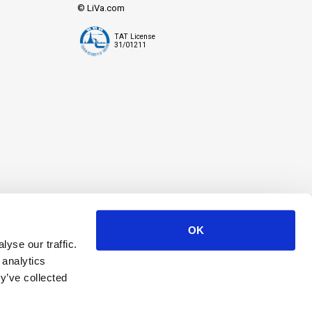
© LiVa.com
TAT License
31/01211
OK
yse our traffic.
 analytics
y’ve collected