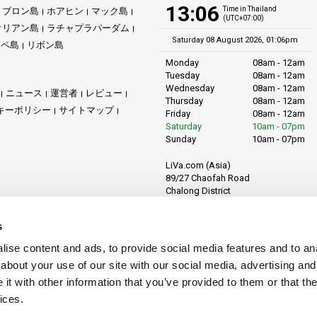
13:06
Time in Thailand
ブロン島
ホアヒン
マック島
(UTC+07:00)
オリアン島
ラチャプラパーダム
Saturday 08 August 2026, 01:06pm
リペ島
リボン島
Monday
08am - 12am
Tuesday
08am - 12am
Wednesday
08am - 12am
ニュース
運営者
レビュー
Thursday
08am - 12am
キーポリシー
サイトマップ
Friday
08am - 12am
Saturday
10am - 07pm
Sunday
10am - 07pm
LiVa.com (Asia)
89/27 Chaofah Road
Chalong District
Muang Phuket
Phuket Province
s
Thailand, 83130
ise content and ads, to provide social media features and to anal
about your use of our site with our social media, advertising and
t with other information that you’ve provided to them or that the
ices.