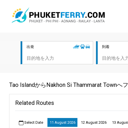
出発
到着
Tao IslandからNakhon Si Thammara
Related Routes
Select Date
11 August 2026
12 August 2026
13 Augus