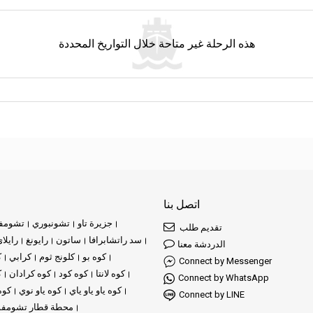
هذه الرحلة غير متاحة خلال التواريخ المحددة
اتصل بنا
جزيرة تاو
تشونبوري
تشومف
تقديم طلب
سد راتشابرافا
ساتون
رايونغ
رايلا
الدردشة معنا
كوه بو
كلونج ثوم
كرابي
ك
Connect by Messenger
كوه لانتا
كوه كود
كوه كرادان
ك
Connect by WhatsApp
كوه ياو ياو ياي
كوه ياو نوي
كوه
Connect by LINE
محطة قطار تشومف