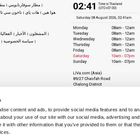
02:41
Time in Thailand
مطار سوفارنابومي
مطا
(UTC+07:00)
هوا هين
هات ياي
ناخون سي ثا
Saturday 08 August 2026, 02:41am
Monday
08am - 12am
Tuesday
08am - 12am
المشغلون
الأخبار
الفعاليا
Wednesday
08am - 12am
سياسة الخصوصية
Thursday
08am - 12am
Friday
08am - 12am
Saturday
10am - 07pm
Sunday
10am - 07pm
LiVa.com (Asia)
89/27 Chaofah Road
Chalong District
Muang Phuket
Phuket Province
s
Thailand, 83130
ise content and ads, to provide social media features and to anal
about your use of our site with our social media, advertising and
t with other information that you’ve provided to them or that the
ices.