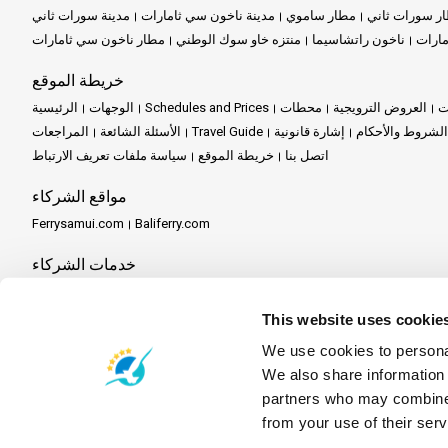
ر سورات ثاني
مطار ساموي
مدينة ناخون سي ثامارات
مدينة سورات ثاني
مارات
ناخون راتشاسيما
منتزه خاو سوك الوطني
مطار ناخون سي ثامارات
خريطة الموقع
ت
العروض الترويجية
محطات
Schedules and Prices
الوجهات
الرئيسية
الشروط والأحكام
إشارة قانونية
Travel Guide
الأسئلة الشائعة
المراجعات
اتصل بنا
خريطة الموقع
سياسة ملفات تعريف الارتباط
مواقع الشركاء
Ferrysamui.com
Baliferry.com
خدمات الشركاء
Travel Agent Program
كن شريكاً
مركز الشركاء
This website uses cookie
We use cookies to personal
We also share information 
partners who may combine i
from your use of their serv