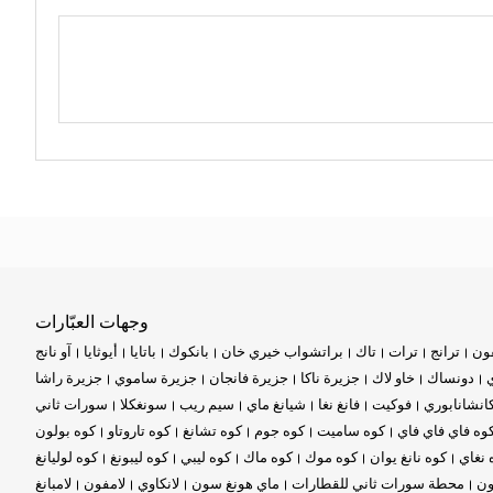
وجهات العبّارات
ون
ترانج
ترات
تاك
براتشواب خيري خان
بانكوك
باتايا
أيوثايا
آو نانج
ي
دونساك
خاو لاك
جزيرة ناكا
جزيرة فانجان
جزيرة ساموي
جزيرة راشا
انشانابوري
فوكيت
فانغ نغا
شيانغ ماي
سيم ريب
سونغكلا
سورات ثاني
وه فاي فاي فاي
كوه ساميت
كوه جوم
كوه تشانغ
كوه تاروتاو
كوه بولون
 نغاي
كوه نانغ يوان
كوه موك
كوه ماك
كوه ليبي
كوه ليبونغ
كوه لوليانغ
ون
محطة سورات ثاني للقطارات
ماي هونغ سون
لانكاوي
لامفون
لامبانغ