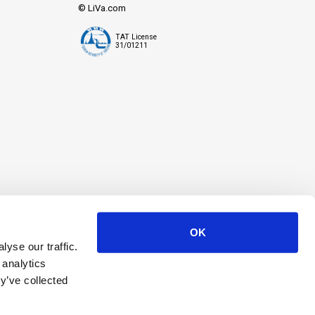
© LiVa.com
TAT License
31/01211
OK
yse our traffic.
 analytics
y’ve collected