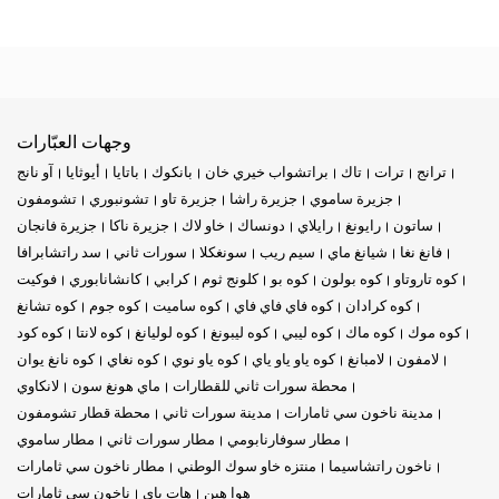
وجهات العبّارات
ترانج
ترات
تاك
براتشواب خيري خان
بانكوك
باتايا
أيوثايا
آو نانج
جزيرة ساموي
جزيرة راشا
جزيرة تاو
تشونبوري
تشومفون
ساتون
رايونغ
رايلاي
دونساك
خاو لاك
جزيرة ناكا
جزيرة فانجان
فانغ نغا
شيانغ ماي
سيم ريب
سونغكلا
سورات ثاني
سد راتشابرافا
كوه تاروتاو
كوه بولون
كوه بو
كلونج ثوم
كرابي
كانشانابوري
فوكيت
كوه كرادان
كوه فاي فاي فاي
كوه ساميت
كوه جوم
كوه تشانغ
كوه موك
كوه ماك
كوه ليبي
كوه ليبونغ
كوه لوليانغ
كوه لانتا
كوه كود
لامفون
لامبانغ
كوه ياو ياو ياي
كوه ياو نوي
كوه نغاي
كوه نانغ يوان
محطة سورات ثاني للقطارات
ماي هونغ سون
لانكاوي
مدينة ناخون سي ثامارات
مدينة سورات ثاني
محطة قطار تشومفون
مطار سوفارنابومي
مطار سورات ثاني
مطار ساموي
ناخون راتشاسيما
منتزه خاو سوك الوطني
مطار ناخون سي ثامارات
هوا هين
هات ياي
ناخون سي ثامارات