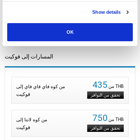
توقعات فوكيت وبحر أندامان
Show details
28 September 2025
OK
جميع المواقع
المسارات إلى فوكيت
435
THB
من
من كوه فاي فاي فاي إلى
فوكيت
تحقق من التوافر
750
THB
من
من كوه لانتا إلى
فوكيت
تحقق من التوافر