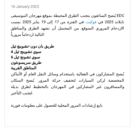
16 January 2025
يُنصح السائقون بتجنب الطرق المحيطة بموقع مهرجان الموسيقى EDC
تايلاند 2025 في
فوكيت
في الفترة من 17 إلى 19 يناير 2025 بسبب
الازدحام المروري المتوقع. من المحتمل أن تشهد الطرق والمناطق
التالية ازدحاماً مرورياً:
طريق بان دون-تشوينغ ثيل
سوي تشوينج ثيل 4
سوي تشونج ثيل 6
طريق سريسونثون
المناطق القريبة
يُنصح المشاركون في الفعالية باستخدام وسائل النقل العام أو الأماكن
المخصصة لركن السيارات لتخفيف حركة المرور. يُنصح السكان
والمسافرون غير المشاركين في المهرجان بالتخطيط لطرق بديلة
لتجنب التأخير.
تابع إرشادات المرور المحلية للحصول على معلومات فورية.