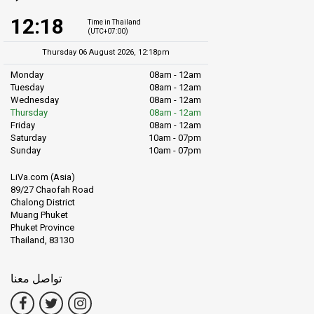
12:18
Time in Thailand
(UTC+07:00)
Thursday 06 August 2026, 12:18pm
Monday
08am - 12am
Tuesday
08am - 12am
Wednesday
08am - 12am
Thursday
08am - 12am
Friday
08am - 12am
Saturday
10am - 07pm
Sunday
10am - 07pm
LiVa.com (Asia)
89/27 Chaofah Road
Chalong District
Muang Phuket
Phuket Province
Thailand, 83130
تواصل معنا