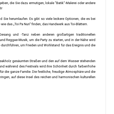
eben, die Sie dazu ermutigen, lokale "Batik"-Malerei oder andere
h!
d Sie herumlaufen. Es gibt so viele leckere Optionen, die es bei
 wie das „Toi Pa Nun“ finden, das Handwerk aus Toi-Blättern.
Gesang und -Tanz neben anderen großartigen traditionellen
und Reggae-Musik, um die Party zu starten, und in der Nähe wird
 durchführen, um Frieden und Wohlstand für das Ereignis und die
von Teakholz gesäumten Straßen und den auf dem Wasser stehenden
und während des Festivals wird ihre Schönheit durch farbenfrohe
 für die ganze Familie. Die festliche, freudige Atmosphäre und die
ingen, auf diese Insel des reichen und harmonischen kulturellen