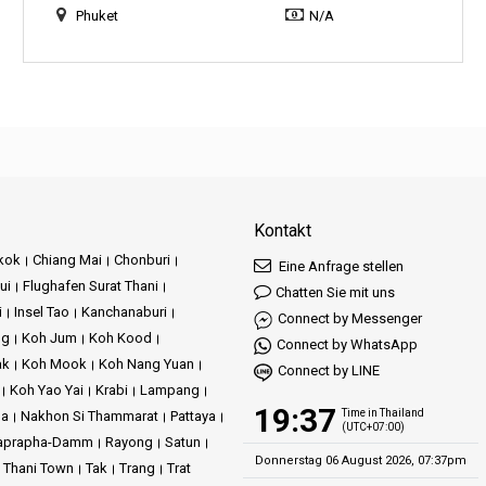
Phuket
N/A
Kontakt
kok
Chiang Mai
Chonburi
Eine Anfrage stellen
ui
Flughafen Surat Thani
Chatten Sie mit uns
i
Insel Tao
Kanchanaburi
Connect by Messenger
ng
Koh Jum
Koh Kood
Connect by WhatsApp
ak
Koh Mook
Koh Nang Yuan
Connect by LINE
Koh Yao Yai
Krabi
Lampang
19:37
Time in Thailand
ma
Nakhon Si Thammarat
Pattaya
(UTC+07:00)
aprapha-Damm
Rayong
Satun
Donnerstag 06 August 2026, 07:37pm
t Thani Town
Tak
Trang
Trat