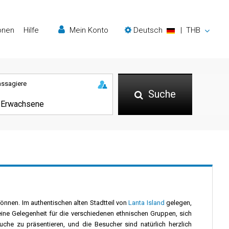
onen
Hilfe
Mein Konto
Deutsch
|
THB
assagiere
Suche
können. Im authentischen alten Stadtteil von
Lanta Island
gelegen,
st eine Gelegenheit für die verschiedenen ethnischen Gruppen, sich
he zu präsentieren, und die Besucher sind natürlich herzlich