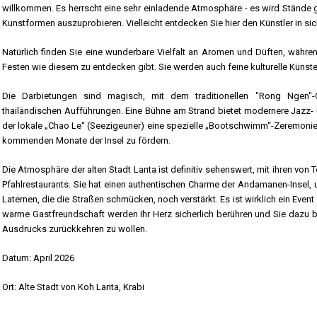
willkommen. Es herrscht eine sehr einladende Atmosphäre - es wird Stände g
Kunstformen auszuprobieren. Vielleicht entdecken Sie hier den Künstler in sic
Natürlich finden Sie eine wunderbare Vielfalt an Aromen und Düften, währen
Festen wie diesem zu entdecken gibt. Sie werden auch feine kulturelle Künste
Die Darbietungen sind magisch, mit dem traditionellen "Rong Ngen"-
thailändischen Aufführungen. Eine Bühne am Strand bietet modernere Jazz- 
der lokale „Chao Le“ (Seezigeuner) eine spezielle „Bootschwimm“-Zeremonie
kommenden Monate der Insel zu fördern.
Die Atmosphäre der alten Stadt Lanta ist definitiv sehenswert, mit ihren 
Pfahlrestaurants. Sie hat einen authentischen Charme der Andamanen-Insel, 
Laternen, die die Straßen schmücken, noch verstärkt. Es ist wirklich ein Event
warme Gastfreundschaft werden Ihr Herz sicherlich berühren und Sie dazu br
Ausdrucks zurückkehren zu wollen.
Datum: April 2026
Ort: Alte Stadt von Koh Lanta, Krabi