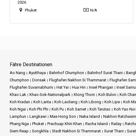
2026
Phuket
N/A
Fähre Destinationen
Ao Nang
Ayutthaya
Bahnhof Chumphon
Bahnhof Surat Thani
Bang
Chumphon
Donsak
Flughafen Nakhon Si Thammarat
Flughafen Sam
Flughafen Suvarnabhumi
Hat Yai
Hua Hin
Insel Phangan
Insel Samu
Khao Lak
Khao-Sok-Nationalpark
Klong Thom
Koh Bulon
Koh Cha
Koh Kradan
Koh Lanta
Koh Laoliang
Koh Libong
Koh Lipe
Koh M
Koh Ngai
Koh Phi Phi
Koh Pu
Koh Samet
Koh Tarutao
Koh Yao Noi
Lamphun
Langkawi
Mae Hong Son
Naka Island
Nakhon Ratchasi
Phang Nga
Phuket
Prachuap Khiri Khan
Racha Island
Railay
Ratch
Siem Reap
Songkhla
Stadt Nakhon Si Thammarat
Surat Thani
Sura