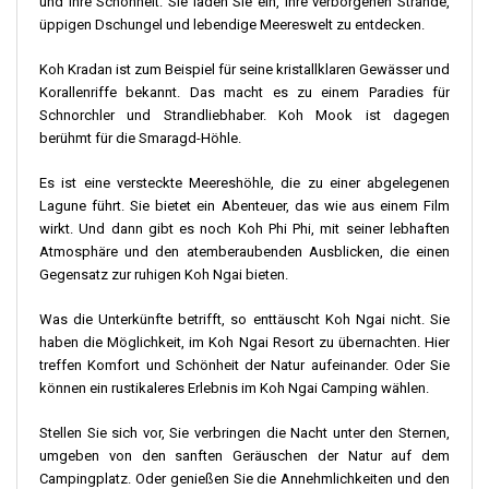
und ihre Schönheit. Sie laden Sie ein, ihre verborgenen Strände,
üppigen Dschungel und lebendige Meereswelt zu entdecken.
Koh Kradan ist zum Beispiel für seine kristallklaren Gewässer und
Korallenriffe bekannt. Das macht es zu einem Paradies für
Schnorchler und Strandliebhaber. Koh Mook ist dagegen
berühmt für die Smaragd-Höhle.
Es ist eine versteckte Meereshöhle, die zu einer abgelegenen
Lagune führt. Sie bietet ein Abenteuer, das wie aus einem Film
wirkt. Und dann gibt es noch Koh Phi Phi, mit seiner lebhaften
Atmosphäre und den atemberaubenden Ausblicken, die einen
Gegensatz zur ruhigen Koh Ngai bieten.
Was die Unterkünfte betrifft, so enttäuscht Koh Ngai nicht. Sie
haben die Möglichkeit, im Koh Ngai Resort zu übernachten. Hier
treffen Komfort und Schönheit der Natur aufeinander. Oder Sie
können ein rustikaleres Erlebnis im Koh Ngai Camping wählen.
Stellen Sie sich vor, Sie verbringen die Nacht unter den Sternen,
umgeben von den sanften Geräuschen der Natur auf dem
Campingplatz. Oder genießen Sie die Annehmlichkeiten und den