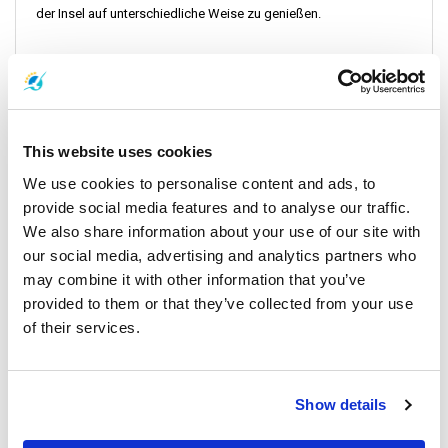
der Insel auf unterschiedliche Weise zu genießen.
Reisedetails:
Wenn Sie die Reise von Koh Lanta nach Koh Ngai antreten,
erwartet Sie ein wahrhaft malerisches Erlebnis, wie das Segeln
This website uses cookies
durch ein Stück Paradies. Diese Reise bietet verschiedene
Optionen für Ihr Meer-Abenteuer. Sie reicht von schnellen und
We use cookies to personalise content and ads, to
modernen Fährdiensten bis hin zu traditionelleren und visuell
provide social media features and to analyse our traffic.
beeindruckenden Longtail-Booten. Jede Transportmethode
We also share information about your use of our site with
bietet eine andere Möglichkeit, die atemberaubende Landschaft
our social media, advertising and analytics partners who
des Andamanensees zu genießen.
may combine it with other information that you’ve
provided to them or that they’ve collected from your use
Wenn Sie sich entscheiden, mit dem Longtail-Boot zu reisen,
entscheiden Sie sich für ein einzigartiges und intensives Erlebnis
of their services.
mit dem Meer. Diese Boote, ein geschätzter Teil der maritimen
Kultur Thailands, bieten eine intimere Verbindung mit dem Ozean.
Diese Inseln bieten wunderschöne Sandstrände, die so rein und
Show details
perfekt sind, dass sie wie aus einer Postkarte wirken.