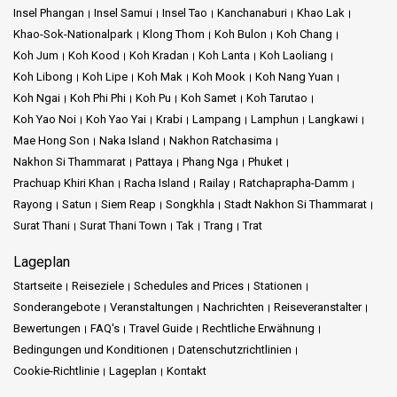
Insel Phangan
Insel Samui
Insel Tao
Kanchanaburi
Khao Lak
Khao-Sok-Nationalpark
Klong Thom
Koh Bulon
Koh Chang
Koh Jum
Koh Kood
Koh Kradan
Koh Lanta
Koh Laoliang
Koh Libong
Koh Lipe
Koh Mak
Koh Mook
Koh Nang Yuan
Koh Ngai
Koh Phi Phi
Koh Pu
Koh Samet
Koh Tarutao
Koh Yao Noi
Koh Yao Yai
Krabi
Lampang
Lamphun
Langkawi
Mae Hong Son
Naka Island
Nakhon Ratchasima
Nakhon Si Thammarat
Pattaya
Phang Nga
Phuket
Prachuap Khiri Khan
Racha Island
Railay
Ratchaprapha-Damm
Rayong
Satun
Siem Reap
Songkhla
Stadt Nakhon Si Thammarat
Surat Thani
Surat Thani Town
Tak
Trang
Trat
Lageplan
Startseite
Reiseziele
Schedules and Prices
Stationen
Sonderangebote
Veranstaltungen
Nachrichten
Reiseveranstalter
Bewertungen
FAQ's
Travel Guide
Rechtliche Erwähnung
Bedingungen und Konditionen
Datenschutzrichtlinien
Cookie-Richtlinie
Lageplan
Kontakt