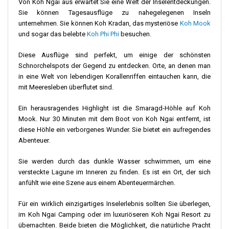
Von Koh Ngai aus erwartet Sie eine Welt der Inselentdeckungen.
Sie können Tagesausflüge zu nahegelegenen Inseln
unternehmen. Sie können Koh Kradan, das mysteriöse
Koh Mook
und sogar das belebte
Koh Phi Phi
besuchen.
Diese Ausflüge sind perfekt, um einige der schönsten
Schnorchelspots der Gegend zu entdecken. Orte, an denen man
in eine Welt von lebendigen Korallenriffen eintauchen kann, die
mit Meeresleben überflutet sind.
Ein herausragendes Highlight ist die Smaragd-Höhle auf Koh
Mook. Nur 30 Minuten mit dem Boot von Koh Ngai entfernt, ist
diese Höhle ein verborgenes Wunder. Sie bietet ein aufregendes
Abenteuer.
Sie werden durch das dunkle Wasser schwimmen, um eine
versteckte Lagune im Inneren zu finden. Es ist ein Ort, der sich
anfühlt wie eine Szene aus einem Abenteuermärchen.
Für ein wirklich einzigartiges Inselerlebnis sollten Sie überlegen,
im Koh Ngai Camping oder im luxuriöseren Koh Ngai Resort zu
übernachten. Beide bieten die Möglichkeit, die natürliche Pracht