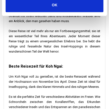
Die Reise, obwohl kurz, ist voller Freude und Staunen. Während
OK
Ihr Boot weiterfährt, werden Sie atemberaubende Strände sehen,
die die Küsten jeder Insel säumen, die Sie passieren. Diese
Strände mit ihrem weichen Sand und kristallklarem Wasser sind
ein Anblick, den man gesehen haben muss.
Diese Reise ist viel mehr als nur ein Fortbewegungsmittel; sie ist
ein wesentlicher Teil Ihres Abenteuers. Jeder Moment dieser
Reise trägt zu einem unvergesslichen Erlebnis bei. Sie hebt die
ruhige und fesselnde Natur des Insel-Hoppings in diesem
wunderschönen Teil der Welt hervor.
Beste Reisezeit für Koh Ngai:
Um Koh Ngai voll zu genießen, ist die beste Reisezeit während
der Hochsaison von November bis April. Diese Zeit ist ideal für
Inselhopping, dank des klaren Himmels und des ruhigen Meeres.
Es ist die perfekte Zeit für verschiedene Aktivitäten im Freien. Wie
Schnorcheln zwischen den Korallenriffen, das Erkunden
verschiedener Inseln und das Entspannen an den paradiesischen