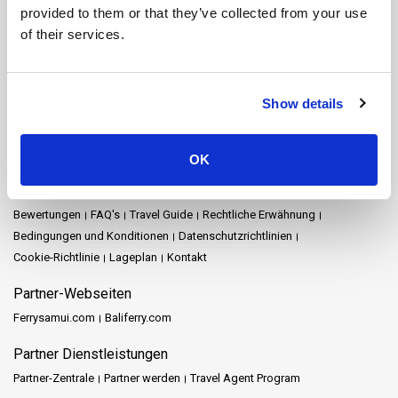
Koh Yao Noi
Koh Yao Yai
Krabi
Lampang
Lamphun
Langkawi
provided to them or that they’ve collected from your use
Mae Hong Son
Naka Island
Nakhon Ratchasima
of their services.
Nakhon Si Thammarat
Pattaya
Phang Nga
Phuket
Prachuap Khiri Khan
Racha Island
Railay
Ratchaprapha-Damm
Rayong
Satun
Siem Reap
Songkhla
Stadt Nakhon Si Thammarat
Show details
Surat Thani
Surat Thani Town
Tak
Trang
Trat
Lageplan
OK
Startseite
Reiseziele
Schedules and Prices
Stationen
Sonderangebote
Veranstaltungen
Nachrichten
Reiseveranstalter
Bewertungen
FAQ's
Travel Guide
Rechtliche Erwähnung
Bedingungen und Konditionen
Datenschutzrichtlinien
Cookie-Richtlinie
Lageplan
Kontakt
Partner-Webseiten
Ferrysamui.com
Baliferry.com
Partner Dienstleistungen
Partner-Zentrale
Partner werden
Travel Agent Program