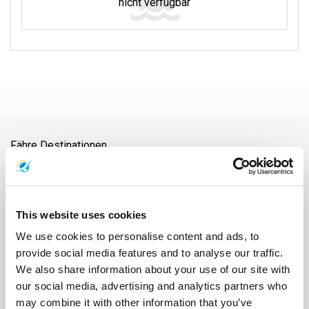
nicht verfügbar
Fähre Destinationen
Ao Nang
Ayutthaya
Bahnhof Chumphon
Bahnhof Surat Thani
Bangkok
Chiang Mai
Chonburi
Chumphon
Donsak
Flughafen Nakhon Si Thammarat
Flughafen Samui
Flughafen Surat Thani
Flughafen Suvarnabhumi
Hat Yai
Hua Hin
This website uses cookies
Insel Phangan
Insel Samui
Insel Tao
Kanchanaburi
Khao Lak
We use cookies to personalise content and ads, to
Khao-Sok-Nationalpark
Klong Thom
Koh Bulon
Koh Chang
provide social media features and to analyse our traffic.
Koh Jum
Koh Kood
Koh Kradan
Koh Lanta
Koh Laoliang
We also share information about your use of our site with
Koh Libong
Koh Lipe
Koh Mak
Koh Mook
Koh Nang Yuan
our social media, advertising and analytics partners who
Koh Ngai
Koh Phi Phi
Koh Pu
Koh Samet
Koh Tarutao
may combine it with other information that you’ve