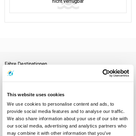
nicht verfügbar
Fähre Destinationen
Ao Nang
Ayutthaya
Bahnhof Chumphon
Bahnhof Surat Thani
Bangkok
Chiang Mai
Chonburi
Chumphon
Donsak
Flughafen Nakhon Si Thammarat
Flughafen Samui
Flughafen Surat Thani
Flughafen Suvarnabhumi
Hat Yai
Hua Hin
This website uses cookies
Insel Phangan
Insel Samui
Insel Tao
Kanchanaburi
Khao Lak
We use cookies to personalise content and ads, to
Khao-Sok-Nationalpark
Klong Thom
Koh Bulon
Koh Chang
provide social media features and to analyse our traffic.
Koh Jum
Koh Kood
Koh Kradan
Koh Lanta
Koh Laoliang
We also share information about your use of our site with
Koh Libong
Koh Lipe
Koh Mak
Koh Mook
Koh Nang Yuan
our social media, advertising and analytics partners who
Koh Ngai
Koh Phi Phi
Koh Pu
Koh Samet
Koh Tarutao
may combine it with other information that you’ve