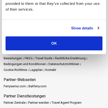
Koh Yao Noi
Koh Yao Yai
Krabi
Lampang
Lamphun
Langkawi
provided to them or that they’ve collected from your use
Mae Hong Son
Naka Island
Nakhon Ratchasima
of their services.
Nakhon Si Thammarat
Pattaya
Phang Nga
Phuket
Prachuap Khiri Khan
Racha Island
Railay
Ratchaprapha-Damm
Rayong
Satun
Siem Reap
Songkhla
Stadt Nakhon Si Thammarat
Show details
Surat Thani
Surat Thani Town
Tak
Trang
Trat
Lageplan
OK
Startseite
Reiseziele
Schedules and Prices
Stationen
Sonderangebote
Veranstaltungen
Nachrichten
Reiseveranstalter
Bewertungen
FAQ's
Travel Guide
Rechtliche Erwähnung
Bedingungen und Konditionen
Datenschutzrichtlinien
Cookie-Richtlinie
Lageplan
Kontakt
Partner-Webseiten
Ferrysamui.com
Baliferry.com
Partner Dienstleistungen
Partner-Zentrale
Partner werden
Travel Agent Program