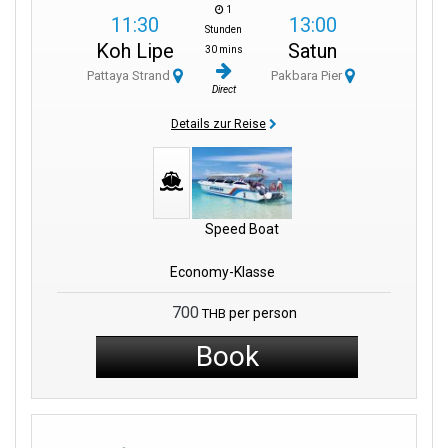
1
11:30
13:00
Stunden
Koh Lipe
Satun
30 mins
Pattaya Strand
Pakbara Pier
Direct
Details zur Reise
Speed Boat
Economy-Klasse
700
per person
THB
Book