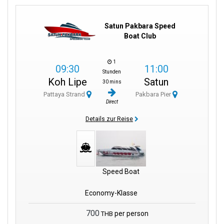
Satun Pakbara Speed
Boat Club
1
09:30
11:00
Stunden
Koh Lipe
Satun
30 mins
Pattaya Strand
Pakbara Pier
Direct
Details zur Reise
Speed Boat
Economy-Klasse
700
per person
THB