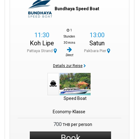
Bundhaya Speed Boat
1
11:30
13:00
Stunden
Koh Lipe
Satun
30 mins
Pattaya Strand
Pakbara Pier
Direct
Details zur Reise
Speed Boat
Economy-Klasse
700
per person
THB
Book