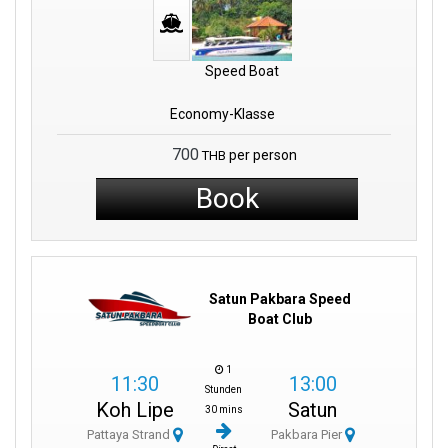
Speed Boat
Economy-Klasse
700
per person
THB
Book
Satun Pakbara Speed
Boat Club
1
11:30
13:00
Stunden
Koh Lipe
Satun
30 mins
Pattaya Strand
Pakbara Pier