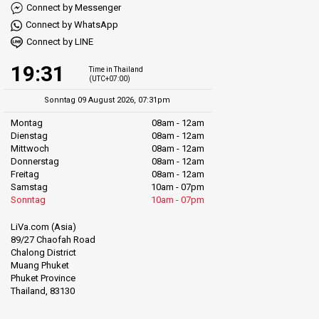
Connect by Messenger
Connect by WhatsApp
Connect by LINE
19:31
Time in Thailand
(UTC+07:00)
Sonntag 09 August 2026, 07:31pm
Montag
08am - 12am
Dienstag
08am - 12am
Mittwoch
08am - 12am
Donnerstag
08am - 12am
Freitag
08am - 12am
Samstag
10am - 07pm
Sonntag
10am - 07pm
LiVa.com (Asia)
89/27 Chaofah Road
Chalong District
Muang Phuket
Phuket Province
Thailand, 83130