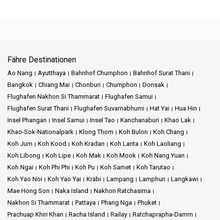
Fähre Destinationen
Ao Nang
Ayutthaya
Bahnhof Chumphon
Bahnhof Surat Thani
Bangkok
Chiang Mai
Chonburi
Chumphon
Donsak
Flughafen Nakhon Si Thammarat
Flughafen Samui
Flughafen Surat Thani
Flughafen Suvarnabhumi
Hat Yai
Hua Hin
Insel Phangan
Insel Samui
Insel Tao
Kanchanaburi
Khao Lak
Khao-Sok-Nationalpark
Klong Thom
Koh Bulon
Koh Chang
Koh Jum
Koh Kood
Koh Kradan
Koh Lanta
Koh Laoliang
Koh Libong
Koh Lipe
Koh Mak
Koh Mook
Koh Nang Yuan
Koh Ngai
Koh Phi Phi
Koh Pu
Koh Samet
Koh Tarutao
Koh Yao Noi
Koh Yao Yai
Krabi
Lampang
Lamphun
Langkawi
Mae Hong Son
Naka Island
Nakhon Ratchasima
Nakhon Si Thammarat
Pattaya
Phang Nga
Phuket
Prachuap Khiri Khan
Racha Island
Railay
Ratchaprapha-Damm