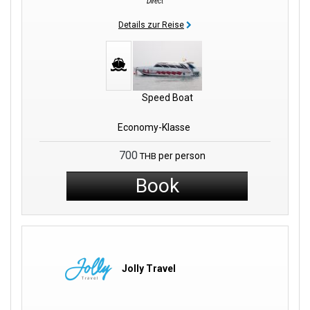
Direct
Details zur Reise
Speed Boat
Economy-Klasse
700
per person
THB
Book
Jolly Travel