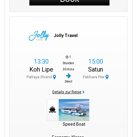
Jolly Travel
1
13:30
15:00
Stunden
Koh Lipe
Satun
30 mins
Pattaya Strand
Pakbara Pier
Direct
Details zur Reise
Speed Boat