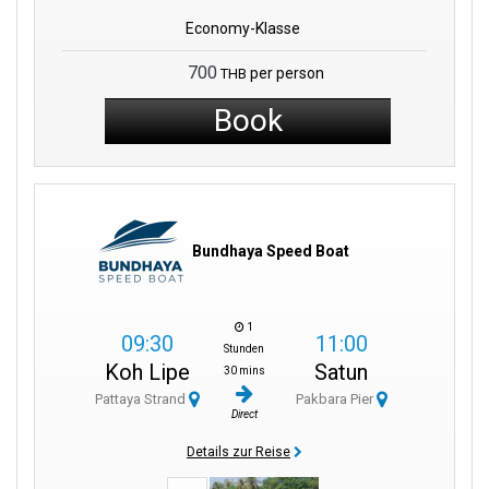
Economy-Klasse
700
per person
THB
Book
Bundhaya Speed Boat
1
09:30
11:00
Stunden
Koh Lipe
Satun
30 mins
Pattaya Strand
Pakbara Pier
Direct
Details zur Reise