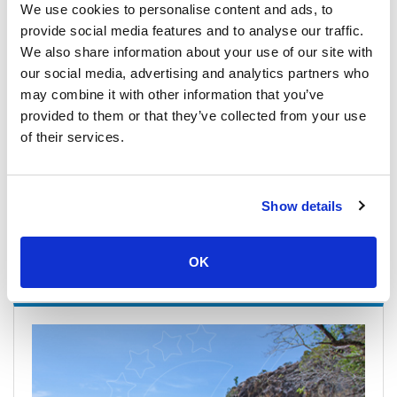
We use cookies to personalise content and ads, to
provide social media features and to analyse our traffic.
Speed Boat
We also share information about your use of our site with
our social media, advertising and analytics partners who
Economy-Klasse
may combine it with other information that you’ve
700
per person
provided to them or that they’ve collected from your use
THB
of their services.
Book
Show details
Reibungslose Reise von Koh Lipe nach Satun mit
OK
dem Schnellboot