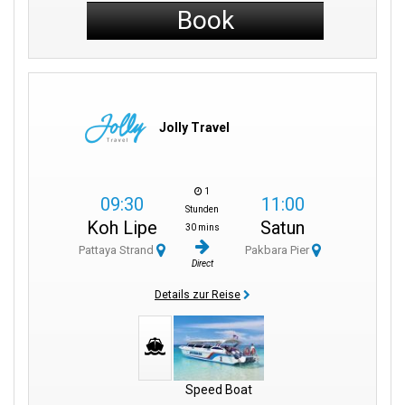
Book
Jolly Travel
1
09:30
11:00
Stunden
Koh Lipe
Satun
30 mins
Pattaya Strand
Pakbara Pier
Direct
Details zur Reise
Speed Boat