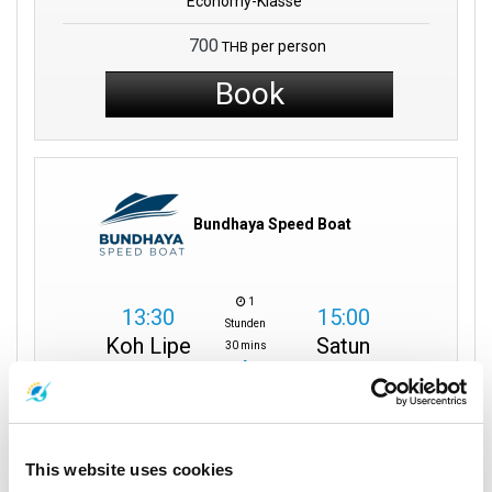
Economy-Klasse
700
per person
THB
Book
Bundhaya Speed Boat
1
13:30
15:00
Stunden
Koh Lipe
Satun
30 mins
Pattaya Strand
Pakbara Pier
Direct
Details zur Reise
This website uses cookies