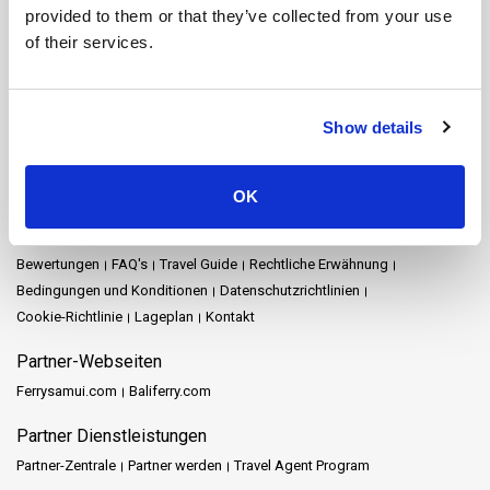
Koh Yao Noi
Koh Yao Yai
Krabi
Lampang
Lamphun
Langkawi
provided to them or that they’ve collected from your use
Mae Hong Son
Naka Island
Nakhon Ratchasima
of their services.
Nakhon Si Thammarat
Pattaya
Phang Nga
Phuket
Prachuap Khiri Khan
Racha Island
Railay
Ratchaprapha-Damm
Rayong
Satun
Siem Reap
Songkhla
Stadt Nakhon Si Thammarat
Show details
Surat Thani
Surat Thani Town
Tak
Trang
Trat
Lageplan
OK
Startseite
Reiseziele
Schedules and Prices
Stationen
Sonderangebote
Veranstaltungen
Nachrichten
Reiseveranstalter
Bewertungen
FAQ's
Travel Guide
Rechtliche Erwähnung
Bedingungen und Konditionen
Datenschutzrichtlinien
Cookie-Richtlinie
Lageplan
Kontakt
Partner-Webseiten
Ferrysamui.com
Baliferry.com
Partner Dienstleistungen
Partner-Zentrale
Partner werden
Travel Agent Program