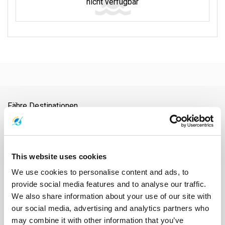
nicht verfügbar
Fähre Destinationen
Ao Nang
Ayutthaya
Bahnhof Chumphon
Bahnhof Surat Thani
Bangkok
Chiang Mai
Chonburi
Chumphon
Donsak
Flughafen Nakhon Si Thammarat
Flughafen Samui
Flughafen Surat Thani
Flughafen Suvarnabhumi
Hat Yai
Hua Hin
This website uses cookies
Insel Phangan
Insel Samui
Insel Tao
Kanchanaburi
Khao Lak
We use cookies to personalise content and ads, to
Khao-Sok-Nationalpark
Klong Thom
Koh Bulon
Koh Chang
provide social media features and to analyse our traffic.
Koh Jum
Koh Kood
Koh Kradan
Koh Lanta
Koh Laoliang
We also share information about your use of our site with
Koh Libong
Koh Lipe
Koh Mak
Koh Mook
Koh Nang Yuan
our social media, advertising and analytics partners who
Koh Ngai
Koh Phi Phi
Koh Pu
Koh Samet
Koh Tarutao
may combine it with other information that you’ve