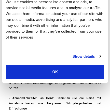
45 Minuten vor Abfahrt am Fähranleger Thong Sala Pier an. Halten
We use cookies to personalise content and ads, to
Sie Ihr E-Ticket und Ihren Ausweis bereit, da sowohl digitale als
provide social media features and to analyse our traffic.
auch Papiertickets akzeptiert werden.
We also share information about your use of our site with
our social media, advertising and analytics partners who
Wichtige Reiseinformationen
may combine it with other information that you’ve
Reisezeit: Variiert zwischen 2 und 4 Stunden, je nach gewählter
provided to them or that they’ve collected from your use
Transportart.
of their services.
Verbindungen zum Bahnhof Surat Thani und zum Flughafen Surat
Thani: Für diejenigen, die weiter nach Thailand reisen, bietet der
Fährhafen bequeme Verbindungen zum Bahnhof Surat Thani und
Show details
zum Flughafen Surat Thani, sodass Sie problemlos zu Ihrem
nächsten Ziel reisen können.
OK
- Gepäckbestimmungen: Die Standardfreigepäckmenge umfasst
ein Hauptgepäckstück und ein Handgepäckstück. Es ist ratsam,
die spezifischen Bestimmungen Ihres gewählten Fährdienstes zu
prüfen.
- Annehmlichkeiten an Bord: Genießen Sie die Reise mit
Annehmlichkeiten wie bequemen Sitzgelegenheiten und
Erfrischungen.