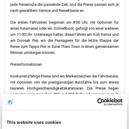
jede Reiseroute die passende Zeit, und die Preise passen sich je
nach gewähltem Service und Reiseklasse an.
Die ersten Fährzeiten beginnen um 8:00 Uhr, mit Optionen für
einen Katamaran oder ein Schnellboot, gefolgt von einer weiteren
um 11:00 Uhr. Unterwegs halten diese Fähren am Koh Samui und
am Donsak Pier, wo die Passagiere für die letzte Etappe der
Reise zum Tappe Pier in Surat Thani Town in einen gemeinsamen
Minivan umsteigen können.
Preisinformationen
Konkurrenzfähige Preise sind ein Markenzeichen der Fährdienste,
mit Optionen von der preisgünstigen Autofähre bis zum etwas
teureren Hochgeschwindigkeitskatamaran. Die Preise liegen
normalerweise zwischen 420 und 800 THB und variieren je nach
Saison und Nachfrage. Eine frühzeitige Buchung wird empfohlen,
um die besten Preise und Sitzplatzverfügbarkeit zu erhalten.
Check-in-Anweisungen
This website uses cookies
Für ein problemloses Boarding-Erlebnis kommen Sie mindestens