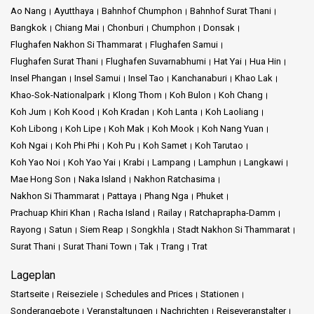
Ao Nang
Ayutthaya
Bahnhof Chumphon
Bahnhof Surat Thani
Bangkok
Chiang Mai
Chonburi
Chumphon
Donsak
Flughafen Nakhon Si Thammarat
Flughafen Samui
Flughafen Surat Thani
Flughafen Suvarnabhumi
Hat Yai
Hua Hin
Insel Phangan
Insel Samui
Insel Tao
Kanchanaburi
Khao Lak
Khao-Sok-Nationalpark
Klong Thom
Koh Bulon
Koh Chang
Koh Jum
Koh Kood
Koh Kradan
Koh Lanta
Koh Laoliang
Koh Libong
Koh Lipe
Koh Mak
Koh Mook
Koh Nang Yuan
Koh Ngai
Koh Phi Phi
Koh Pu
Koh Samet
Koh Tarutao
Koh Yao Noi
Koh Yao Yai
Krabi
Lampang
Lamphun
Langkawi
Mae Hong Son
Naka Island
Nakhon Ratchasima
Nakhon Si Thammarat
Pattaya
Phang Nga
Phuket
Prachuap Khiri Khan
Racha Island
Railay
Ratchaprapha-Damm
Rayong
Satun
Siem Reap
Songkhla
Stadt Nakhon Si Thammarat
Surat Thani
Surat Thani Town
Tak
Trang
Trat
Lageplan
Startseite
Reiseziele
Schedules and Prices
Stationen
Sonderangebote
Veranstaltungen
Nachrichten
Reiseveranstalter