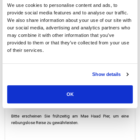
Ihre Reise beginnt am
Mae Haad Pier
in Koh Tao, wo Sie die
We use cookies to personalise content and ads, to
Hochgeschwindigkeitsfähre zum Flughafen Nakhon Si
provide social media features and to analyse our traffic.
Thammarat nehmen. Nach der Überfahrt erwartet Sie ein
We also share information about your use of our site with
komfortabler Bus, der Sie direkt zum Flughafen bringt.
our social media, advertising and analytics partners who
may combine it with other information that you’ve
provided to them or that they’ve collected from your use
Preisinformationen
of their services.
Die Kombination aus Fähre und Bus bietet ein hervorragendes
Preis-Leistungs-Verhältnis. Die Preise beginnen bei 31 $. Sichern
Show details
Sie sich Ihr Ticket im Voraus für eine problemlose Reise.
OK
Check-in-Anweisungen:
Bitte erscheinen Sie frühzeitig am Mae Haad Pier, um eine
reibungslose Reise zu gewährleisten.