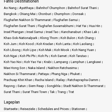
Fähre Destinationen
Ao Nang
Ayutthaya
Bahnhof Chumphon
Bahnhof Surat Thani
Bangkok
Chiang Mai
Chonburi
Chumphon
Donsak
Flughafen Nakhon Si Thammarat
Flughafen Samui
Flughafen Surat Thani
Flughafen Suvarnabhumi
Hat Yai
Hua Hin
Insel Phangan
Insel Samui
Insel Tao
Kanchanaburi
Khao Lak
Khao-Sok-Nationalpark
Klong Thom
Koh Bulon
Koh Chang
Koh Jum
Koh Kood
Koh Kradan
Koh Lanta
Koh Laoliang
Koh Libong
Koh Lipe
Koh Mak
Koh Mook
Koh Nang Yuan
Koh Ngai
Koh Phi Phi
Koh Pu
Koh Samet
Koh Tarutao
Koh Yao Noi
Koh Yao Yai
Krabi
Lampang
Lamphun
Langkawi
Mae Hong Son
Naka Island
Nakhon Ratchasima
Nakhon Si Thammarat
Pattaya
Phang Nga
Phuket
Prachuap Khiri Khan
Racha Island
Railay
Ratchaprapha-Damm
Rayong
Satun
Siem Reap
Songkhla
Stadt Nakhon Si Thammarat
Surat Thani
Surat Thani Town
Tak
Trang
Trat
Lageplan
Startseite
Reiseziele
Schedules and Prices
Stationen