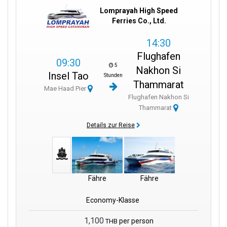
Lomprayah High Speed
Ferries Co., Ltd.
14:30
Flughafen
09:30
5
Nakhon Si
Insel Tao
Stunden
Thammarat
Mae Haad Pier
Flughafen Nakhon Si
Thammarat
Details zur Reise
Fähre
Fähre
Economy-Klasse
1,100
per person
THB