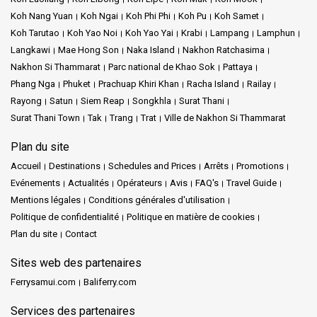
vous réserve un accueil chaleureux. Que vous profitiez de ses
Koh Nang Yuan
Koh Ngai
Koh Phi Phi
Koh Pu
Koh Samet
plages de sable,
Koh Tarutao
Koh Yao Noi
Koh Yao Yai
Krabi
Lampang
Lamphun
ou que vous savouriez des boissons dans les bars locaux, ou
Langkawi
Mae Hong Son
Naka Island
Nakhon Ratchasima
que vous partiez en snorkeling dans des sites magnifiques
Nakhon Si Thammarat
Parc national de Khao Sok
Pattaya
comme Koh Phi Phi et Koh Rok. Et en partant, vous promettrez
Phang Nga
Phuket
Prachuap Khiri Khan
Racha Island
Railay
probablement de revenir visiter Koh Lanta.
Rayong
Satun
Siem Reap
Songkhla
Surat Thani
Surat Thani Town
Tak
Trang
Trat
Ville de Nakhon Si Thammarat
Plan du site
À savoir :
Accueil
Destinations
Schedules and Prices
Arrêts
Promotions
Le quai de Saladan, situé à Ban Saladan, peut être très fréquenté,
Evénements
Actualités
Opérateurs
Avis
FAQ's
Travel Guide
surtout pendant les heures de pointe.
Mentions légales
Conditions générales d'utilisation
Avant votre voyage, il est recommandé de contacter votre hôtel
Politique de confidentialité
Politique en matière de cookies
pour confirmer s'ils peuvent organiser votre transport.
Plan du site
Contact
Les couchers de soleil à Koh Lanta sont un spectacle à ne pas
manquer !
Sites web des partenaires
Bien que de nombreux bars et restaurants acceptent les cartes
Ferrysamui.com
Baliferry.com
bancaires, il est conseillé d'avoir de l'argent liquide pour les
petits achats.
Services des partenaires
Respectez les coutumes locales, en particulier dans les sites