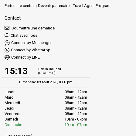
sacrés.
Partenaire central
Devenir partenaire
Travel Agent Program
Contact
Soumettre une demande
Chat avec nous
Connect by Messenger
Connect by WhatsApp
Connect by LINE
15:13
Time in Thailand
(UTC+07:00)
Dimanche 09 Août 2026, 03:13pm
Lundi
08am - 12am
Mardi
08am - 12am
Mercredi
08am - 12am
Jeudi
08am - 12am
Vendredi
08am - 12am
Samedi
10am - 07pm
Dimanche
10am - 07pm