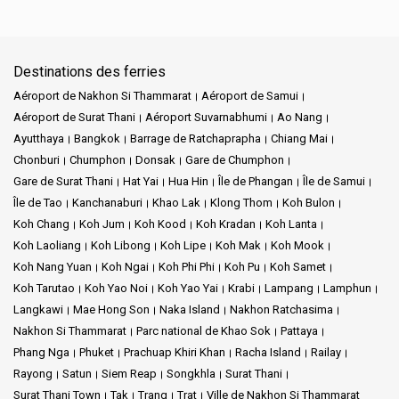
Destinations des ferries
Aéroport de Nakhon Si Thammarat
Aéroport de Samui
Aéroport de Surat Thani
Aéroport Suvarnabhumi
Ao Nang
Ayutthaya
Bangkok
Barrage de Ratchaprapha
Chiang Mai
Chonburi
Chumphon
Donsak
Gare de Chumphon
Gare de Surat Thani
Hat Yai
Hua Hin
Île de Phangan
Île de Samui
Île de Tao
Kanchanaburi
Khao Lak
Klong Thom
Koh Bulon
Koh Chang
Koh Jum
Koh Kood
Koh Kradan
Koh Lanta
Koh Laoliang
Koh Libong
Koh Lipe
Koh Mak
Koh Mook
Koh Nang Yuan
Koh Ngai
Koh Phi Phi
Koh Pu
Koh Samet
Koh Tarutao
Koh Yao Noi
Koh Yao Yai
Krabi
Lampang
Lamphun
Langkawi
Mae Hong Son
Naka Island
Nakhon Ratchasima
Nakhon Si Thammarat
Parc national de Khao Sok
Pattaya
Phang Nga
Phuket
Prachuap Khiri Khan
Racha Island
Railay
Rayong
Satun
Siem Reap
Songkhla
Surat Thani
Surat Thani Town
Tak
Trang
Trat
Ville de Nakhon Si Thammarat