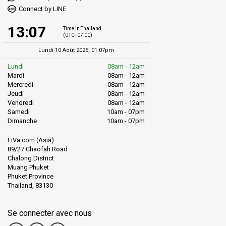
Connect by LINE
13:07
Time in Thailand
(UTC+07:00)
Lundi 10 Août 2026, 01:07pm
Lundi
08am - 12am
Mardi
08am - 12am
Mercredi
08am - 12am
Jeudi
08am - 12am
Vendredi
08am - 12am
Samedi
10am - 07pm
Dimanche
10am - 07pm
LiVa.com (Asia)
89/27 Chaofah Road
Chalong District
Muang Phuket
Phuket Province
Thailand, 83130
Se connecter avec nous