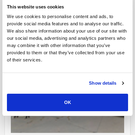
This website uses cookies
We use cookies to personalise content and ads, to
provide social media features and to analyse our traffic.
We also share information about your use of our site with
Chiang Mai Arcade 2
our social media, advertising and analytics partners who
Est-ce Chiang Mai Arcade 2 ou le Terminal de bus de Chiang Mai
may combine it with other information that you’ve
2 ? Introduction : Au cœur de Bangkok se trouve...
provided to them or that they’ve collected from your use
of their services.
Show details
OK