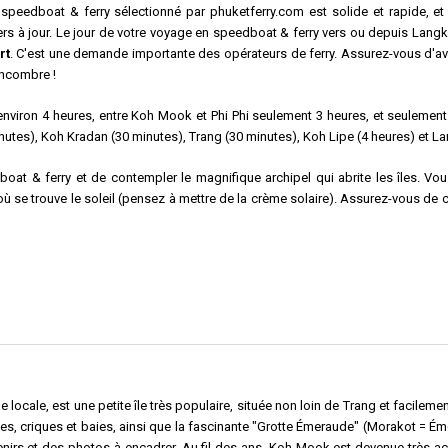
speedboat & ferry sélectionné par phuketferry.com est solide et rapide, et
s à jour. Le jour de votre voyage en speedboat & ferry vers ou depuis Langk
rt
. C'est une demande importante des opérateurs de ferry. Assurez-vous d'a
 encombre !
viron 4 heures, entre Koh Mook et Phi Phi seulement 3 heures, et seulement
minutes), Koh Kradan (30 minutes), Trang (30 minutes), Koh Lipe (4 heures) et L
edboat & ferry et de contempler le magnifique archipel qui abrite les îles. 
y où se trouve le soleil (pensez à mettre de la crème solaire). Assurez-vous de
e locale, est une petite île très populaire, située non loin de Trang et facileme
es, criques et baies, ainsi que la fascinante "Grotte Émeraude" (Morakot = Éme
nirs et des photos à encadrer. Au fil des ans, Koh Mook est devenue très ac