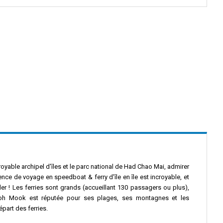
yable archipel d'îles et le parc national de Had Chao Mai, admirer
ence de voyage en speedboat & ferry d'île en île est incroyable, et
der ! Les ferries sont grands (accueillant 130 passagers ou plus),
Koh Mook est réputée pour ses plages, ses montagnes et les
épart des ferries.