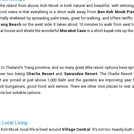
the island from above, Koh Mook is both natural and beautiful, with entici
good news is that everything is a short walk away. From
Ban Koh Mook Pie
tially sheltered by spreading palm trees, great for walking, and offers teriffic
rang Beach
on the west side. It takes about 10 minutes to walk from east 
that house and shield the wonderful
Morakot Cave
is a short kayak ride up the
to Thailand's Trang province, and so many great little resort options have sp
hese two being
Charlie Resort
and
Sawasdee Resort.
The Charlie Resort
are priced at just above 1,000 Baht and the gardens are improving year b
ch bungalows, good food and service. There are other nice places to rest 
ple but suitable options.
 Local Living
 Koh Mook local life is lived around
Village Central
. It's not too heavily bui