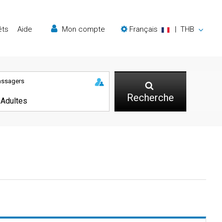
êts
Aide
Mon compte
Français
|
THB
assagers
Recherche