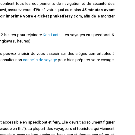
 contient tous les équipements de navigation et de sécurité des
awi, assurez-vous d'être à votre quai au moins
45 minutes avant
voir
imprimé votre e-ticket phuketferry.com
, afin de le montrer
 2 heures pour rejoindre
Koh Lanta
. Les voyages en speedboat &
angkawi (5 heures).
Vous pouvez choisir de vous asseoir sur des sièges confortables à
 consulter nos
conseils de voyage
pour bien préparer votre voyage.
nt accessible en speedboat et ferry. Elle devrait absolument figurer
raude en thaï). La plupart des voyageurs et touristes qui viennent
cessible, avec un bon accès en ferry vers et depuis ses côtes, et