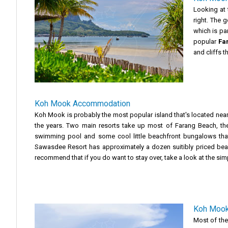
Looking at 
right. The 
which is par
popular
Fa
and cliffs 
Koh Mook Accommodation
Koh Mook is probably the most popular island that's located near 
the years. Two main resorts take up most of Farang Beach, t
swimming pool and some cool little beachfront bungalows that 
Sawasdee Resort has approximately a dozen suitibly priced bea
recommend that if you do want to stay over, take a look at the sim
Koh Mook
Most of the