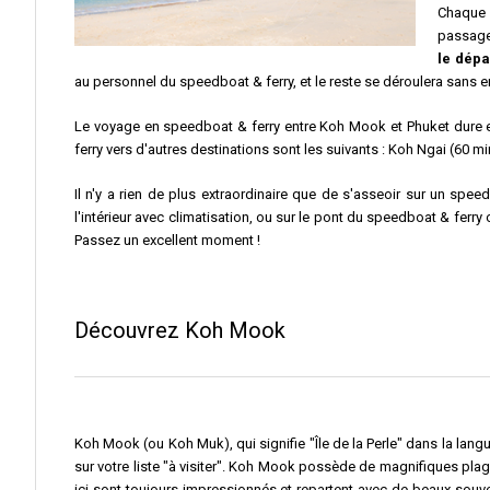
Chaque 
passager
le dépa
au personnel du speedboat & ferry, et le reste se déroulera sans
Le voyage en speedboat & ferry entre Koh Mook et Phuket dure en
ferry vers d'autres destinations sont les suivants : Koh Ngai (60 
Il n'y a rien de plus extraordinaire que de s'asseoir sur un spe
l'intérieur avec climatisation, ou sur le pont du speedboat & ferr
Passez un excellent moment !
Découvrez Koh Mook
Koh Mook (ou Koh Muk), qui signifie "Île de la Perle" dans la langu
sur votre liste "à visiter". Koh Mook possède de magnifiques plag
ici sont toujours impressionnés et repartent avec de beaux souve