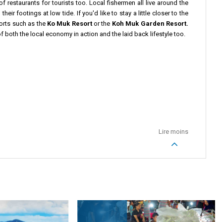
 restaurants for tourists too. Local fishermen all live around the
ir footings at low tide. If you'd like to stay a little closer to the
esorts such as the
Ko Muk Resort
or the
Koh Muk Garden Resort.
of both the local economy in action and the laid back lifestyle too.
Lire moins