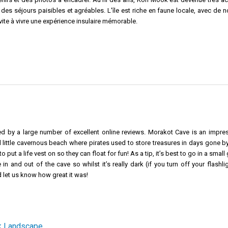
s séjours paisibles et agréables. L'île est riche en faune locale, avec de
nvite à vivre une expérience insulaire mémorable.
ed by a large number of excellent online reviews. Morakot Cave is an impres
ttle cavernous beach where pirates used to store treasures in days gone by. I
 put a life vest on so they can float for fun! As a tip, it’s best to go in a small
 and out of the cave so whilst it’s really dark (if you turn off your flashligh
d let us know how great it was!
 Landscape