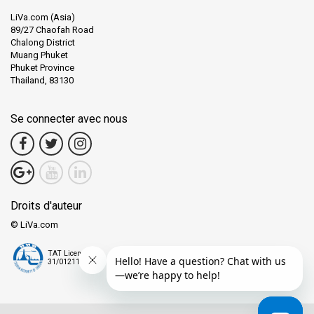
LiVa.com (Asia)
Arunsiri est idéalement situé, ce qui le rend accessible depuis la
89/27 Chaofah Road
Chalong District
plupart des parties de Krabi Town. La maison d'hôtes Krabi
Muang Phuket
Nature View à proximité offre une option de séjour confortable.
Phuket Province
Depuis Arunsiri, les voyageurs peuvent facilement emprunter
Thailand, 83130
différentes options de transport pour se rendre dans des lieux
populaires. Krabi Town propose un mélange charmant de
marchés locaux, de restaurants et d'attractions accessibles à
Se connecter avec nous
pied.
L'anglais est couramment parlé au point de collecte Arunsiri, ce
qui facilite les choses pour les voyageurs internationaux.
Droits d'auteur
© LiVa.com
TAT License
31/01211