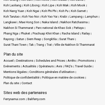
Thaïlande. À quelques pas se trouve la maison d'hôtes Krabi
Koh Laoliang
Koh Libong
Koh Lipe
Koh Mak
Koh Mook
Nature View, une échappée paisible au milieu de la vivacité de la
Koh Nang Yuan
Koh Ngai
Koh Phi Phi
Koh Pu
Koh Samet
ville.
Koh Tarutao
Koh Yao Noi
Koh Yao Yai
Krabi
Lampang
Lamphun
Langkawi
Mae Hong Son
Naka Island
Nakhon Ratchasima
Railay Beach
est un rêve pour les aventuriers. Accessible
Nakhon Si Thammarat
Parc national de Khao Sok
Pattaya
uniquement par bateau à longue queue, ce paradis isolé est
Phang Nga
Phuket
Prachuap Khiri Khan
Racha Island
Railay
entouré de falaises de calcaire qui attirent les amateurs
Rayong
Satun
Siem Reap
Songkhla
Surat Thani
d'escalade. L'excitation de l'escalade, combinée aux vues
envoûtantes de la mer d'Andaman, fait de Railay une destination
Surat Thani Town
Tak
Trang
Trat
Ville de Nakhon Si Thammarat
incontournable.
Plan du site
Près de Railay se trouve Phra Nang, une plage imprégnée de
Accueil
Destinations
Schedules and Prices
Arrêts
Promotions
légendes. La grotte de Phra Nang, avec son histoire riche, ajoute
Evénements
Actualités
Opérateurs
Avis
FAQ's
Travel Guide
un charme mystique au paysage déjà magnifique.
Mentions légales
Conditions générales d'utilisation
Politique de confidentialité
Politique en matière de cookies
Enfin, Krabi Town, nichée au cœur de la province de Krabi, offre
une expérience authentique du sud de la Thaïlande. La ville
Plan du site
Contact
permet de découvrir la culture et les traditions de la région. Sa
Sites web des partenaires
proximité avec des destinations emblématiques comme les îles
Phi Phi et les marchés nocturnes environnants garantit que les
Ferrysamui.com
Baliferry.com
voyageurs obtiennent le meilleur des deux mondes. Que vous