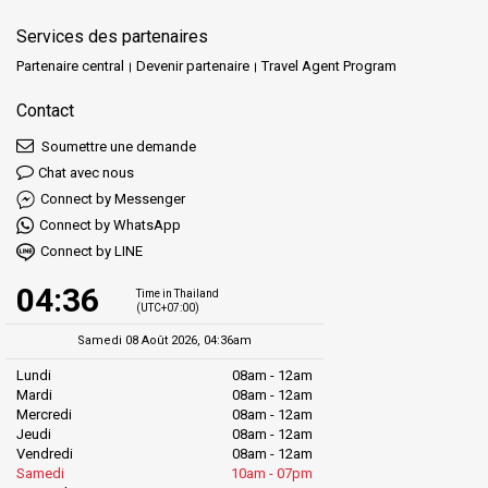
compagnies fiables pour un voyage sûr et agréable.
Services des partenaires
Partenaire central
Devenir partenaire
Travel Agent Program
Contact
Soumettre une demande
Chat avec nous
Connect by Messenger
Connect by WhatsApp
Connect by LINE
04:36
Time in Thailand
(UTC+07:00)
Samedi 08 Août 2026, 04:36am
Lundi
08am - 12am
Mardi
08am - 12am
Mercredi
08am - 12am
Jeudi
08am - 12am
Vendredi
08am - 12am
Samedi
10am - 07pm