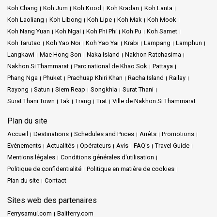
Koh Chang
Koh Jum
Koh Kood
Koh Kradan
Koh Lanta
C'est un carrefour où se croisent des chemins infinis.
Le parc
national de Khao Sok regorge de trésors naturels.
Koh Laoliang
Koh Libong
Koh Lipe
Koh Mak
Koh Mook
Koh Nang Yuan
Koh Ngai
Koh Phi Phi
Koh Pu
Koh Samet
Koh Phangan propose des fêtes nocturnes palpitantes, tandis
Koh Tarutao
Koh Yao Noi
Koh Yao Yai
Krabi
Lampang
Lamphun
que Nakhon Si Thammarat déborde de culture. Toutes ces
Langkawi
Mae Hong Son
Naka Island
Nakhon Ratchasima
aventures commencent au terminal de bus de Surat Thani.
Nakhon Si Thammarat
Parc national de Khao Sok
Pattaya
Phang Nga
Phuket
Prachuap Khiri Khan
Racha Island
Railay
Rayong
Satun
Siem Reap
Songkhla
Surat Thani
À savoir :
Surat Thani Town
Tak
Trang
Trat
Ville de Nakhon Si Thammarat
Restez frais et détendu, notamment dans les salons ouverts du
Plan du site
terminal.
Accueil
Destinations
Schedules and Prices
Arrêts
Promotions
Restez vigilant pour éviter les rabatteurs et les arnaques
Evénements
Actualités
Opérateurs
Avis
FAQ's
Travel Guide
fréquentes dans les grandes stations.
Mentions légales
Conditions générales d'utilisation
Prévoyez des voyages longs vers les îles, en particulier en ce qui
Politique de confidentialité
Politique en matière de cookies
concerne la nourriture et l'eau.
Utilisez les songthaews pour des déplacements locaux
Plan du site
Contact
économiques à Surat Thani. Choisissez judicieusement pour
Sites web des partenaires
éviter les frais excessifs.
Vérifiez les horaires des bus et des ferries et optez pour des
Ferrysamui.com
Baliferry.com