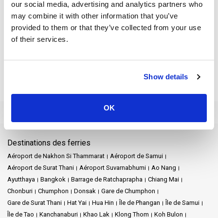
our social media, advertising and analytics partners who
facilement accessibles. Les voyageurs peuvent rapidement
acheter des billets pour de nombreuses destinations.
may combine it with other information that you’ve
provided to them or that they’ve collected from your use
Ils peuvent rejoindre les plages ensoleillées de Koh Samui,
of their services.
assister aux célèbres fêtes de la pleine lune à Koh Phangan ou
visiter le paisible sanctuaire de la colonne de la ville.
Si vous prévoyez de vous rendre sur les îles, votre voyage se
Show details
poursuivra au quai de Donsak, le principal port de ferries de la
région. Notez que le temps de trajet entre le terminal de bus de
Surat Thani et le quai de Donsak est d'environ 1 à 2 heures.
OK
Les services de ferry sont abondants, notamment pour ceux qui
souhaitent profiter des plages dorées. Les options incluent Koh
Destinations des ferries
Samui, Koh Phangan ou les rives paisibles de
Nakhon Si
Thammarat
.
Aéroport de Nakhon Si Thammarat
Aéroport de Samui
Aéroport de Surat Thani
Aéroport Suvarnabhumi
Ao Nang
Ayutthaya
Bangkok
Barrage de Ratchaprapha
Chiang Mai
Chonburi
Chumphon
Donsak
Gare de Chumphon
Conclusion :
Gare de Surat Thani
Hat Yai
Hua Hin
Île de Phangan
Île de Samui
Île de Tao
Kanchanaburi
Khao Lak
Klong Thom
Koh Bulon
Le terminal de bus de Surat Thani est plus qu'une simple station.