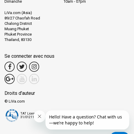
Dimanche
10am - 07pm
LiVa.com (Asia)
89/27 Chaofah Road
Chalong District
Muang Phuket
Phuket Province
Thailand, 83130
Se connecter avec nous
Droits d'auteur
© LiVa.com
TAT License
31/01211