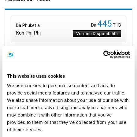
445
Da Phuket a
Da
THB
Koh Phi Phi
Verifica Disponibilità
750
Da Phuket a
Da
THB
Koh Lanta
Verifica Disponibilità
This website uses cookies
We use cookies to personalise content and ads, to
600
Da Phuket a
Da
THB
provide social media features and to analyse our traffic.
Ao Nang
Verifica Disponibilità
We also share information about your use of our site with
our social media, advertising and analytics partners who
may combine it with other information that you’ve
provided to them or that they’ve collected from your use
of their services.
Eventi Simili