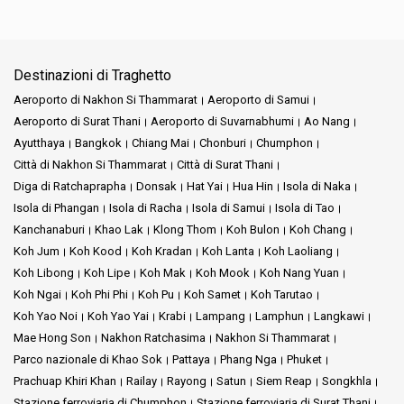
Destinazioni di Traghetto
Aeroporto di Nakhon Si Thammarat
Aeroporto di Samui
Aeroporto di Surat Thani
Aeroporto di Suvarnabhumi
Ao Nang
Ayutthaya
Bangkok
Chiang Mai
Chonburi
Chumphon
Città di Nakhon Si Thammarat
Città di Surat Thani
Diga di Ratchaprapha
Donsak
Hat Yai
Hua Hin
Isola di Naka
Isola di Phangan
Isola di Racha
Isola di Samui
Isola di Tao
Kanchanaburi
Khao Lak
Klong Thom
Koh Bulon
Koh Chang
Koh Jum
Koh Kood
Koh Kradan
Koh Lanta
Koh Laoliang
Koh Libong
Koh Lipe
Koh Mak
Koh Mook
Koh Nang Yuan
Koh Ngai
Koh Phi Phi
Koh Pu
Koh Samet
Koh Tarutao
Koh Yao Noi
Koh Yao Yai
Krabi
Lampang
Lamphun
Langkawi
Mae Hong Son
Nakhon Ratchasima
Nakhon Si Thammarat
Parco nazionale di Khao Sok
Pattaya
Phang Nga
Phuket
Prachuap Khiri Khan
Railay
Rayong
Satun
Siem Reap
Songkhla
Stazione ferroviaria di Chumphon
Stazione ferroviaria di Surat Thani