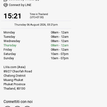
Connect by LINE
15:21
Time in Thailand
(UTC+07:00)
Thursday 06 August 2026, 03:21pm
Monday
08am - 12am
Tuesday
08am - 12am
Wednesday
08am - 12am
Thursday
08am - 12am
Friday
08am - 12am
Saturday
10am - 07pm
Sunday
10am - 07pm
LiVa.com (Asia)
89/27 Chaofah Road
Chalong District
Muang Phuket
Phuket Province
Thailand, 83130
Connettiti con noi