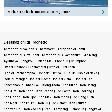
Da Phuket a Phi Phi: motoscafo o traghetto?
Destinazioni di Traghetto
Aeroporto di Nakhon Si Thammarat
Aeroporto di Samui
Aeroporto di Surat Thani
Aeroporto di Suvarnabhumi
Ao Nang
Ayutthaya
Bangkok
Chiang Mai
Chonburi
Chumphon
Città di Nakhon Si Thammarat
Città di Surat Thani
Diga di Ratchaprapha
Donsak
Hat Yai
Hua Hin
Isola di Naka
Isola di Phangan
Isola di Racha
Isola di Samui
Isola di Tao
Kanchanaburi
Khao Lak
Klong Thom
Koh Bulon
Koh Chang
Koh Jum
Koh Kood
Koh Kradan
Koh Lanta
Koh Laoliang
Koh Libong
Koh Lipe
Koh Mak
Koh Mook
Koh Nang Yuan
Koh Ngai
Koh Phi Phi
Koh Pu
Koh Samet
Koh Tarutao
Koh Yao Noi
Koh Yao Yai
Krabi
Lampang
Lamphun
Langkawi