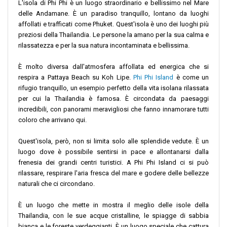
L'isola di Phi Phi è un luogo straordinario e bellissimo nel Mare
delle Andamane. È un paradiso tranquillo, lontano da luoghi
affollati e trafficati come Phuket. Quest'isola è uno dei luoghi più
preziosi della Thailandia. Le persone la amano per la sua calma e
rilassatezza e per la sua natura incontaminata e bellissima.
È molto diversa dall'atmosfera affollata ed energica che si
respira a Pattaya Beach su Koh Lipe.
Phi Phi Island
è come un
rifugio tranquillo, un esempio perfetto della vita isolana rilassata
per cui la Thailandia è famosa. È circondata da paesaggi
incredibili, con panorami meravigliosi che fanno innamorare tutti
coloro che arrivano qui.
Quest'isola, però, non si limita solo alle splendide vedute. È un
luogo dove è possibile sentirsi in pace e allontanarsi dalla
frenesia dei grandi centri turistici. A Phi Phi Island ci si può
rilassare, respirare l'aria fresca del mare e godere delle bellezze
naturali che ci circondano.
È un luogo che mette in mostra il meglio delle isole della
Thailandia, con le sue acque cristalline, le spiagge di sabbia
bianca e le foreste verdeggianti. È un luogo speciale che cattura