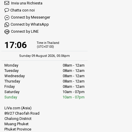
Invia una Richiesta
Chatta con noi
Connect by Messenger
Connect by WhatsApp
Connect by LINE
17:06
Time in Thailand
(UTC+07:00)
Sunday 09 August 2026, 05:06pm
Monday
08am - 12am
Tuesday
08am - 12am
Wednesday
08am - 12am
Thursday
08am - 12am
Friday
08am - 12am
Saturday
10am - 07pm
Sunday
10am - 07pm
LiVa.com (Asia)
89/27 Chaofah Road
Chalong District
Muang Phuket
Phuket Province