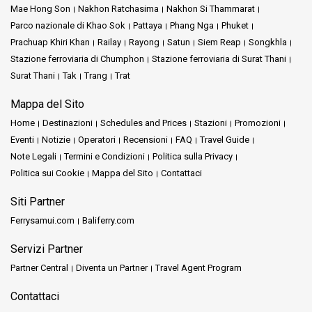
Mae Hong Son
Nakhon Ratchasima
Nakhon Si Thammarat
Parco nazionale di Khao Sok
Pattaya
Phang Nga
Phuket
Prachuap Khiri Khan
Railay
Rayong
Satun
Siem Reap
Songkhla
Stazione ferroviaria di Chumphon
Stazione ferroviaria di Surat Thani
Surat Thani
Tak
Trang
Trat
Mappa del Sito
Home
Destinazioni
Schedules and Prices
Stazioni
Promozioni
Eventi
Notizie
Operatori
Recensioni
FAQ
Travel Guide
Note Legali
Termini e Condizioni
Politica sulla Privacy
Politica sui Cookie
Mappa del Sito
Contattaci
Siti Partner
Ferrysamui.com
Baliferry.com
Servizi Partner
Partner Central
Diventa un Partner
Travel Agent Program
Contattaci