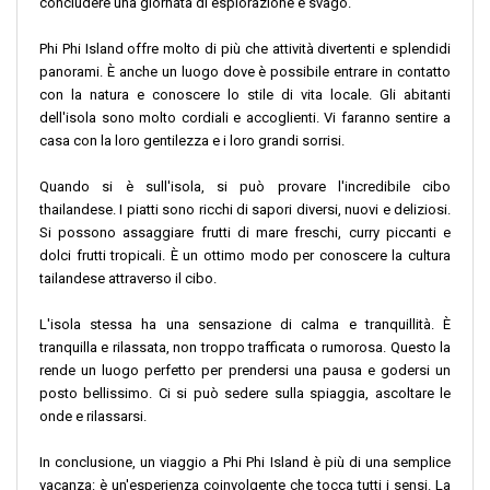
concludere una giornata di esplorazione e svago.
Phi Phi Island offre molto di più che attività divertenti e splendidi
panorami. È anche un luogo dove è possibile entrare in contatto
con la natura e conoscere lo stile di vita locale. Gli abitanti
dell'isola sono molto cordiali e accoglienti. Vi faranno sentire a
casa con la loro gentilezza e i loro grandi sorrisi.
Quando si è sull'isola, si può provare l'incredibile cibo
thailandese. I piatti sono ricchi di sapori diversi, nuovi e deliziosi.
Si possono assaggiare frutti di mare freschi, curry piccanti e
dolci frutti tropicali. È un ottimo modo per conoscere la cultura
tailandese attraverso il cibo.
L'isola stessa ha una sensazione di calma e tranquillità. È
tranquilla e rilassata, non troppo trafficata o rumorosa. Questo la
rende un luogo perfetto per prendersi una pausa e godersi un
posto bellissimo. Ci si può sedere sulla spiaggia, ascoltare le
onde e rilassarsi.
In conclusione, un viaggio a Phi Phi Island è più di una semplice
vacanza: è un'esperienza coinvolgente che tocca tutti i sensi. La