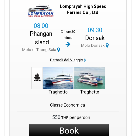
Lomprayah High Speed
Ferries Co., Ltd.
08:00
09:30
1 ore 30
Phangan
Donsak
minuti
Island
Molo Donsak
Molo di Thong Sala
Dettagli del Viaggio
Traghetto
Traghetto
Classe Economica
550
per person
THB
Book