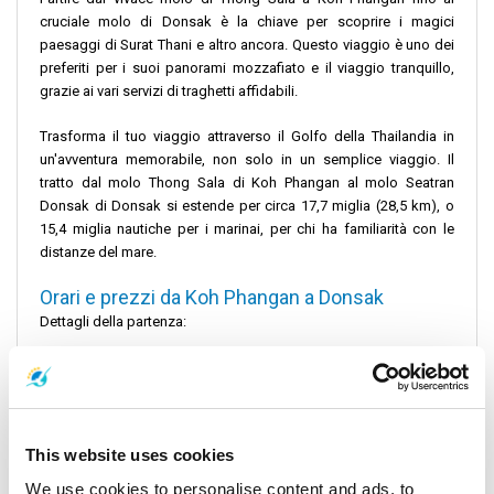
cruciale molo di Donsak è la chiave per scoprire i magici
paesaggi di Surat Thani e altro ancora. Questo viaggio è uno dei
preferiti per i suoi panorami mozzafiato e il viaggio tranquillo,
grazie ai vari servizi di traghetti affidabili.
Trasforma il tuo viaggio attraverso il Golfo della Thailandia in
un'avventura memorabile, non solo in un semplice viaggio. Il
tratto dal molo Thong Sala di Koh Phangan al molo Seatran
Donsak di Donsak si estende per circa 17,7 miglia (28,5 km), o
15,4 miglia nautiche per i marinai, per chi ha familiarità con le
distanze del mare.
Orari e prezzi da Koh Phangan a Donsak
Dettagli della partenza:
Le partenze in traghetto dal molo partono solitamente dal molo
Thong Sala di Koh Phangan, offrendo ai viaggiatori la scelta tra le
partenze al mattino presto e quelle pomeridiane. La rotta del
traghetto è gestita da Lomprayah High-Speed ​​Ferries tra altri
This website uses cookies
stimati operatori di traghetti, ognuno dei quali promette un
servizio comodo e affidabile. Con un tempo di navigazione
We use cookies to personalise content and ads, to