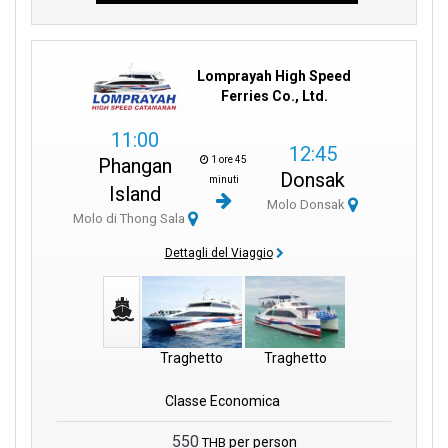
Lomprayah High Speed
Ferries Co., Ltd.
11:00
12:45
1 ore 45
Phangan
Donsak
minuti
Island
Molo Donsak
Molo di Thong Sala
Dettagli del Viaggio
Traghetto
Traghetto
Classe Economica
550
per person
THB