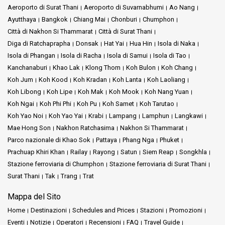
Aeroporto di Surat Thani
Aeroporto di Suvarnabhumi
Ao Nang
Ayutthaya
Bangkok
Chiang Mai
Chonburi
Chumphon
Città di Nakhon Si Thammarat
Città di Surat Thani
Diga di Ratchaprapha
Donsak
Hat Yai
Hua Hin
Isola di Naka
Isola di Phangan
Isola di Racha
Isola di Samui
Isola di Tao
Kanchanaburi
Khao Lak
Klong Thom
Koh Bulon
Koh Chang
Koh Jum
Koh Kood
Koh Kradan
Koh Lanta
Koh Laoliang
Koh Libong
Koh Lipe
Koh Mak
Koh Mook
Koh Nang Yuan
Koh Ngai
Koh Phi Phi
Koh Pu
Koh Samet
Koh Tarutao
Koh Yao Noi
Koh Yao Yai
Krabi
Lampang
Lamphun
Langkawi
Mae Hong Son
Nakhon Ratchasima
Nakhon Si Thammarat
Parco nazionale di Khao Sok
Pattaya
Phang Nga
Phuket
Prachuap Khiri Khan
Railay
Rayong
Satun
Siem Reap
Songkhla
Stazione ferroviaria di Chumphon
Stazione ferroviaria di Surat Thani
Surat Thani
Tak
Trang
Trat
Mappa del Sito
Home
Destinazioni
Schedules and Prices
Stazioni
Promozioni
Eventi
Notizie
Operatori
Recensioni
FAQ
Travel Guide