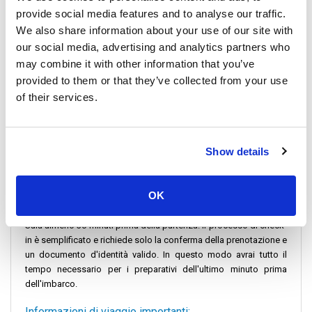
medio di circa 1 ora e 45 minuti.
provide social media features and to analyse our traffic.
We also share information about your use of our site with
Informazioni sui prezzi:
our social media, advertising and analytics partners who
may combine it with other information that you’ve
I prezzi dei traghetti in genere variano a seconda degli operatori
dei traghetti, con i prezzi dei traghetti al molo che partono da un
provided to them or that they’ve collected from your use
punto interessante per i viaggiatori attenti al budget. Il prezzo
of their services.
medio è in genere intorno ai 550 THB per gli adulti, offrendo
un'opzione conveniente ma confortevole. I prezzi varieranno in
base al numero di passeggeri, al tipo di veicolo e al percorso
Show details
selezionato, garantendo opzioni per le esigenze di ogni
viaggiatore.
Istruzioni per il check-in:
OK
Si consiglia ai passeggeri di arrivare al molo Koh Phangan Thong
Sala almeno 30 minuti prima della partenza. Il processo di check-
in è semplificato e richiede solo la conferma della prenotazione e
un documento d'identità valido. In questo modo avrai tutto il
tempo necessario per i preparativi dell'ultimo minuto prima
dell'imbarco.
Informazioni di viaggio importanti: