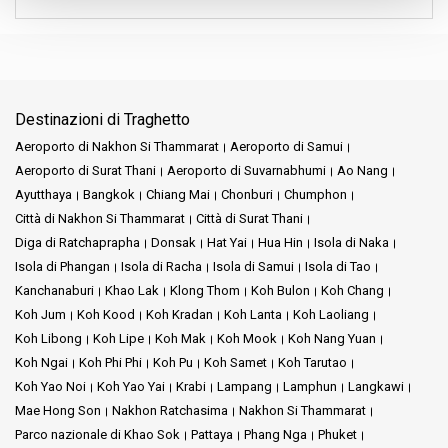
D’altra parte, Roong Reuang Coach, con i suoi autobus blu
facilmente riconoscibili, offre un’altra ottima opzione per
viaggiare. Servono molte rotte, garantendo che i passeggeri
possano raggiungere una grande varietà di destinazioni da Hua
Hin.
Destinazioni di Traghetto
Il loro impegno per la puntualità e il comfort è ben noto. Se ti trovi
Aeroporto di Nakhon Si Thammarat
Aeroporto di Samui
alla Stazione degli Autobus del Centro Turistico di Hua Hin, è
Aeroporto di Surat Thani
Aeroporto di Suvarnabhumi
Ao Nang
molto probabile che incontri questi due servizi di autobus.
Ayutthaya
Bangkok
Chiang Mai
Chonburi
Chumphon
Entrambi sono noti per la loro affidabilità, rendendoli scelte
Città di Nakhon Si Thammarat
Città di Surat Thani
popolari sia per i residenti locali che per i turisti che desiderano
Diga di Ratchaprapha
Donsak
Hat Yai
Hua Hin
Isola di Naka
esplorare la bellezza della Thailandia.
Isola di Phangan
Isola di Racha
Isola di Samui
Isola di Tao
Questa stazione degli autobus, integrata senza soluzione di
Kanchanaburi
Khao Lak
Klong Thom
Koh Bulon
Koh Chang
continuità con il Centro Turistico, è la tua porta d’accesso alla
Koh Jum
Koh Kood
Koh Kradan
Koh Lanta
Koh Laoliang
bellezza della Thailandia. Autobus regolari partono per Donsak, il
Koh Libong
Koh Lipe
Koh Mak
Koh Mook
Koh Nang Yuan
punto di partenza principale per la tranquilla Koh Samui.
Koh Ngai
Koh Phi Phi
Koh Pu
Koh Samet
Koh Tarutao
Conserva i tuoi biglietti dell’autobus e lascia che la tua
Koh Yao Noi
Koh Yao Yai
Krabi
Lampang
Lamphun
Langkawi
immaginazione vaghi. Pensa agli orizzonti delle isole, alla
Mae Hong Son
Nakhon Ratchasima
Nakhon Si Thammarat
promessa affascinante di esplorazione e ai misteri che ogni
destinazione in Thailandia racchiude.
Parco nazionale di Khao Sok
Pattaya
Phang Nga
Phuket