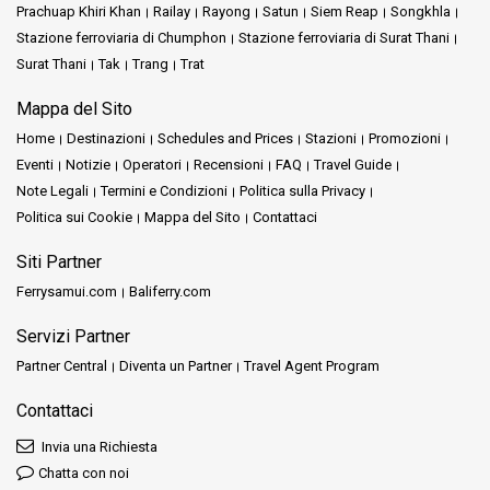
Prachuap Khiri Khan
Railay
Rayong
Satun
Siem Reap
Songkhla
Una volta arrivato al Molo di Donsak, numerose opzioni ti
Stazione ferroviaria di Chumphon
Stazione ferroviaria di Surat Thani
aspettano. Le vivaci strade di Pattaya, il fascino antico di Chiang
Surat Thani
Tak
Trang
Trat
Mai o l’atmosfera energica di Sai Tai Mai - ogni destinazione è un
viaggio che aspetta di essere intrapreso. Non dimenticare i
Mappa del Sito
collegamenti con l'Aeroporto di Suvarnabhumi, che rendono
Home
Destinazioni
Schedules and Prices
Stazioni
Promozioni
semplici i collegamenti internazionali. Dalle metropoli animate
Eventi
Notizie
Operatori
Recensioni
FAQ
Travel Guide
alle spiagge tranquille, i tesori della Thailandia sono a una corsa
di autobus di distanza.
Note Legali
Termini e Condizioni
Politica sulla Privacy
Politica sui Cookie
Mappa del Sito
Contattaci
Inoltre, per coloro che viaggiano oltre, i collegamenti con luoghi
come il Terminal degli Autobus di Pattaya ampliano gli orizzonti
Siti Partner
delle possibilità. Forse è l’attrazione di Sai Tai Mai, o forse il
Ferrysamui.com
Baliferry.com
fascino famoso di
Chiang Mai
. Ogni località offre un aspetto
unico della Thailandia, pronta per essere esplorata.
Servizi Partner
Partner Central
Diventa un Partner
Travel Agent Program
Conclusione:
Contattaci
La Stazione degli Autobus del Centro Turistico di Hua Hin non è
Invia una Richiesta
solo un punto di transito; è l'inizio di innumerevoli storie. Qui, i
Chatta con noi
sogni di viaggio diventano realtà. La ricchezza di informazioni, la