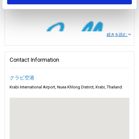
続きを読む
Contact Information
Ao Nang Travel Tourでクラビを発見する
クラビ空港
自然の驚異が調和する世界へようこそ - 魅惑的なAo Nang Travel
Krabi International Airport, Nuea Khlong District, Krabi, Thailand.
Tourの世界へようこそ。
アオナンビーチ
は、美しい
クラビ
への入
り口であり、タイの海岸の自然の美しさを示しています。
アオナンビーチは静かなアンダマン海のほとりに位置し、その美
しさを誇示しています。高さのある石灰岩の崖、柔らかな白い砂
ジョリー トラベル: コ リペとハジャイへのゲートウェ
浜、そして透明な水がその海岸の魅力を楽しむよう誘います。
イ
Ao Nang Travel Tourでは、探検と発見のお手伝いをいたします。