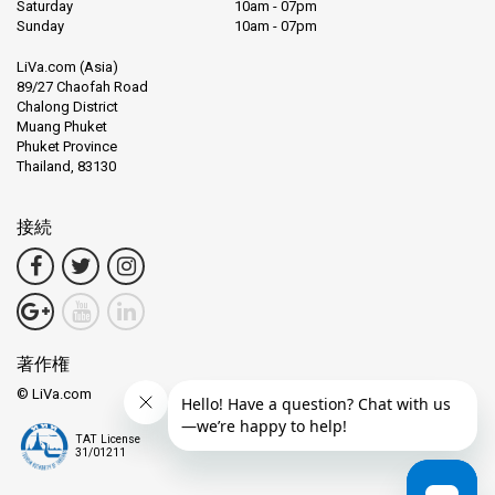
Saturday
10am - 07pm
主な特徴:
Sunday
10am - 07pm
LiVa.com (Asia)
景観探索:
コーホン、ライレイビーチ、さらなる冒険に出発しまし
89/27 Chaofah Road
ょう。クラビの美しさを定義する息をのむような風景と石灰岩の
Chalong District
崖を目撃してください。
Muang Phuket
Phuket Province
Thailand, 83130
本物の体験:
私たちのガイド付きツアーでは、ロングテールボート
の乗船や隠れた入り江の探索など、地元文化との本物の交流を提
供します。
接続
快適さと安全性:
私たちのロングテールボートの快適さの中でリラ
ックスしてください。これらは、あなたの安全を最優先する熟練
した地元の船長によって運営されています。
便利な予約:
私たちの簡単なオンライン予約システムは、手間をか
著作権
けずに席を確保するプロセスを簡素化します。
© LiVa.com
TAT License
概要: 発見するべきいくつかの目的地
31/01211