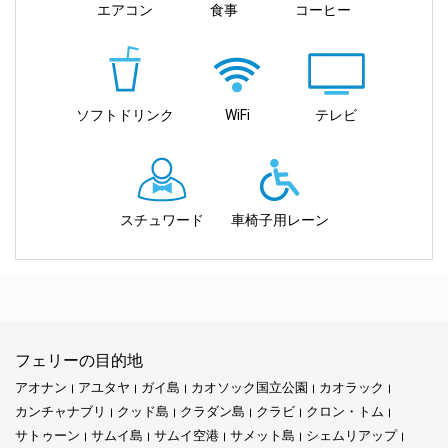
エアコン
食事
コーヒー
しながら、快適さ、安全性、冒険のすべての瞬間を楽しめるよう
ます。モダンでよく整備されたフェリーが、快適さとリラクゼー
に努めています。アンダマン海を航海しながら、私たちはあなた
ションを提供し、普通の旅行を楽しい冒険に変えます。フレンド
の夢と、この特別なクラビを作り出す風景、静かなビーチ、隠さ
リーなスタッフが、訪れる素晴らしい場所に関するすべての情報
れた宝石の間の架け橋となります。
を提供しながら、細心の注意を払ってお世話します。魅力的な景
観から活気ある海洋生物まで、島の冒険のあらゆる面を豊かにす
ソフトドリンク
WiFi
テレビ
るためにここにいます。
ミッション:
主な特徴:
Ao Nang Travel Tourでは、素晴らしい瞬間であなたの旅行体験を
再定義することを使命としています。私たちは、クラビの内在す
スチュワード
車椅子用レーン
る美しさを明らかにしながら、冒険中のあなたの健康、快適さ、
信頼できるルート:
ジョリー トラベルは、正確で時間通りにコ リ
便利さを保証することに専念しています。
ペとハジャイを結ぶ信頼できるルートを提供します。
私たちと一緒に快適な旅を体験してください: フェリーには現代的
な設備が整っており、移動距離がどれだけ長くても快適な旅を保
ビジョン:
証します。
フェリーの目的地
お手頃価格のオプション:
ジョリー トラベルでは、優れた品質と
私たちのビジョンは、クラビの驚異を発見したいと願う人々のた
お得な価格が組み合わさり、予算を超えずに最高の体験を楽しむ
アオナン
アユタヤ
ガイ島
カオソック国立公園
カオラック
めの選ばれる存在となることです。この地域を定義する魅力的な
ことができます。
パノラマを共有し、その自然の恵みへの永続的な感謝を育むこと
カンチャナブリ
クッド島
クラダン島
クラビ
クロン・トム
歓迎的なチーム:
温かく親しみやすいスタッフが、私たちのホスピ
を誓います。
サトゥーン
サムイ島
サムイ空港
サメット島
シェムリアップ
タリティへの取り組みを体現し、単に楽しいだけでなく忘れられ