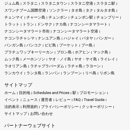
ジュム島
スラタニ
スラタニタウン
スラタニ空港
スラタニ駅
ない体験を保証します。
スワンナプーム国際空港
ソンクラー
タオ島
タク
タルタオ島
サービス内容:
チェンマイ
チャーン島
チュンポン
チュンポン駅
チョンブリー
概要: 提供する目的地の一部
トラット
トラン
ドンサク
ナカ島
ナコンシータマラート
Ao Nang Travel Tourの世界に足を踏み入れると、無限の可能性の
ナコンシータマラート市街
ナコンシータマラート空港
世界が広がります。これは、アオナンビーチの魅力的な魅力とそ
コ リペの冒険:
ジョリー トラベルは、コ リペの冒険にあなたを連
ナコンラチャシマ
ナンユアン島
ハジャイ
パタヤ
パンガー
の海岸の向こうにある島々を発見するためのチケットです。
れて行き、美しいビーチとターコイズブルーの水が広がる楽園を
パンガン島
バンコク
ピピ島
プーケット
プー島
明らかにします。詳細については、
こちらをクリック
してくださ
プラチュワップキーリーカン
静かなアンダマン海に面したアオナンビーチは、美しい避難所で
ブロン島
ホアヒン
マック島
い。
あり、高い石灰岩の崖、魅力的なビーチ、そして活気のある雰囲
ムック島
メーホンソン
ヤオ・ノイ島
ヤオ・ヤイ島
ライレイ
気が完全に調和しています。
ラオリアン島
ラチャプラパーダム
ラチャ島
ラヨーン
ハジャイ:
ジョリー トラベルのハジャイ ディスカバリーと共に、
ランカウイ
ランタ島
ランパン
ランプーン
リペ島
リボン島
ハジャイの活気あるエネルギーに浸ってください。活気ある市
ここAo Nang Travel Tourでは、信頼できるロングテールボートを
場、豊かな伝統、文化の魅力的な融合を体験してください。詳細
利用して、コーホンやライレイビーチなどの近くの宝石を案内し
サイトマップ
については、
こちらをクリック
してください。
ます。
ホーム
目的地
Schedules and Prices
駅
プロモーション
ピピ島体験:
驚くべきピピ島に飛び込み、その素晴らしい自然の美
イベント
ニュース
運営者
レビュー
FAQ
Travel Guide
私たちの目標は明確です—私たちと出会うすべての旅行者に忘れ
しさとエキサイティングなナイトライフで知られる熱帯の楽園を
法的表示
利用規約
プライバシーポリシー
クッキーポリシー
られない体験を提供することです。私たちはあなたを一地点から
体験してください。詳細については、
こちらをクリック
してくだ
別の地点に運ぶだけではありません。私たちは、快適で安全な旅
サイトマップ
お問い合わせ
さい。
を確保し、素晴らしい思い出で満たします。
パートナーウェブサイト
ジョリー トラベルの魅惑的な世界に足を踏み入れてみてくださ