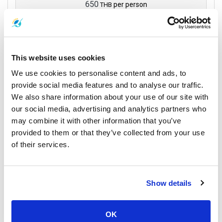
650
per person
THB
Book
This website uses cookies
We use cookies to personalise content and ads, to
運営者
provide social media features and to analyse our traffic.
We also share information about your use of our site with
our social media, advertising and analytics partners who
may combine it with other information that you’ve
provided to them or that they’ve collected from your use
of their services.
Show details
続きを読む
OK