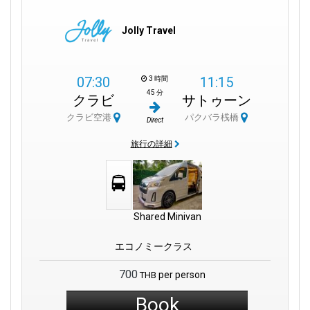
します。また、訪れる価値のある島として、静かでリラックス
した雰囲気を楽しめるランタ島があります。ダイビングやシュ
Jolly Travel
ノーケリングに最適なスポットです。
ショッピングや食事のために市内中心部に行くこともできます
し、空港内で地元料理を味わうこともできます。クラビタウン
07:30
11:15
3 時間
マーケットは、お土産を購入するのに最適な場所です。
45 分
クラビ
サトゥーン
クラビ空港
パクバラ桟橋
クラビ国際空港は、10億バーツの投資でアップグレードされ、
Direct
すべての旅行者にスムーズで快適な体験を保証します。フレン
旅行の詳細
ドリーな雰囲気と一流のサービスが、忘れられない旅の始まり
を提供します。
Shared Minivan
結論:
エコノミークラス
クラビ国際空港は単なる到着地ではなく、美しい旅の始まりで
す。短い国内フライトでも海外からの到着でも、空港の施設は
700
per person
THB
すべてのニーズを満たします。両替からレンタカーまで、すべ
てがスムーズに利用できるようになっています。タイ国際航空
Book
やエアアジアなどの航空会社がサービスを提供しており、選択