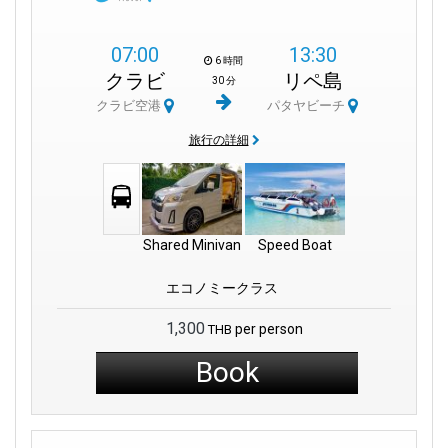
食事や免税店、ATMなどの必要なものがすぐ手に入ります。
07:00
13:30
移動もスムーズです。レンタカーを探している方も、市内中心
6 時間
クラビ
リペ島
部へのタクシーを探している方も、ここで見つかります。タイ
30 分
国際航空、バンコクエアウェイズ、エアアジア、タイ・ライオ
クラビ空港
パタヤビーチ
ン・エア、ノックエアなどの複数の航空会社が運航しており、
国内外のフライトのハブとなっています。
旅行の詳細
車を利用したい方には、駐車場がターミナルビルの近くにあり
ます。ターミナルは、国内線でも国際線でも、スムーズに乗り
継ぎができるよう設計されています。
Shared Minivan
Speed Boat
さて、楽しい部分に移りましょう—地域を探索することです！最
も近くに訪れることができる場所の1つは
アオナン
です。ビーチ
エコノミークラス
やウォーターアクティビティで知られており、必見のスポット
1,300
です。少し離れた場所にあるライレイビーチは、ボートでしか
per person
THB
アクセスできず、ロッククライマーやビーチ好きにとっての楽
Book
園です。
PhuketFerry.comを通じて予約しましたか？
ピピ諸島
をお見逃し
なく。白い砂浜と透き通った水が一生忘れられない体験を提供