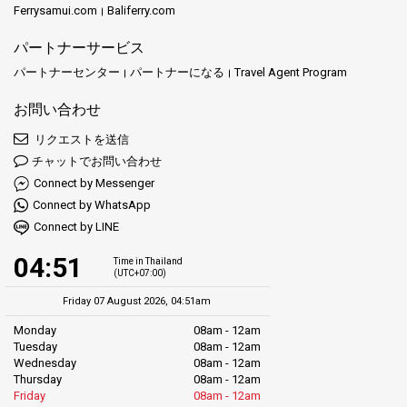
私たちのビジョンはシンプルですが強力です。クラビの驚異を探
Ferrysamui.com
Baliferry.com
い。それはあなたの最も豪華な旅行の夢が実際に現実になる魔法
検したい人々のための選ばれる存在になることを目指していま
の世界に入るようなものです。
す。それは、素晴らしい風景を示すだけではなく、地域の自然美
パートナーサービス
を体験している間、あなたが最高の時間を過ごせるようにするこ
パートナーセンター
パートナーになる
Travel Agent Program
これらの素晴らしい冒険を心に描くとき、ジョリー トラベルはそ
とです。
れらのエキサイティングなアイデアを実際に現実の旅行に変える
お問い合わせ
熟練したチームです。
Ao Nang Travel Tourの世界では、旅を特別で忘れられないものに
するために設計されたさまざまなサービスがあなたを待っていま
リクエストを送信
ハジャイ空港またはハジャイ市内からサトゥーン、パクバラ桟橋
す。私たちは、アオナンでホテルの部屋を予約するお手伝いをし
チャットでお問い合わせ
へのミニバン、さらにコ リペへのスピードボートの往復を提供し
ます。私たちのロングテールボートのフリートは、信頼できる交
Connect by Messenger
ています。
通手段として、コーホン、ライレイビーチ、そして魅力的なプラ
Connect by WhatsApp
ナン洞窟ビーチなどの象徴的な目的地にあなたを連れて行きま
Connect by LINE
す。
04:51
Time in Thailand
しかし、それは単なる輸送にとどまりません—私たちのオールイ
(UTC+07:00)
ンクルーシブ日帰り旅行は、クラビの多様なアトラクションの本
Friday 07 August 2026, 04:51am
質を捉えるために慎重に企画されており、一度の素晴らしい旅で
その驚異を体験する機会を提供します。クラビを探索する際、私
Monday
08am - 12am
Tuesday
08am - 12am
たちの経験豊富なガイドがあなたのそばにいて、クラビの魂を生
Wednesday
08am - 12am
き生きとさせる洞察と物語を共有します。
Thursday
08am - 12am
Friday
08am - 12am