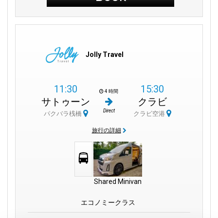
肢が豊富です。クラビ国際空港は、アオナンやランタ島など、
クラビとその周辺の美しさや冒険を発見するための第一歩で
す。
Jolly Travel
知っておくべきこと:
11:30
15:30
クラビ国際空港は、よくそのコード（IATA: KBV、ICAO: VTSG）
4 時間
で示され、航空局によって管理されています。
サトゥーン
クラビ
国際旅行者向けに通貨両替サービスが容易に利用できます。
Direct
パクバラ桟橋
クラビ空港
ターミナル内で免税店でのショッピングを楽しめ、旅行の利便
性が向上します。
旅行の詳細
運転する方のために、ターミナルと駐車場はナビゲーションと
アクセスが容易に設計されています。
タイ国際航空、エアアジア、バンコクエアウェイズ、タイ・ラ
イオン・エア、ノックエアなどの航空会社が運航しており、多
様な旅行ニーズに対応しています。
Shared Minivan
エコノミークラス