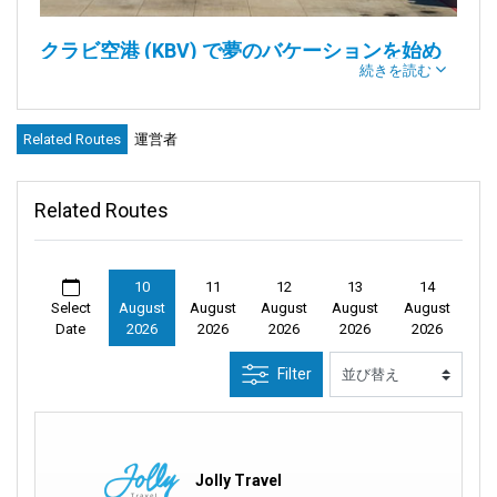
クラビ空港 (KBV) で夢のバケーションを始め
続きを読む
ましょう
Related Routes
運営者
クラビ国際空港へようこそ！ここは楽園への入り口です。着陸
した瞬間からワクワクする気持ちを感じてください。
クラビ
と
その周辺の美しい景色を楽しむ、忘れられない休暇の準備をし
Related Routes
ましょう。
10
11
12
13
14
概要:
Select
August
August
August
August
August
Date
2026
2026
2026
2026
2026
クラビ国際空港に足を踏み入れると、空港のシンボルである黄
Filter
色いランが出迎えてくれます。この空港は航空局によって管理
されており、現代的で快適さを重視したデザインが施されてい
ます。
空港内の案内表示は明確で、簡単に移動できます。通貨を両替
Jolly Travel
する必要がある場合は、両替カウンターへ向かってください。