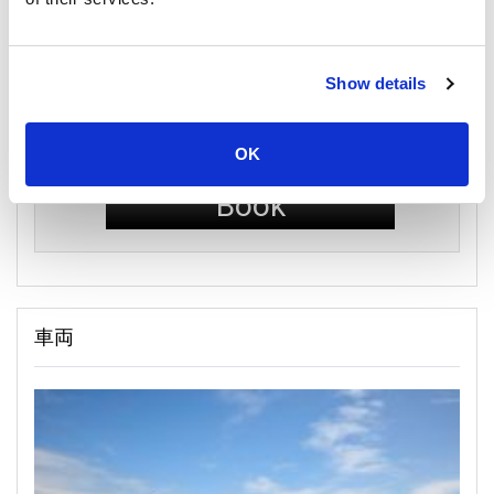
フェリー
Shared Minivan
Show details
エコノミークラス
OK
1,100
per person
THB
Book
車両