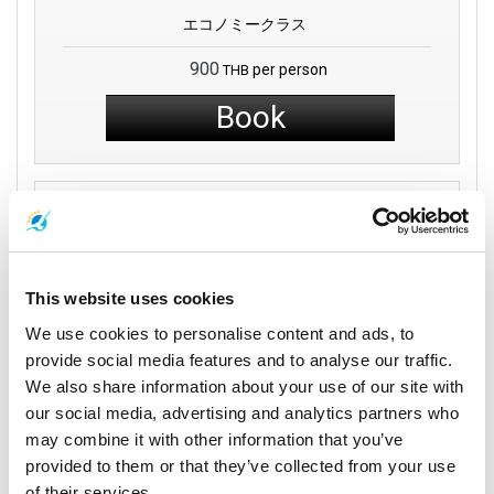
エコノミークラス
900
per person
THB
Book
Seudamgo
This website uses cookies
21:00
We use cookies to personalise content and ads, to
13:00
バンコク
8 時間
provide social media features and to analyse our traffic.
クッド島
McDonalds The Nine
We also share information about your use of our site with
アオ・サラダ桟橋
Center Rama 9
our social media, advertising and analytics partners who
may combine it with other information that you’ve
旅行の詳細
provided to them or that they’ve collected from your use
of their services.