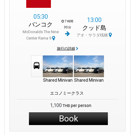
い観光にも最適です。
05:30
南への旅の出発点としても、島々への接続地点としても、
13:00
7 時間
バンコク
McDonalds The Nine Center Rama 9
は便利で中心的な集合場
クッド島
30 分
所です。食事、買い物、交通手段がすべて揃っており、旅のス
McDonalds The Nine
アオ・サラダ桟橋
タートをスムーズにしてくれます。
Center Rama 9
旅行の詳細
Shared Minivan
Shared Minivan
エコノミークラス
1,100
per person
THB
Book