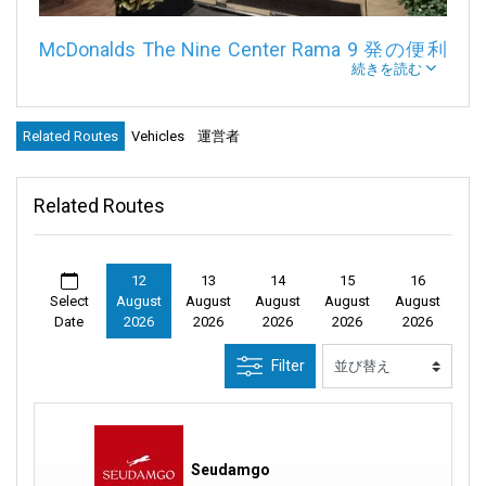
McDonalds The Nine Center Rama 9 発の便利
続きを読む
な送迎
McDonalds The Nine Center Rama 9
は
バンコク
にある便利な
Related Routes
Vehicles
運営者
集合場所
です。活気あるライフスタイルモール
The Nine Center
内にあり、旅行者にとってアクセスしやすく利便性が高いこと
で知られています。
Related Routes
McDonalds The Nine Center Rama 9 について
賑やかな
ラマ9地区
に位置する
McDonalds The Nine Center
12
13
14
15
16
Rama 9
は、単なる集合場所ではなく、バンコクやその他の観光
Select
August
August
August
August
August
Date
2026
2026
2026
2026
2026
地への出発点です。この集合場所は信頼できる運行会社
Seudamgo
によって利用されており、タイ南部や人気の島々へ
Filter
のスムーズな移動を提供しています。待ち時間には、近くのレ
ストランやショップ、カフェを楽しむことができます。
ここからは、ホアヒン、タオ島、パンガン島などの人気観光地
へ簡単にアクセスできます。近くにはワット・スリ・ブーンル
Seudamgo
アンなどの地元の名所やショッピングエリア、公園もあり、短