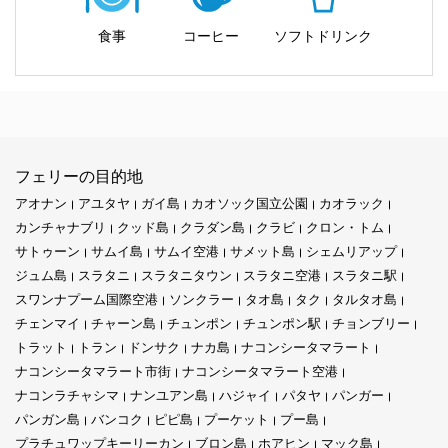
清潔・快適な移動手段として、地元の人や観光客の間で人気があ
ります。Seudamgoは市場では新しい会社ですが、
トラート
から
食事
コーヒー
ソフトドリンク
クッド島
など近隣の島へ行く多くの旅行者からすでに信頼を得て
います。
ミッションとビジョン
フェリーの目的地
アオナン
アユタヤ
ガイ島
カオソック国立公園
カオラック
Seudamgoの使命は、すべての人にとってフェリー移動を簡単で
カンチャナブリ
クッド島
クラダン島
クラビ
クロン・トム
安全、かつ手頃な価格にすることです。乗客がストレスや遅延な
く旅を楽しめるように努めています。また、フレンドリーで信頼
サトゥーン
サムイ島
サムイ空港
サメット島
シェムリアップ
できるサービスを維持することにも力を入れています。将来的に
ジュム島
スラタニ
スラタニタウン
スラタニ空港
スラタニ駅
は、質の高いサービスと近代的なフェリーで知られる、タイ国内
スワンナプーム国際空港
ソンクラー
タオ島
タク
タルタオ島
トップクラスのフェリー運営会社になることを目指しています。
チェンマイ
チャーン島
チュンポン
チュンポン駅
チョンブリー
トラット
トラン
ドンサク
ナカ島
ナコンシータマラート
ナコンシータマラート市街
ナコンシータマラート空港
会社について
ナコンラチャシマ
ナンユアン島
ハジャイ
パタヤ
パンガー
パンガン島
バンコク
ピピ島
プーケット
プー島
プラチュワップキーリーカン
ブロン島
ホアヒン
マック島
トラートに拠点を置くSeudamgoは、タイにおける新しい海上交