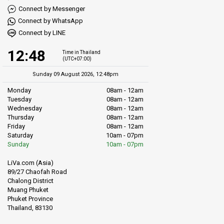
主な特徴
Connect by Messenger
Connect by WhatsApp
Connect by LINE
最新型カタマランによる高速移動
12:48
Time in Thailand
(UTC+07:00)
清潔でエアコン付きのキャビン
Sunday 09 August 2026, 12:48pm
Monday
08am - 12am
ライフジャケットなど安全装備が完備
Tuesday
08am - 12am
Wednesday
08am - 12am
Thursday
08am - 12am
Friday
08am - 12am
親切で丁寧なスタッフ
Saturday
10am - 07pm
Sunday
10am - 07pm
手頃なチケット価格
LiVa.com (Asia)
89/27 Chaofah Road
Chalong District
Muang Phuket
スムーズなチェックインと乗船手続き
Phuket Province
Thailand, 83130
燃料臭の少ない静かなエンジン