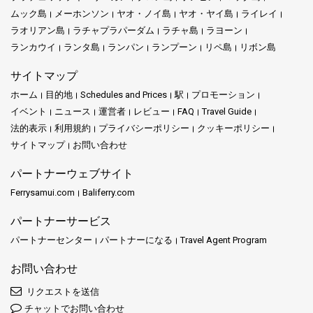
ムック島
通ブランドです。この会社は、トラート本土と周辺の島々を結ぶ
メーホンソン
ヤオ・ノイ島
ヤオ・ヤイ島
ライレイ
短距離フェリールートに特化しています。使用されるフェリー
ラオリアン島
ラチャプラパーダム
ラチャ島
ラヨーン
は、スピード・安全性・快適性を重視した最新のモーターカタマ
ランカウイ
ランタ島
ランパン
ランプーン
リペ島
リボン島
ランです。Seudamgoは、チェックインから到着まで旅行者にス
ムーズな体験を提供することに力を入れています。
サイトマップ
ホーム
目的地
Schedules and Prices
駅
プロモーション
イベント
ニュース
運営者
レビュー
FAQ
Travel Guide
法的表示
提供されるサービス
利用規約
プライバシーポリシー
クッキーポリシー
サイトマップ
お問い合わせ
Seudamgoは、トラートからクッド島などの島々へ毎日運航する
パートナーウェブサイト
フェリーサービスを提供しています。使用されるのはカタマラン
Ferrysamui.com
Baliferry.com
型フェリーで、従来のボートよりも速くて安定性があります。各
フェリーには約84～100人の乗客が乗船可能です。船内には快適な
パートナーサービス
座席、エアコン、清潔なトイレ、安全装備（ライフジャケットな
ど）が整備されています。エンジンは新型で効率が良く、航行が
パートナーセンター
パートナーになる
Travel Agent Program
速く、燃料の臭いも抑えられているため、より快適な旅が可能で
お問い合わせ
す。
リクエストを送信
チャットでお問い合わせ