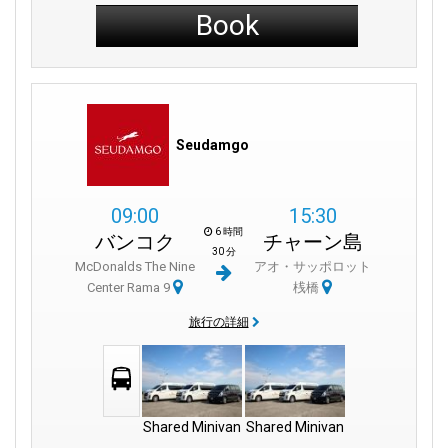
Book
Seudamgo
09:00
15:30
6 時間
バンコク
チャーン島
30 分
McDonalds The Nine
アオ・サッポロット
Center Rama 9
桟橋
旅行の詳細
Shared Minivan
Shared Minivan