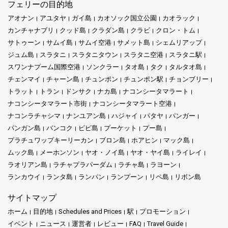
フェリーの目的地
アオナン
アユタヤ
ガイ島
カオソック国立公園
カオラック
カンチャナブリ
クッド島
クラダン島
クラビ
クロン・トム
サトゥーン
サムイ島
サムイ空港
サメット島
シェムリアップ
ジュム島
スラタニ
スラタニタウン
スラタニ空港
スラタニ駅
スワンナプーム国際空港
ソンクラー
タオ島
タク
タルタオ島
チェンマイ
チャーン島
チュンポン
チュンポン駅
チョンブリー
トラット
トラン
ドンサク
ナカ島
ナコンシータマラート
ナコンシータマラート市街
ナコンシータマラート空港
ナコンラチャシマ
ナンユアン島
ハジャイ
パタヤ
パンガー
パンガン島
バンコク
ピピ島
プーケット
プー島
プラチュワップキーリーカン
ブロン島
ホアヒン
マック島
ムック島
メーホンソン
ヤオ・ノイ島
ヤオ・ヤイ島
ライレイ
ラオリアン島
ラチャプラパーダム
ラチャ島
ラヨーン
ランカウイ
ランタ島
ランパン
ランプーン
リペ島
リボン島
サイトマップ
ホーム
目的地
Schedules and Prices
駅
プロモーション
イベント
ニュース
運営者
レビュー
FAQ
Travel Guide