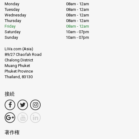
Monday
08am - 12am
Tuesday
08am - 12am
Wednesday
08am - 12am
Thursday
08am - 12am
Friday
08am - 12am
Saturday
10am - 07pm
Sunday
10am - 07pm
LiVa.com (Asia)
89/27 Chaofah Road
Chalong District
Muang Phuket
Phuket Province
Thailand, 83130
接続
著作権