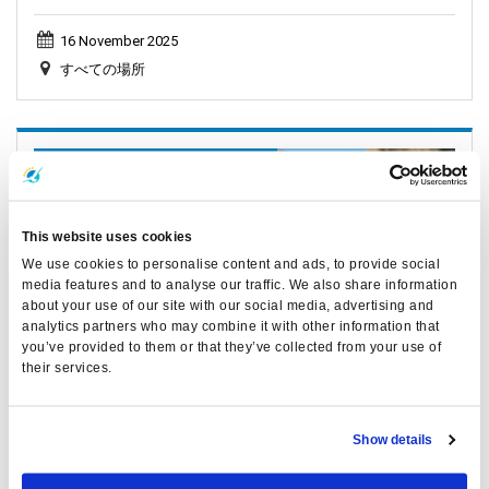
16 November 2025
すべての場所
General, Weather, Announcement
This website uses cookies
We use cookies to personalise content and ads, to provide social
media features and to analyse our traffic. We also share information
about your use of our site with our social media, advertising and
analytics partners who may combine it with other information that
you’ve provided to them or that they’ve collected from your use of
their services.
プーケットおよびアンダマン海の天気予報
Show details
28 September 2025
すべての場所