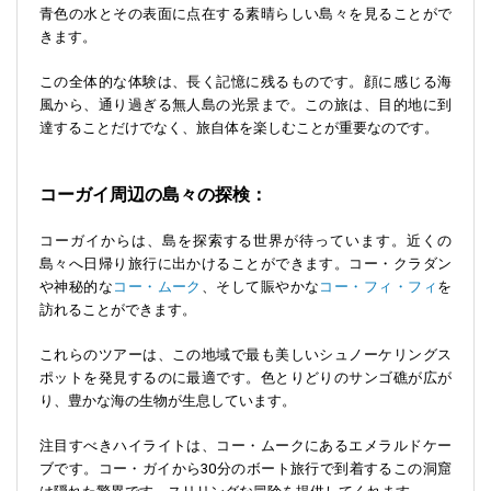
青色の水とその表面に点在する素晴らしい島々を見ることがで
きます。
この全体的な体験は、長く記憶に残るものです。顔に感じる海
風から、通り過ぎる無人島の光景まで。この旅は、目的地に到
達することだけでなく、旅自体を楽しむことが重要なのです。
コーガイ周辺の島々の探検：
コーガイからは、島を探索する世界が待っています。近くの
島々へ日帰り旅行に出かけることができます。コー・クラダン
や神秘的な
コー・ムーク
、そして賑やかな
コー・フィ・フィ
を
訪れることができます。
これらのツアーは、この地域で最も美しいシュノーケリングス
ポットを発見するのに最適です。色とりどりのサンゴ礁が広が
り、豊かな海の生物が生息しています。
注目すべきハイライトは、コー・ムークにあるエメラルドケー
ブです。コー・ガイから30分のボート旅行で到着するこの洞窟