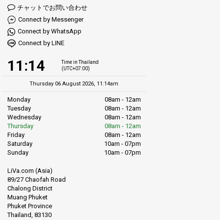
チャットでお問い合わせ
Connect by Messenger
Connect by WhatsApp
Connect by LINE
11:14
Time in Thailand
(UTC+07:00)
Thursday 06 August 2026, 11:14am
Monday
08am - 12am
Tuesday
08am - 12am
Wednesday
08am - 12am
Thursday
08am - 12am
Friday
08am - 12am
Saturday
10am - 07pm
Sunday
10am - 07pm
LiVa.com (Asia)
89/27 Chaofah Road
Chalong District
Muang Phuket
Phuket Province
Thailand, 83130