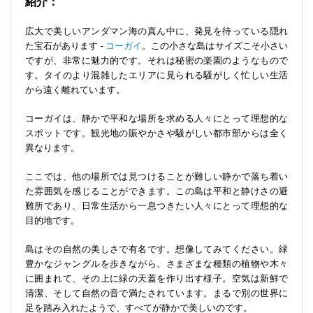
紹介：
広大で美しいアンダマン海の真ん中に、発見を待っている隠れ
た宝石があります -
コーガイ
。この小さな島はサイズこそ小さい
ですが、非常に魅力的です。それは秘密の楽園のようなもので
す。タイのより混雑したエリアに見られる騒がしく忙しい生活
から遠く離れています。
コーガイは、静かで平和な場所を求める人々にとって理想的な
スポットです。観光地の賑やかさや騒がしい都市部からは全く
異なります。
ここでは、他の場所では見つけることが難しい静かで落ち着い
た雰囲気を感じることができます。この島は平和と静けさの避
難所であり、日常生活から一息つきたい人々にとって理想的な
目的地です。
島はその自然の美しさで有名です。想像してみてください。緑
豊かなジャングルを歩きながら、さまざまな種類の植物や木々
に囲まれて、その上に緑の天蓋を作り出す様子。空気は新鮮で
清潔、そして自然の音で満たされています。まるで別の世界に
足を踏み入れたようで、すべてが静かで美しいのです。