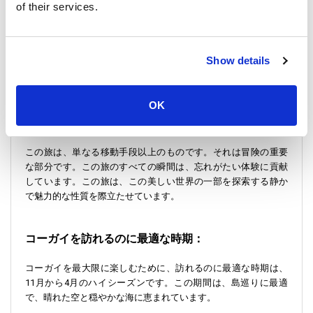
of their services.
選ぶことです。これらの船は、タイの海事文化の大切な部分で
あり、海とのつながりがより親密になります。これらの島々
は、美しい砂浜を持っており、これほど清潔で完璧な砂浜は、
まるでポストカードから出てきたかのようです。
Show details
この旅行は、短いながらも喜びと驚きの瞬間で満ちています。
ボートが進むにつれて、通り過ぎる島々の海岸線に沿った素晴
OK
らしいビーチが見えてきます。これらのビーチは、柔らかな砂
と透明な水で、見る価値のある景色です。
この旅は、単なる移動手段以上のものです。それは冒険の重要
な部分です。この旅のすべての瞬間は、忘れがたい体験に貢献
しています。この旅は、この美しい世界の一部を探索する静か
で魅力的な性質を際立たせています。
コーガイを訪れるのに最適な時期：
コーガイを最大限に楽しむために、訪れるのに最適な時期は、
11月から4月のハイシーズンです。この期間は、島巡りに最適
で、晴れた空と穏やかな海に恵まれています。