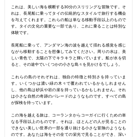
これは、美しい海を横断する30分のスリリングな冒険です。そ
れは、長尾船に乗ってタイの伝統的なスタイルで旅行する機会
を与えてくれます。これらの船は単なる移動手段以上のもので
す。タイの文化の重要な一部であり、これに乗ることは特別な
体験です。
長尾船に乗って、アンダマン海の波を越えて揺れる感覚を感じ
ながら移動することを想像してみてください。周りの水は、美
しい青色で、太陽の下でキラキラと輝いています。船が水を切
ると、その途中でいくつかの小さな島々を見かけるでしょう。
これらの島のそれぞれは、独自の特徴と特別さを持っていま
す。いくつかは濃い緑の木々で覆われているかもしれません
し、他の島は砂浜や岩の崖を持っているかもしれません。それ
は小さな自然の奇跡のパレードのようなものです。すべての島
が探検を待っています。
この海を越える旅は、コーランタからコーガイに行くための単
なる手段以上のものです。それは、ほとんどの人が見ることの
できない美しい世界の一部を通り抜ける小さな冒険のようなも
のです。あなたは海をその全ての栄光で見ることができ、深い