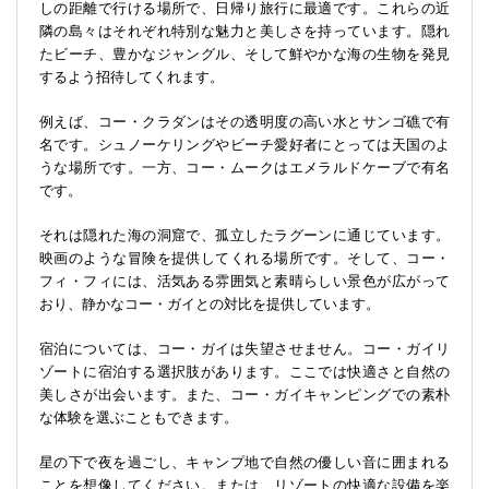
しの距離で行ける場所で、日帰り旅行に最適です。これらの近
隣の島々はそれぞれ特別な魅力と美しさを持っています。隠れ
たビーチ、豊かなジャングル、そして鮮やかな海の生物を発見
するよう招待してくれます。
例えば、コー・クラダンはその透明度の高い水とサンゴ礁で有
名です。シュノーケリングやビーチ愛好者にとっては天国のよ
うな場所です。一方、コー・ムークはエメラルドケーブで有名
です。
それは隠れた海の洞窟で、孤立したラグーンに通じています。
映画のような冒険を提供してくれる場所です。そして、コー・
フィ・フィには、活気ある雰囲気と素晴らしい景色が広がって
おり、静かなコー・ガイとの対比を提供しています。
宿泊については、コー・ガイは失望させません。コー・ガイリ
ゾートに宿泊する選択肢があります。ここでは快適さと自然の
美しさが出会います。また、コー・ガイキャンピングでの素朴
な体験を選ぶこともできます。
星の下で夜を過ごし、キャンプ地で自然の優しい音に囲まれる
ことを想像してください。または、リゾートの快適な設備を楽