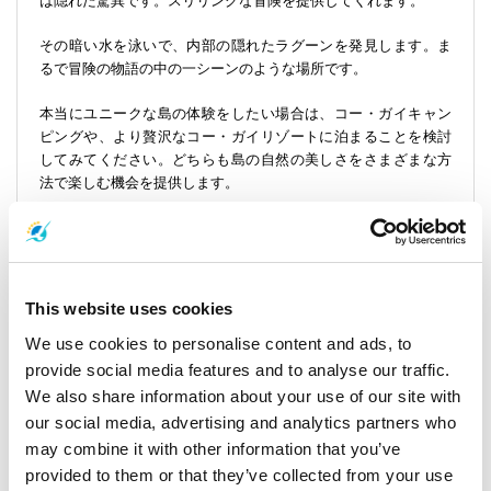
は隠れた驚異です。スリリングな冒険を提供してくれます。
その暗い水を泳いで、内部の隠れたラグーンを発見します。ま
るで冒険の物語の中の一シーンのような場所です。
本当にユニークな島の体験をしたい場合は、コー・ガイキャン
ピングや、より贅沢なコー・ガイリゾートに泊まることを検討
してみてください。どちらも島の自然の美しさをさまざまな方
法で楽しむ機会を提供します。
旅行の詳細：
コー・ランタからコー・ガイへの旅に出ると、まるで楽園の一
This website uses cookies
部を航海しているかのような本当に絵のような体験が待ってい
ます。この旅では、海の冒険のためのさまざまな選択肢が提供
We use cookies to personalise content and ads, to
されます。速くてモダンなフェリーサービスから、伝統的で視
provide social media features and to analyse our traffic.
覚的に壮観な長尾船まで様々です。各交通手段は、アンダマン
We also share information about your use of our site with
海の息を呑むような景色を楽しむための異なる方法を提供しま
our social media, advertising and analytics partners who
す。
may combine it with other information that you’ve
provided to them or that they’ve collected from your use
長尾船での旅行を選ぶことは、海とのユニークで親密な体験を