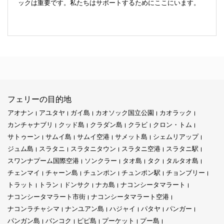
ックは重要です。私たちはサポートするためにここにいます。
フェリーの目的地
アオナン
アユタヤ
ガイ島
カオソック国立公園
カオラック
カンチャナブリ
クッド島
クラダン島
クラビ
クロン・トム
サトゥーン
サムイ島
サムイ空港
サメット島
シェムリアップ
ジュム島
スラタニ
スラタニタウン
スラタニ空港
スラタニ駅
スワンナプーム国際空港
ソンクラー
タオ島
タク
タルタオ島
チェンマイ
チャーン島
チュンポン
チュンポン駅
チョンブリー
トラット
トラン
ドンサク
ナカ島
ナコンシータマラート
ナコンシータマラート市街
ナコンシータマラート空港
ナコンラチャシマ
ナンユアン島
ハジャイ
パタヤ
パンガー
パンガン島
バンコク
ピピ島
プーケット
プー島