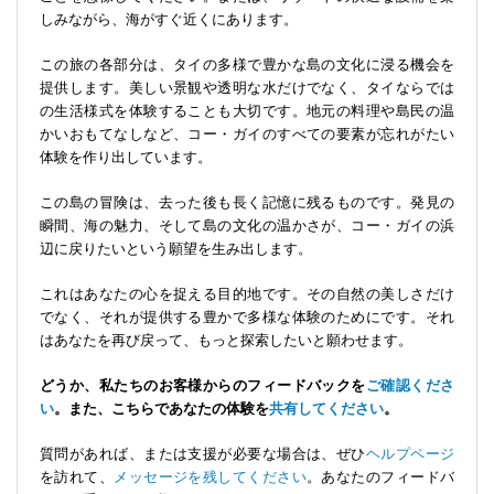
しみながら、海がすぐ近くにあります。
この旅の各部分は、タイの多様で豊かな島の文化に浸る機会を
提供します。美しい景観や透明な水だけでなく、タイならでは
の生活様式を体験することも大切です。地元の料理や島民の温
かいおもてなしなど、コー・ガイのすべての要素が忘れがたい
体験を作り出しています。
この島の冒険は、去った後も長く記憶に残るものです。発見の
瞬間、海の魅力、そして島の文化の温かさが、コー・ガイの浜
辺に戻りたいという願望を生み出します。
これはあなたの心を捉える目的地です。その自然の美しさだけ
でなく、それが提供する豊かで多様な体験のためにです。それ
はあなたを再び戻って、もっと探索したいと願わせます。
どうか、私たちのお客様からのフィードバックを
ご確認くださ
い
。また、こちらであなたの体験を
共有してください
。
質問があれば、または支援が必要な場合は、ぜひ
ヘルプページ
を訪れて、
メッセージを残してください
。あなたのフィードバ