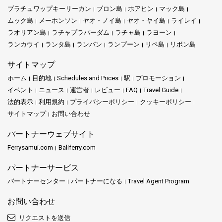
プラチュワップキーリーカン
ブロン島
ホアヒン
マック島
ムック島
メーホンソン
ヤオ・ノイ島
ヤオ・ヤイ島
ライレイ
ラオリアン島
ラチャプラパーダム
ラチャ島
ラヨーン
ランカウイ
ランタ島
ランパン
ランプーン
リペ島
リボン島
サイトマップ
ホーム
目的地
Schedules and Prices
駅
プロモーション
イベント
ニュース
運営者
レビュー
FAQ
Travel Guide
法的表示
利用規約
プライバシーポリシー
クッキーポリシー
サイトマップ
お問い合わせ
パートナーウェブサイト
Ferrysamui.com
Baliferry.com
パートナーサービス
パートナーセンター
パートナーになる
Travel Agent Program
お問い合わせ
リクエストを送信