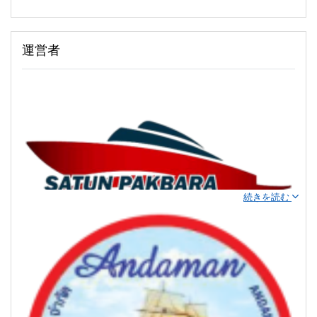
サラダンピアは、地元の魅力と国際的な魅力をシームレスに組
み合わせ、あらゆるバックグラウンドの旅行者に温かい雰囲気
運営者
を作り出します。
コランタのフードスタンドは、さまざまなタイ料理を提供し、
食の冒険を通じて島の味を探索する機会を提供します。
コランタの熱帯気候を考慮して、屋外の探検を最大限に楽しむ
ために、日焼け止めを優先することを忘れないでください。
続きを読む
Satun Pakbara スピードボートクラブとのエキサイテ
ィングな旅