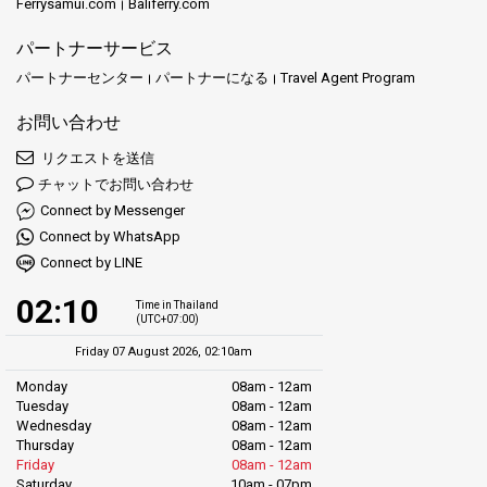
簡単な予約：私たちのオンラインプラットフォームは、ストレス
Ferrysamui.com
Baliferry.com
は、こちらをクリックしてください。
ブンダヤスピードボートと一緒に島巡りのスリルを体験し、西海
のない予約体験へのポータルです。直感的なインターフェースに
岸の魅力的な島々、特に楽園のようなリペ島への迅速かつシーム
パートナーサービス
より、プロセスがあなたが渡る海のようにスムーズで楽しいもの
Satun Pakbara スピードボートクラブは、タイで最も魅力的な島々
レスな旅をお楽しみください。安全性、効率性、顧客満足度を最
になります。
パートナーセンター
パートナーになる
Travel Agent Program
への特別な旅にあなたをお誘いします。安全性、利便性、卓越し
優先に考え、忘れられない島々の冒険をお届けします。今日、ブ
たサービスへの献身により、旅自体が目的地と同様に思い出深い
ンダヤスピードボートで旅を予約し、タイの沿岸の宝石の美しさ
お問い合わせ
ものとなることを保証します。今すぐチケットを予約して、タイ
概要：島々の目的地とルート
をスピーディーでエキサイティングに探検しましょう！
の島々の宝物を発見する旅に私たちをパートナーとして選んでく
リクエストを送信
ださい。一生に一度の冒険があなたを待っています。
チャットでお問い合わせ
ピピ島の冒険：ピピ島の神秘的な美しさに浸りましょう。
こちら
Connect by Messenger
をクリック
詳細情報。
Connect by WhatsApp
クラビのビーチでの休息：クラビの穏やかなビーチの静けさを満
喫してください。
こちらをクリック
詳細情報。
Connect by LINE
パンガー湾探検：有名なジェームズ・ボンド島の秘密を明らかに
02:10
Time in Thailand
しましょう。
こちらをクリック
詳細情報。
(UTC+07:00)
Friday 07 August 2026, 02:10am
アンダマン・ウェーブ・マスターは、島々の魅力が快適さとケア
Monday
08am - 12am
と調和する旅へあなたを招待します。安全性、快適さ、そして環
Tuesday
08am - 12am
境に優しい旅行への強いコミットメントにより、旅が単なる移動
Wednesday
08am - 12am
ではなく、素晴らしい瞬間の集まりになることを保証します。
Thursday
08am - 12am
Friday
08am - 12am
Saturday
10am - 07pm