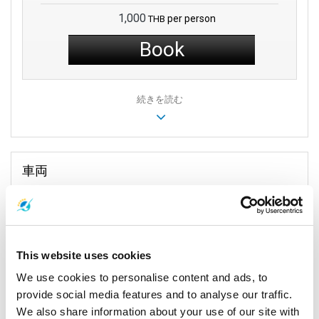
1,000
per person
THB
コランタ国立公園の発見：
自然が好きな方には、コランタ国立
公園のさまざまな環境を探索することをお勧めします。生き生
Book
きとしたトレイルをたどり、海洋生物が豊富なクリスタルクリ
アな水を発見し、この保護された聖域の手付かずの魅力を体験
してください。
続きを読む
サラダン村：
サラダン村の土産物店を探索すると、美しい品物
や手作りのアートが展示されています。豪華な布地やユニーク
な土産物が好きな方は、これらの店で島の一部を家に持ち帰る
ことができます。
車両
プーケットへの旅行に出発：
この目的地はビーチと活気ある市
場で有名です。それはビーチだけではありません。活気に満ち
た街です。市場には、食べ物や土産物を提供する屋台がたくさ
んあります。プーケットは冒険も提供します。
This website uses cookies
サラダンピアでコランタの魔法を感じてください。ここは島の
We use cookies to personalise content and ads, to
秘密と壮麗さへの入口です。この活気あるピアは、単なる入口
ではなく、コランタの本質すべてを内包しています。
provide social media features and to analyse our traffic.
We also share information about your use of our site with