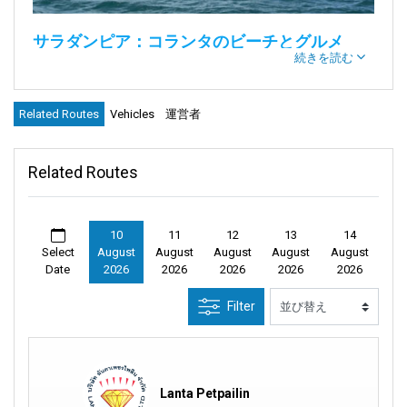
サラダンピア：コランタのビーチとグルメ
続きを読む
美しいコランタ島への特別な冒険の準備をしてください。これ
は、タイ南西の静かな海岸に隠された宝物のようなものです。
Related Routes
Vehicles
運営者
それは、誰も知らなかった貴重な宝石を見つけるようなもので
す。
Related Routes
島の海岸に立って、信じられないほど長く美しい砂浜を見てい
るところを想像してください。ビーチは目の届く限り遠くまで
広がっています。それは突然現実になった美しい絵を見ている
ようなものです。まるで魔法が目の前で起こっているかのよう
10
11
12
13
14
Select
August
August
August
August
August
に感じます！
Date
2026
2026
2026
2026
2026
しかし、
コランタ島
の美しさはビーチだけではありません。そ
Filter
れは、風景があまりにも魅力的で魔法のように感じられるおと
ぎ話の中に足を踏み入れるようなものです。どこを見ても、素
晴らしいものが見えます – 豊かな緑から空に届きそうな崖ま
で。
Lanta Petpailin
そして、さらに魅力を増すのは何でしょうか？それは、この島