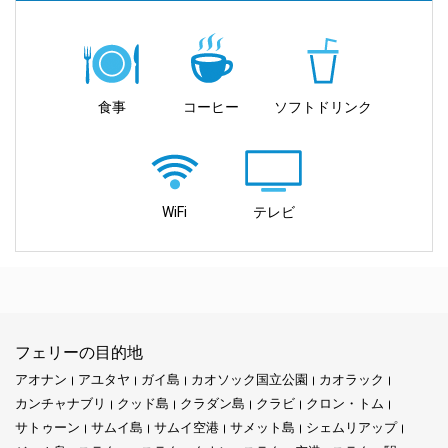
ようにするのが私たちの目標です。
会社のサービス:
フェリー運航の分野での先駆者として、私たちのビジョンは地平
線をはるかに超えています。旅行者がアンダマン海の沿岸の宝石
ミッション:
Satun Pakbara スピードボートクラブは、旅行者の多様なニーズに
の壮麗さに浸りながら、持続可能で責任ある観光の原則を守る未
応えるさまざまな輸送サービスを提供しています。現代的なスピ
食事
コーヒー
ソフトドリンク
来を想像しています。これらの自然の驚異を保護し、次世代に向
ードボートでクラダン島やピピ島などの象徴的な目的地へ迅速か
ブンダヤスピードボートのミッションは、シームレスな島々への
けて無傷で繁栄を続けることを約束します。
つ快適な旅をお楽しみいただけます。時間厳守と信頼性へのコミ
接続を求める旅行者にとっての第一選択肢となることです。リペ
ットメントを誇りに思い、あなたが夢の島に問題なく到着できる
島や他の魅力的な目的地への効率的で楽しいスピードボートサー
ようお手伝いします。
ビスを提供することに全力を尽くします。安全性と顧客満足度を
会社のサービス
重視し、すべてのお客様に忘れられない思い出を作ることを目指
WiFi
テレビ
しています。
主な特徴:
島の楽園への航海を開始しましょう。アンダマン・ウェーブ・マ
スターは、あなたのすべての旅行ニーズに合わせたカスタムフェ
リーサービスを提供します。私たちの最新のフェリーは、魅力的
主な特徴:
効率的な輸送:
タイで最も人気のある島々へとつながる、便利で効
な景色、透き通った水、そしてこれらの美しい島々の隠れたコー
率的な輸送サービスをお楽しみください。
ナーへ安全にお連れします。
迅速かつ効率的:
ブンダヤスピードボートは迅速な接続を提供し、
フェリーの目的地
安全優先:
経験豊富なスタッフと良好に維持されたスピードボート
旅行時間を減らし、探索時間を増やします。
島を生き生きとさせるガイド。私たちのガイドは、単なるナビゲ
が安全を第一に考え、安全な航海を保証します。
アオナン
アユタヤ
ガイ島
カオソック国立公園
カオラック
ーションを超えています – 彼らは物語を語る人であり、島々の歴
カンチャナブリ
クッド島
クラダン島
クラビ
クロン・トム
安全性と快適性:
最新の高速船は、安全を最優先にし、すべての乗
史と文化を共有します。私たちと一緒に、表面的な探索を超え、
多様な目的地:
魅力的なリペ島から絵のように美しいンガイ島ま
客に快適な旅を提供します。
サトゥーン
サムイ島
サムイ空港
サメット島
シェムリアップ
島々の本質に深く入り込む教育的な旅に参加してください。
で、多様な魅力的な目的地を探索できます。