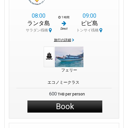
が豊かで活気に満ちた文化にあふれており、それを探索するの
を待っていることです。地元の人々に出会い、彼らの美味しい
08:00
09:00
食事を試し、独自の生活様式を学ぶことを想像してみてくださ
1 時間
ランタ島
ピピ島
い。それはまるで新しい体験の世界に足を踏み入れるようなも
Direct
のです！
サラダン桟橋
トンサイ桟橋
旅行の詳細
あなたのコランタへの旅はサラダンピアから始まります。それ
は驚くべき冒険への扉が開くようなものです！そして冒険とい
えば、コランタにはすべてが揃っています。
リラックスしてのんびり過ごすのが好きなタイプの人ですか？
フェリー
それなら、あなたはラッキーです。この島はリラクゼーション
の楽園だからです。ビーチでリラックスし、穏やかな波の音を
エコノミークラス
聞き、すべての心配事が消えていくのを感じることができま
す。
600
per person
THB
サラダン村：
コランタ島の中心にはサラダン村があり、島の多
Book
様な文化を体験するようにあなたを招いています。村の通りを
散歩していると、地元の伝統と世界的な影響の融合を見ること
ができます。この融合により、サラダン村はコランタ島の魅力
的な歴史を垣間見ることができます。