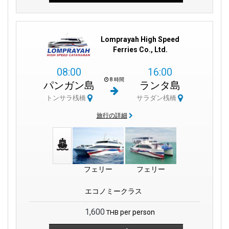
サラダンからもう一つの選択肢はロック島です。これらの2つの
島は、海の冒険を求める人々にとって魅力的な目的地として浮
かび上がります。アンダマン海のターコイズブルーの水を渡る
旅では、ロックナイ島とロックヤイ島という2つの島が現れ、ど
Lomprayah High Speed
ちらも喧騒からの静かな隠れ家を提供します。
Ferries Co., Ltd.
島の南部の訪問を強くお勧めします：
美しい風景、興味深い文
08:00
16:00
化的な場所、そして静けさを感じることができます。これは、
8 時間
パンガン島
ランタ島
コランタ島のユニークさを見るための特別な視点を提供してく
トンサラ桟橋
サラダン桟橋
れます。これらの経験は長くあなたの記憶に残るでしょう。
旅行の詳細
サラダンピアの活気：
サラダンピアは、島と本土を結ぶ重要な
接続点として機能しています。到着と出発の場所として、この
ピアはコランタへの旅がスムーズで心配のないものであること
を保証します。
フェリー
フェリー
コランタ、タイの美しさ：
コランタ、タイは自然の驚異、文化
的な出会い、そして素晴らしい瞬間の交響曲です。島のビーチ
エコノミークラス
からサラダン村の雰囲気まで、コランタ、タイはあなたの探検
の始まりを招待しています。
1,600
per person
THB
簡単な旅行が好きな場合は、サラダンピアがクラビー空港に非