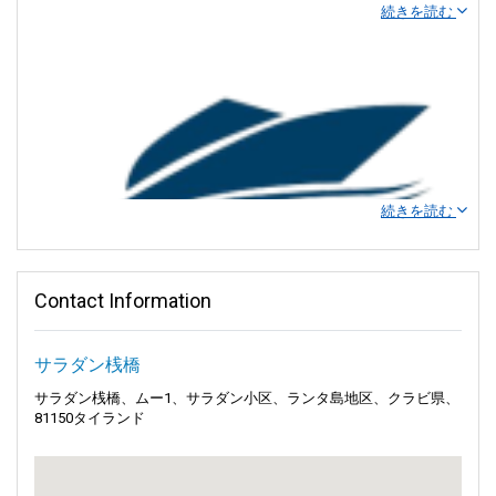
続きを読む
Satun Pakbara スピードボートクラブが、タイの島々の宝物へのゲ
ートウェイを開き、興奮と冒険の世界へとご案内します。
リペ
島
、
ンガイ島
、
ランタ島
などの美しい場所を探索しながら、あな
たの旅を特別なものにします。
私たちの目標は、旅行を簡単でストレスのないものにすることで
す。船に乗り込み、素晴らしい海の冒険に出発しましょう！美し
いアンダマン海を横断し、この素晴らしい地域の最も魔法のよう
続きを読む
な場所へとお連れします。
あなたの旅をスムーズな冒険に変え、タイの美しさを体験してい
ただきたいと思っています。安全と快適さは私たちにとって重要
Contact Information
であり、心配することなくリラックスして探検の楽しさを満喫で
アンダマン・ウェーブ・マスターで体験する島々の魔
きます。
法
サラダン桟橋
素晴らしいアイランドホッピングをお楽しみください。各目的地
サラダン桟橋、ムー1、サラダン小区、ランタ島地区、クラビ県、
アンダマン・ウェーブ・マスターと共に魅惑的な島々への旅に出
には独自の魅力があります。想像してみてください：私たちはあ
81150タイランド
ましょう。一つ一つの波で、タイの魅力的な島々を発見してくだ
なたを天国へのゲートウェイに導きます！穏やかな美しさを持つ
さい！
クラダン島や活気あふれる魅力のピピ島など、当社のサービスは
これらの素晴らしい目的地へとあなたをつなぎます。
穏やかな環境を想像してください。ターコイズブルーの水が柔ら