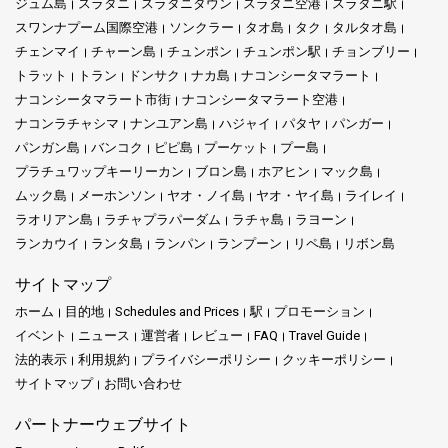
ジュム島
スラタニ
スラタニタウン
スラタニ空港
スラタニ駅
島の専門知識:
経験豊富なクルーメンバーが地域の知識を活かし、
安全性と快適さ、オンボード。フェリーに乗り込むと、最新の快
スワンナプーム国際空港
ソンクラー
タオ島
タク
タルタオ島
利便性:
私たちとの予約は簡単で、時間通りの出発がストレスのな
島々での体験を価値あるものにします。
適さと便利さの世界に足を踏み入れることになります。快適な座
チェンマイ
チャーン島
チュンポン
チュンポン駅
チョンブリー
い旅を実現します。
席から計画的に設計された設備まで、すべてがあなたの旅が単な
トラット
トラン
ドンサク
ナカ島
ナコンシータマラート
便利な予約:
使いやすいオンラインプラットフォームで、スピード
る移動ではなく、楽しい体験になるように設計されています。
ナコンシータマラート市街
ナコンシータマラート空港
ボートの旅の予約が簡単で迅速に行えます。
概要: オペレーターが提供する一部の目的地
ナコンラチャシマ
ナンユアン島
ハジャイ
パタヤ
パンガー
壮大な景色:
高速な冒険に乗り出す際、アンダマン海と島々の壮大
主な特徴
パンガン島
バンコク
ピピ島
プーケット
プー島
ランタ島エスケープ:
静けさと魅力の隠れ家であるランタ島の自然
な景色を楽しめます。
プラチュワップキーリーカン
ブロン島
ホアヒン
マック島
美に浸ってください。詳細については、こちらをクリックしてく
ムック島
メーホンソン
ヤオ・ノイ島
ヤオ・ヤイ島
ライレイ
安全性を最優先に：あなたの安全は私たちの最重要課題です。厳
ださい。
ラオリアン島
ラチャプラパーダム
ラチャ島
ラヨーン
格な安全プロトコルの遵守により、完全な安心感で旅を始めるこ
会社のサービス:
とができます。
ランカウイ
ランタ島
ランパン
ランプーン
リペ島
リボン島
ピピ島アドベンチャー:
手つかずのビーチと活気あるナイトライフ
で有名なピピ島の伝説的な魅力を発見してください。詳細につい
ブンダヤスピードボートは、西海岸の魅力的な島々、特にリペ島
サイトマップ
文化への没入：私たちの専門的なガイドは単なる情報提供者では
ては、こちらをクリックしてください。
への接続を提供する包括的な高速船サービスを提供しています。
ありません。彼らは、あなたと島々の豊かな伝統や物語との橋渡
ホーム
目的地
Schedules and Prices
駅
プロモーション
最新の高速船はスピードに特化して設計されており、キラキラと
しをする文化の建築家です。
クラダン島ゲッタウェイ:
透き通った海と柔らかな砂が待つ静かな
イベント
ニュース
運営者
レビュー
FAQ
Travel Guide
輝くアンダマン海を迅速かつスリリングに移動できます。
楽園クラダン島を体験してください。詳細については、こちらを
法的表示
利用規約
プライバシーポリシー
クッキーポリシー
旅行の快適さを再定義：私たちのフェリーは、単なる交通手段で
クリックしてください。
サイトマップ
ブンダヤスピードボートでは、時間厳守と効率性を期待でき、
お問い合わせ
はありません。現代的な設備を通じて旅行の快適さを再定義し、
島々を探検する時間を最大限に活用できます。経験豊富なクルー
旅を豪華でリラックスした体験に変えます。
ンガイ島エクスカーション:
ンガイ島の穏やかな海岸でリラックス
パートナーウェブサイト
メンバーは安全プロトコルに精通しており、すべての乗客に安全
し、この隠れた宝石の美しさを堪能してください。詳細について
で快適な旅を提供します。