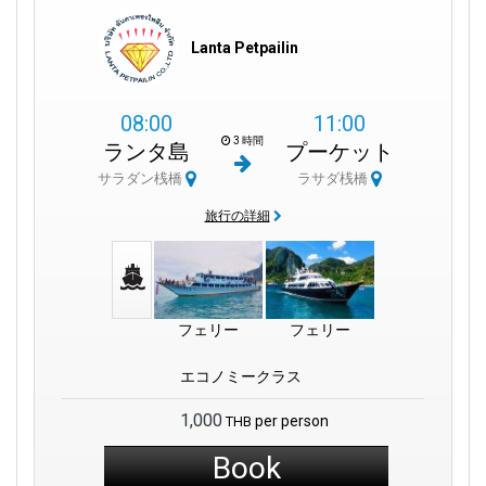
島の南部に位置するクロンコンの静けさを発見してください。
Lanta Petpailin
外の世界から離れたい人にとって、クロンコンは完璧な選択で
す。ここでは、穏やかな波が心地よい安心感を提供します。
08:00
11:00
ロングビーチの魅力：
それは、理想的なビーチでの休暇を求め
3 時間
ランタ島
プーケット
る人々にとって探検する準備ができた楽園です。島の南海岸に
沿って広がるこの手つかずの砂と海の広がりは、リラクゼーシ
サラダン桟橋
ラサダ桟橋
ョンのための避難所を提供します。
旅行の詳細
コランタののんびりとした雰囲気：
コランタ島では、時間がゆ
っくりと流れているように感じられます。美しいビーチでくつ
ろぎながら、その魅力を感じ、美味しい食事を楽しみ、この島
のユニークな生活様式を受け入れましょう。
フェリー
フェリー
ピピ島：
サラダンピアを出発して、魅力的な双子の島であるピ
エコノミークラス
ピ島へのエキサイティングな旅を始めましょう。完璧な白砂、
透き通った水、活気あるナイトライフを備えたピピ島は、見逃
1,000
per person
THB
せない目的地です。これは、コランタでの滞在に特別なタッチ
を加えてくれます。
Book