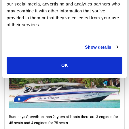
あなたが歩んだすべての足跡、楽しんだすべての味、交換した
our social media, advertising and analytics partners who
すべての笑顔は、コランタでの冒険の一部となります。
may combine it with other information that you’ve
provided to them or that they’ve collected from your use
サラダンピアは、コランタの冒険精神を、その広大な景色、活
of their services.
気ある雰囲気、そしてエキサイティングな探検の約束と共に捉
Speed Boat
えています。
サラダンピアは、コランタがいかに特別であるかを思い出させ
Show details
てくれます。日常の瞬間が素晴らしいものとなり、通常の時間
があなたの思い出として残ります。出発するときは、波の音、
旅人の笑い声、島のエネルギーを思い出してください。
OK
コランタのサラダンピアは単なる出発点ではありません。それ
は冒険の始まりであり、その記憶は永遠にあなたと共にありま
す。
コランタに別れを告げる：
サラダン村、静かなクロンコン、そ
して島の生活を忘れないでください。サラダンピアはあなたの
思い出を次の帰還に繋げます。
Bundhaya Speedboat has 2 types of boats there are 3 engines for
45 seats and 4 engines for 75 seats.
知っておくべきこと：