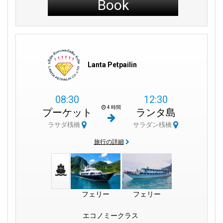
Book
常に近いことを知って喜んでいただけるでしょう。簡単に島に
到達でき、すぐにコランタの冒険を開始できます。
ランタノイの静かな孤独：
時間が止まったように感じる静かな
島、ランタノイの隠れた静寂を発見してください。ランタノイ
の静かな逃避を体験しない限り、コランタへの訪問は完了しま
Lanta Petpailin
せん。
コランタでの滞在：
豪華なビーチフロントリゾートや自然に囲
08:30
12:30
まれた快適なバンガローのいずれかを選んでください。コラン
4 時間
プーケット
ランタ島
タでは、滞在が快適で本物のつながりを提供します。穏やかな
波の音で目覚め、島の静けさに包まれてください。
ラサダ桟橋
サラダン桟橋
旅行の詳細
ランタ動物福祉：
ランタ動物福祉は、島の動物のケアに尽力す
るグループです。彼らのシェルターを訪れ、プロジェクトに参
加することで、動物の世話に貢献することができます。
タイ料理の魅力的な香り：
サラダン村のフードスタンドは、魅
フェリー
フェリー
力的なタイ料理の数々を提供しています。カレーからストリー
トスナックまで、さまざまな味を楽しみ、そこで本格的なタイ
エコノミークラス
料理のエッセンスを味わってください。