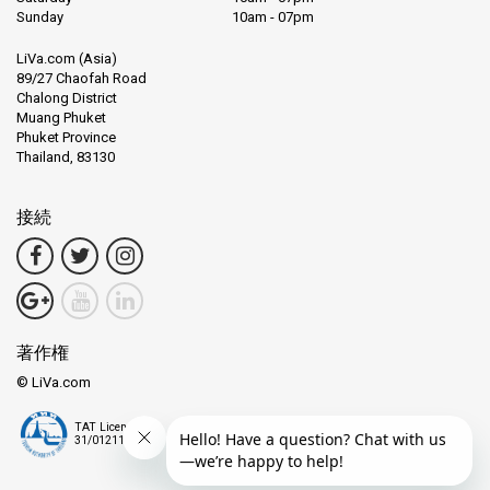
専門のガイド、現代的な快適さ、そして簡単な予約プロセスを備
Sunday
10am - 07pm
えたあなたの島の夢は、すぐ手の届くところにあります。ピピ島
の美しさ、クラビの静けさ、パンガー湾の驚異、またはシミラン
LiVa.com (Asia)
諸島の謎に惹かれるかどうか、冒険はここから始まります。
89/27 Chaofah Road
Chalong District
今すぐフェリーチケットを取得し、アンダマン・ウェーブ・マス
Muang Phuket
Phuket Province
ターに島の夢を忘れられない思い出に変えさせてください。それ
Thailand, 83130
はアンダマン海の穏やかなリズムと永遠に結びつくでしょう。
接続
著作権
© LiVa.com
TAT License
31/01211