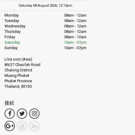
Saturday 08 August 2026, 12:13pm
Monday
08am - 12am
Tuesday
08am - 12am
Wednesday
08am - 12am
Thursday
08am - 12am
Friday
08am - 12am
Saturday
10am - 07pm
Sunday
10am - 07pm
LiVa.com (Asia)
89/27 Chaofah Road
Chalong District
Muang Phuket
Phuket Province
Thailand, 83130
接続