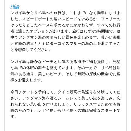
結論
ンガイ島からリペ島への旅行は、これまでになく簡単になりま
した。スピードボートの速いスピードを求めるか、フェリーの
ゆったりとしたペースを求めるかにかかわらず、すべての旅行
者に適したオプションがあります。旅行はわずか2時間強で、途
中でアンダマン海の素晴らしい景色を楽しめます。暖かい海風
と冒険の約束とともにターコイズブルーの海の上を滑走するこ
とを想像してください。
ンガイ島は静かなビーチと活気のある海洋生物を提供し、完璧
な島での休暇の舞台を整えています。その一方で、リペ島は活
気のある通り、美しいビーチ、そして無限の探検の機会でお客
様をお迎えします。
今日チケットを予約して、タイで最高の島巡りを体験してくだ
さい。アンダマン海を渡るシームレスで美しい旅を楽しみ、忘
れられない思い出を作りましょう。リラックスするためでも冒
険のためでも、ンガイ島からリペ島への旅は完璧なスタートで
す。