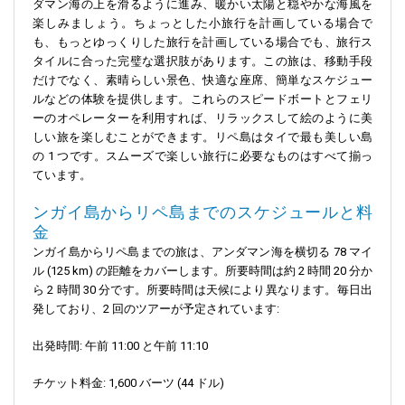
ダマン海の上を滑るように進み、暖かい太陽と穏やかな海風を
楽しみましょう。ちょっとした小旅行を計画している場合で
も、もっとゆっくりした旅行を計画している場合でも、旅行ス
タイルに合った完璧な選択肢があります。この旅は、移動手段
だけでなく、素晴らしい景色、快適な座席、簡単なスケジュー
ルなどの体験を提供します。これらのスピードボートとフェリ
ーのオペレーターを利用すれば、リラックスして絵のように美
しい旅を楽しむことができます。リペ島はタイで最も美しい島
の 1 つです。スムーズで楽しい旅行に必要なものはすべて揃っ
ています。
ンガイ島からリペ島までのスケジュールと料
金
ンガイ島からリペ島までの旅は、アンダマン海を横切る 78 マイ
ル (125 km) の距離をカバーします。所要時間は約 2 時間 20 分か
ら 2 時間 30 分です。所要時間は天候により異なります。毎日出
発しており、2 回のツアーが予定されています:
出発時間: 午前 11:00 と午前 11:10
チケット料金: 1,600 バーツ (44 ドル)