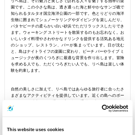
リペ島は、その魅力と美しさで訪れる人々を魅了する熱帯の楽
園です。この小さな島は、透き通った海と鮮やかなサンゴ礁で
知られるタルタオ国立海洋公園の一部です。色とりどりの海洋
生物に囲まれてシュノーケリングやダイビングを楽しんだり、
パタヤビーチの柔らかい白い砂浜でただリラックスしたりでき
ます。ウォーキング ストリートを散策するのもお忘れなく。お
いしいタイ料理やさわやかなドリンクを提供する活気ある地元
のショップ、レストラン、バーが集まっています。日が沈む
と、島はナイトライフの楽園に変わり、ビーチ バーやライブ ミ
ュージックが夜のくつろぎに最適な背景を作り出します。冒険
を求める人でも、ただくつろぎたい人でも、リペ島は楽しい体
験を約束します。
自然の美しさに加えて、リペ島ではあらゆる旅行者に合ったさ
まざまなアクティビティを提供しています。近くの島へのボー
ト ツアーに参加して、隠れた入り江や手付かずのビーチを 1 日
探索したり、釣りツアーに参加して地元の魚を捕まえてみたり
できます。ハイキングがお好きなら、島の展望台に向かい、素
晴らしいパノラマ ビューをお楽しみください。文化に触れたい
方は、地元の小さな村を訪れて、伝統的な生活様式を学び、フ
This website uses cookies
レンドリーな地元の人々と出会いましょう。見るものややるこ