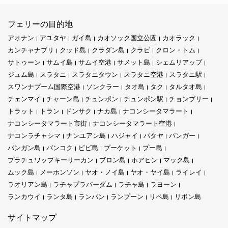
フェリーの目的地
アオナン
アユタヤ
ガイ島
カオソック国立公園
カオラック
カンチャナブリ
クッド島
クラダン島
クラビ
クロン・トム
サトゥーン
サムイ島
サムイ空港
サメット島
シェムリアップ
ジュム島
スラタニ
スラタニタウン
スラタニ空港
スラタニ駅
スワンナプーム国際空港
ソンクラー
タオ島
タク
タルタオ島
チェンマイ
チャーン島
チュンポン
チュンポン駅
チョンブリー
トラット
トラン
ドンサク
ナカ島
ナコンシータマラート
ナコンシータマラート市街
ナコンシータマラート空港
ナコンラチャシマ
ナンユアン島
ハジャイ
パタヤ
パンガー
パンガン島
バンコク
ピピ島
プーケット
プー島
プラチュワップキーリーカン
ブロン島
ホアヒン
マック島
ムック島
メーホンソン
ヤオ・ノイ島
ヤオ・ヤイ島
ライレイ
ラオリアン島
ラチャプラパーダム
ラチャ島
ラヨーン
ランカウイ
ランタ島
ランパン
ランプーン
リペ島
リボン島
サイトマップ