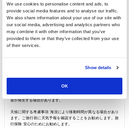
We use cookies to personalise content and ads, to
とがたくさんあり、リペ島でのあらゆる瞬間は発見とリラクゼ
provide social media features and to analyse our traffic.
ーションに満ちています。
We also share information about your use of our site with
チェックイン手順
our social media, advertising and analytics partners who
ご旅行前に予約確認書と身分証明書をご用意ください。スムー
may combine it with other information that you’ve
ズにチェックインできるよう、少なくとも出発時刻の 30 分前に
provided to them or that they’ve collected from your use
桟橋に到着してください。スピード ボートとフェリーの運航会
of their services.
社である Satun Pakbara Speed Boat Club と Bundhaya Speed
Boat は、プロフェッショナルで信頼性の高いサービスを提供
し、快適な旅を保証します。清潔で居心地の良い座席が用意さ
れているので、ゆったりとくつろぎながら乗船を楽しめます。
Show details
フレンドリーなスタッフが、ご質問やご要望にお答えし、旅行
をできるだけ快適でストレスのないものにいたします。
OK
重要な旅行情報
荷物許容量: 通常、乗客 1 人あたり 20 kg。超過荷物には追加料
金が発生する場合があります。
天候に関する考慮事項: 海況により移動時間が異なる場合があり
ます。ご旅行前に天気予報を確認することをお勧めします。旅
行保険: 安心のためにお勧めします。