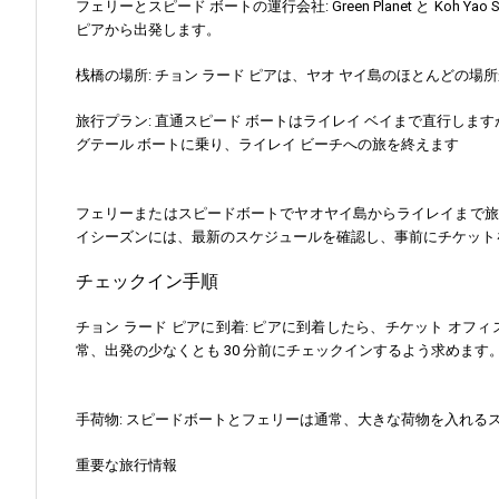
フェリーとスピード ボートの運行会社: Green Planet と Ko
ピアから出発します。
桟橋の場所: チョン ラード ピアは、ヤオ ヤイ島のほとんどの
旅行プラン: 直通スピード ボートはライレイ ベイまで直行しま
グテール ボートに乗り、ライレイ ビーチへの旅を終えます
フェリーまたはスピードボートでヤオヤイ島からライレイまで旅行す
イシーズンには、最新のスケジュールを確認し、事前にチケット
チェックイン手順
チョン ラード ピアに到着: ピアに到着したら、チケット 
常、出発の少なくとも 30 分前にチェックインするよう求めます
手荷物: スピードボートとフェリーは通常、大きな荷物を入れ
重要な旅行情報