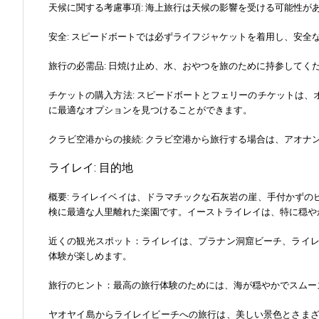
天候に関する考慮事項: 海上旅行は天候の影響を受ける可能性
安全: スピードボートでは必ずライフジャケットを着用し、安全
旅行の必需品: 日焼け止め、水、おやつを旅のために持参してく
チケットの購入方法: スピードボートとフェリーのチケットは
に最適なオプションを見つけることができます。
クラビ空港からの接続: クラビ空港から旅行する場合は、アオ
ライレイ: 目的地
概要: ライレイベイは、ドラマチックな石灰岩の崖、手付かず
検に最適な人里離れた楽園です。イーストライレイは、特に穏や
近くの観光スポット：ライレイは、プラナン洞窟ビーチ、ライ
体験が楽しめます。
旅行のヒント：最高の旅行体験のためには、海が穏やかでスムー
ヤオヤイ島からライレイビーチへの旅行は、美しい景色とさま