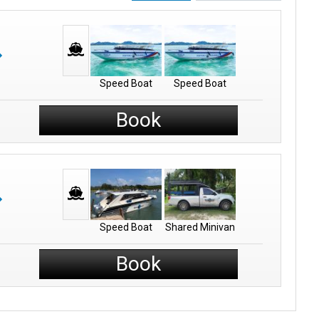
Speed Boat
Speed Boat
Book
Speed Boat
Shared Minivan
Book