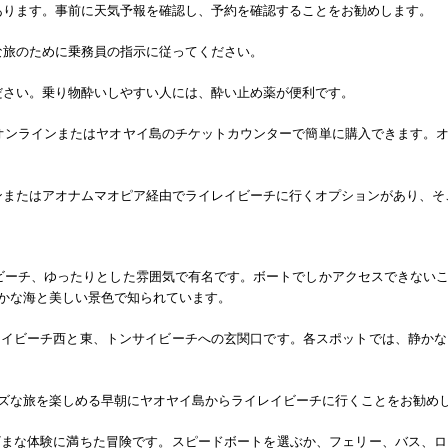
があります。事前に天気予報を確認し、予約を確認することをお勧めします。
な旅のために乗務員の指示に従ってください。
ださい。乗り物酔いしやすい人には、酔い止め薬が便利です。
、オンラインまたはヤオヤイ島のチケットカウンターで簡単に購入できます。
ナンまたはアオナムマオピア経由でライレイビーチに行くオプションがあり、
のビーチ、ゆったりとした雰囲気で有名です。ボートでしかアクセスできない
かな海と美しい景色で知られています。
レイビーチ西と東、トンサイビーチへの玄関口です。各スポットでは、静かな
ズな旅を楽しめる早朝にヤオヤイ島からライレイビーチに行くことをお勧め
ざまな体験に満ちた冒険です。スピードボートを選ぶか、フェリー、バス、ロ