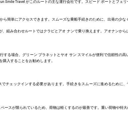
h Yao Sun Smile Travel がこのルートの主な運行会社です。スピード 
場所から簡単にアクセスできます。スムーズな乗船手続きのために、出発の少なく
すが、組み合わせルートではクラビとアオ ナンで乗り換えます。アオナンから
る場合、グリーン プラネットとヤオ サン スマイルが便利で信頼性の高いサ
を購入することをお勧めします。
オフィスでチェックインする必要があります。手続きをスムーズに進めるために
。
るスペースが限られているため、荷物は軽くするのが最善です。重い荷物や特