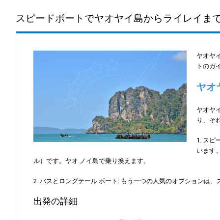
スピードボートでヤオヤイ島からライレイま
ヤオヤ
トのガ
ヤオ
ヤオヤイ
り、そ
1. ス
います。
ル）です。ヤオ ノイ島で乗り換えます。
2. バスとロングテール ボート: もう一つの人気のオプション
出発の詳細