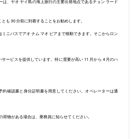
ボートとフェリーは、ヤオ ヤイ島の海上旅行の主要出発地点であるチョン ラード
とも 30 分前に到着することをお勧めします。
はミニバスでアオ ナム マオ ピアまで移動できます。そこからロン
ービスを提供しています。特に需要が高い 11 月から 4 月のハ
、予約確認書と身分証明書を用意してください。オペレーターは通
大の荷物がある場合は、乗務員に知らせてください。