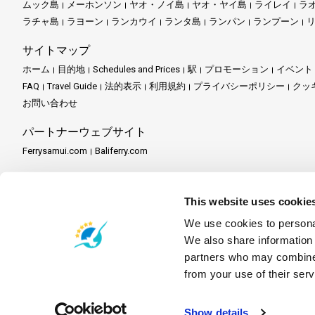
ムック島
メーホンソン
ヤオ・ノイ島
ヤオ・ヤイ島
ライレイ
ラ
ラチャ島
ラヨーン
ランカウイ
ランタ島
ランパン
ランプーン
サイトマップ
ホーム
目的地
Schedules and Prices
駅
プロモーション
イベント
FAQ
Travel Guide
法的表示
利用規約
プライバシーポリシー
クッ
お問い合わせ
パートナーウェブサイト
Ferrysamui.com
Baliferry.com
パートナーサービス
パートナーセンター
パートナーになる
Travel Agent Program
This website uses cookie
We use cookies to personal
We also share information 
partners who may combine i
from your use of their serv
Show details