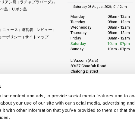
オリアン島
ラチャプラパーダム
Saturday 08 August 2026, 01:12pm
リペ島
リボン島
Monday
08am - 12am
Tuesday
08am - 12am
Wednesday
08am - 12am
ニュース
運営者
レビュー
Thursday
08am - 12am
キーポリシー
サイトマップ
Friday
08am - 12am
Saturday
10am - 07pm
Sunday
10am - 07pm
LiVa.com (Asia)
89/27 Chaofah Road
Chalong District
Muang Phuket
Phuket Province
s
Thailand, 83130
ise content and ads, to provide social media features and to anal
about your use of our site with our social media, advertising and
t with other information that you’ve provided to them or that the
ices.