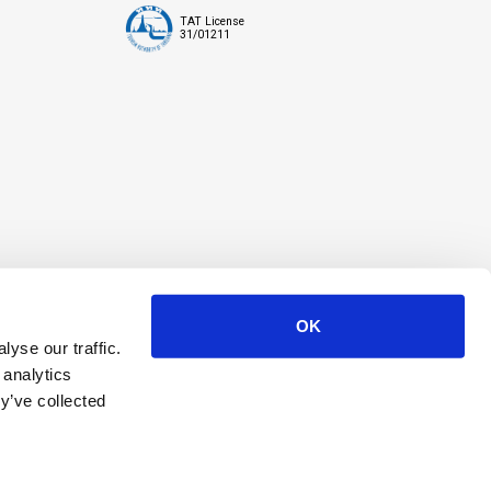
TAT License
31/01211
OK
yse our traffic.
 analytics
y’ve collected