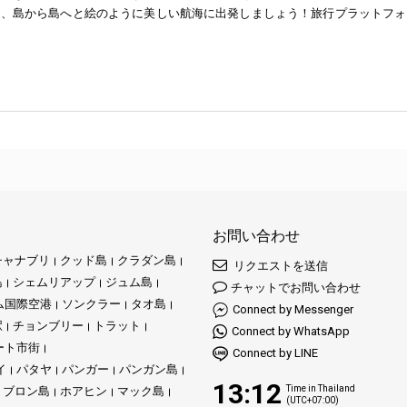
て、島から島へと絵のように美しい航海に出発しましょう！旅行プラットフォ
お問い合わせ
チャナブリ
クッド島
クラダン島
リクエストを送信
島
シェムリアップ
ジュム島
チャットでお問い合わせ
ム国際空港
ソンクラー
タオ島
Connect by Messenger
駅
チョンブリー
トラット
Connect by WhatsApp
ート市街
Connect by LINE
イ
パタヤ
パンガー
パンガン島
13:12
Time in Thailand
ブロン島
ホアヒン
マック島
(UTC+07:00)