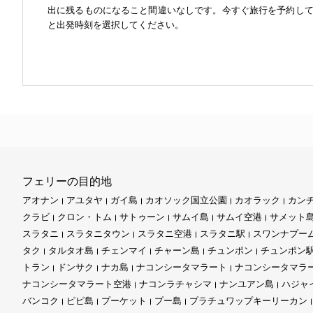
出に残るものになること間違いなしです。今すぐ旅行を予約し
と出発時刻を選択してください。
フェリーの目的地
アオナン
アユタヤ
ガイ島
カオソック国立公園
カオラック
カン
クラビ
クロン・トム
サトゥーン
サムイ島
サムイ空港
サメット
スラタニ
スラタニタウン
スラタニ空港
スラタニ駅
スワンナプー
タク
タルタオ島
チェンマイ
チャーン島
チュンポン
チュンポン
トラン
ドンサク
ナカ島
ナコンシータマラート
ナコンシータマラ
ナコンシータマラート空港
ナコンラチャシマ
ナンユアン島
ハジャ
バンコク
ピピ島
プーケット
プー島
プラチュワップキーリーカン