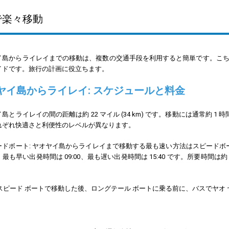
で楽々移動
イ島からライレイまでの移動は、複数の交通手段を利用すると簡単です。こ
イドです。旅行の計画に役立ちます。
ヤイ島からライレイ: スケジュールと料金
島とライレイの間の距離は約 22 マイル (34 km) です。移動には通常約 1
れぞれ快適さと利便性のレベルが異なります。
ピードボート: ヤオヤイ島からライレイまで移動する最も速い方法はスピードボート
最も早い出発時間は 09:00、最も遅い出発時間は 15:40 です。所要時間は約 
は、スピード ボートで移動した後、ロングテール ボートに乗る前に、バスでヤ