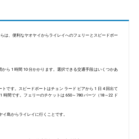
ちらは、便利なヤオヤイからライレイへのフェリーとスピードボー
 時間から 1 時間 10 分かかります。選択できる交通手段はいくつかあ
です。スピードボートはチョン ラード ピアから 1 日 4 回出て
1 時間です。フェリーのチケットは 650～780 バーツ（18～22 ド
オ ヤイ島からライレイに行くことです。