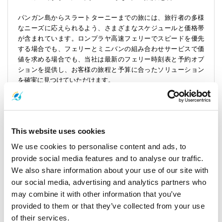
パンガン島からスラートターニーまでの旅には、旅行者の多様
なニーズに応えられるよう、さまざまなスケジュールと価格帯
が含まれています。ロンプラヤ高速フェリーでスピードを優先
する場合でも、フェリーとミニバンの組み合わせサービスで価
値を求める場合でも、当社は最新のフェリー時刻表と予約オプ
ションを提供し、お客様の旅程と予算に合ったソリューション
を確実に見つけていただけます。
重要な港と桟橋: 海のランドマーク
トンサラ桟橋: スラートターニーへの旅が始まるパンガン島の出
発点です。
This website uses cookies
ドンサック桟橋: チェーンの重要なリンクであり、スラートター
We use cookies to personalise content and ads, to
ニーへのフェリーサービスの本土接続として機能します。
provide social media features and to analyse our traffic.
We also share information about your use of our site with
フェリー桟橋: 時間厳守とサービスで知られるロンプラヤのよう
our social media, advertising and analytics partners who
な評判の高いフェリー会社が運航する、海の旅の出発点です。
may combine it with other information that you’ve
タイ湾を巡る: 他に類を見ない航海
provided to them or that they’ve collected from your use
パンガン島からスラートターニー駅までのルートは単なる乗り
of their services.