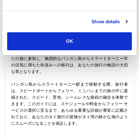
換えではありません。タイ湾の中心部を通る通路であり、パン
ガン島のにぎやかなフルムーン パーティーからサムイ島やタオ
島の静かなビーチまで、この地域の魅惑的な美しさを垣間見る
ことができます。
Show details
旅の締めくくり：スラートターニーとその先へ
スラートターニー駅でミニバンから降りると、船旅の思い出が
OK
いつまでも残り、タイの豊かな旅行体験の証です。素早いロン
プラヤ船から丈夫なカーフェリーまで、各フェリー会社があな
たの旅に参加し、魅惑的なパンガン島からスラートターニー市
の活気に満ちた街並みへの移行は、あなたの旅行の物語の大切
な章となります。
パンガン島からスラートターニー駅まで移動する際、旅行者
は、スピードボートからフェリー、ミニバンまでの旅の中に凝
縮された、スピード、景色、シームレスな接続の融合を体験で
きます。このガイドには、スケジュールや料金からフェリー サ
ービスの選択に至るまで、あらゆる重要な詳細が豊富に記載さ
れており、あなたのタイ旅行の冒険がタイ湾の静かな海のよう
にスムーズになることを保証します。