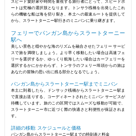
スピード愛好家や時間を重視する旅行者にとって、スピードボ
ートは究極の選択肢となります。トンサラ桟橋を出発したこれ
らの機敏な船は海を切り裂き、本土への最速ルートを提供して
から、スラートターニー駅行きのミニバンに乗り継ぎます。
フェリーでパンガン島からスラートターニー
駅へ
美しい景色と穏やかな海のリズムを融合させたフェリー サービ
スで旅を満喫しましょう。より早く移動したい場合は高速フェ
リーを選択するか、ゆっくり航海したい場合はカーフェリーを
選択するかにかかわらず、トンサラのフェリー埠頭からの旅は
あなたの冒険の思い出に残る部分となるでしょう。
パンガン島からスラートターニー駅までミニバン
本土に到着したら、ドンサック桟橋からスラートターニー駅ま
で直接お送りする、コーディネートされたミニバン サービスが
待機しています。旅のこの区間ではスムーズな移動が可能で、
スラートターニー市に近づく際の快適さと利便性が保証されま
す。
詳細の移動: スケジュールと価格
パンガン島からスラートターニー駅までの時刻表と料金