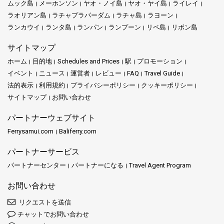
ムック島
メーホンソン
ヤオ・ノイ島
ヤオ・ヤイ島
ライレイ
ラオリアン島
ラチャプラパーダム
ラチャ島
ラヨーン
ランカウイ
ランタ島
ランパン
ランプーン
リペ島
リボン島
サイトマップ
ホーム
目的地
Schedules and Prices
駅
プロモーション
イベント
ニュース
運営者
レビュー
FAQ
Travel Guide
法的表示
利用規約
プライバシーポリシー
クッキーポリシー
サイトマップ
お問い合わせ
パートナーウェブサイト
Ferrysamui.com
Baliferry.com
パートナーサービス
パートナーセンター
パートナーになる
Travel Agent Program
お問い合わせ
リクエストを送信
チャットでお問い合わせ