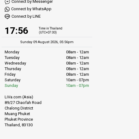
Connect by Messenger
Connect by WhatsApp
Connect by LINE
17:56
Time in Thailand
(UTC+07:00)
Sunday 09 August 2026, 05:56pm
Monday
08am - 12am
Tuesday
08am - 12am
Wednesday
08am - 12am
Thursday
08am - 12am
Friday
08am - 12am
Saturday
10am - 07pm
Sunday
10am - 07pm
LiVa.com (Asia)
89/27 Chaofah Road
Chalong District
Muang Phuket
Phuket Province
Thailand, 83130