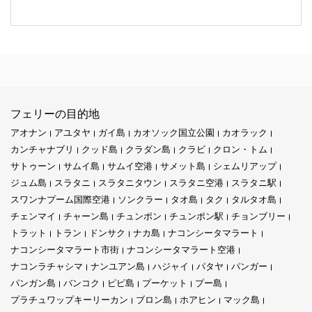
フェリーの目的地
アオナン
アユタヤ
ガイ島
カオソック国立公園
カオラック
カンチャナブリ
クッド島
クラダン島
クラビ
クロン・トム
サトゥーン
サムイ島
サムイ空港
サメット島
シェムリアップ
ジュム島
スラタニ
スラタニタウン
スラタニ空港
スラタニ駅
スワンナプーム国際空港
ソンクラー
タオ島
タク
タルタオ島
チェンマイ
チャーン島
チュンポン
チュンポン駅
チョンブリー
トラット
トラン
ドンサク
ナカ島
ナコンシータマラート
ナコンシータマラート市街
ナコンシータマラート空港
ナコンラチャシマ
ナンユアン島
ハジャイ
パタヤ
パンガー
パンガン島
バンコク
ピピ島
プーケット
プー島
プラチュワップキーリーカン
ブロン島
ホアヒン
マック島