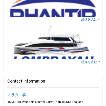
の優れた手段です。
ロムラッキリン高速フェリーは、効率性と安全性を追求した高速
ボートの艦隊を運航しています。これらのフェリーは広々として
続きを読む
おり、長距離航路でもスムーズな乗り心地を提供します。島々を
素早くスリリングに移動できる方法です。また、運航会社は共有
ミニバンやバスのサービスも提供しています。
ファンティップトラベル - 島の冒険があなたを待って
います
提供される航路
ファンティップトラベルと共に素晴らしい旅に出かけましょう。
シームレスなフェリー体験の信頼できるパートナーです。高く評
続きを読む
価されているフェリー運航会社として、ファンティップトラベル
この運航会社は、コ・タオ、コ・パンガン、コ・サムイ、スラー
は魅力的な目的地へあなたをつなげ、旅行の夢を現実にします。
トターニーなどの人気観光地を結ぶ複数の航路を提供していま
す。旅行者は、迅速かつ便利なサービスを利用して目的地に簡単
Contact Information
ファンティップトラベルは、フェリー旅行を簡単で信頼できるも
に到達することができます。フェリーのチケット予約は
楽園へ出航：Lomprayahで高速アドベンチャー！
のにします。私たちは旅行ニーズに応える優れたフェリーサービ
Phuketferry.comを通じて簡単に行え、オフィスに直接行くよりも
スを提供します。多くの異なる場所に行き、あなたが満足するこ
便利です。
スラタニ駅
とを保証します。私たちとの旅は驚くべきもので特別なものにな
Lomprayahと共に究極のアイランドホッピング体験へようこそ。
るでしょう。
この高速フェリーオペレーターは、
タオ島
、
パンガン島
、
サムイ
463J+P58, Phunphin District, Surat Thani 84130, Thailand.