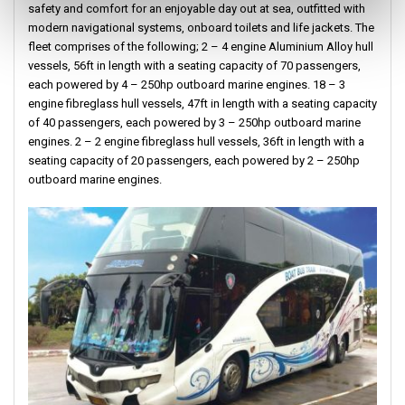
safety and comfort for an enjoyable day out at sea, outfitted with
modern navigational systems, onboard toilets and life jackets. The
fleet comprises of the following; 2 – 4 engine Aluminium Alloy hull
vessels, 56ft in length with a seating capacity of 70 passengers,
each powered by 4 – 250hp outboard marine engines. 18 – 3
engine fibreglass hull vessels, 47ft in length with a seating capacity
of 40 passengers, each powered by 3 – 250hp outboard marine
engines. 2 – 2 engine fibreglass hull vessels, 36ft in length with a
seating capacity of 20 passengers, each powered by 2 – 250hp
outboard marine engines.