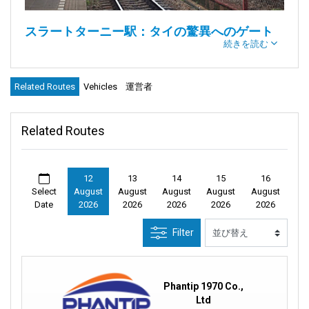
スラートターニー駅：タイの驚異へのゲート
続きを読む
ウェイ
導入：
Related Routes
Vehicles
運営者
親切な人々の街、スラートターニーからわずか15キロメートル
離れた場所に、スラートターニー駅があります。この象徴的な
Related Routes
駅は、スラートターニー県への主要な玄関口です。ここから、
数え切れないほどの旅行者がコ・サムイ、コ・タオ、コ・パン
ガン、ナコーンシータマラート、そして緑豊かなカオソック国
立公園への旅を始めます。
12
13
14
15
16
Select
August
August
August
August
August
Date
2026
2026
2026
2026
2026
さらに深く掘り下げていく中で、主要なルートをたどり、駅の
設備についてご紹介します。バンコク行きの夜行列車までの時
Filter
間が迫る中、ぜひ試してほしい料理の宝石をハイライトしま
す。
Phantip 1970 Co.,
説明：
Ltd