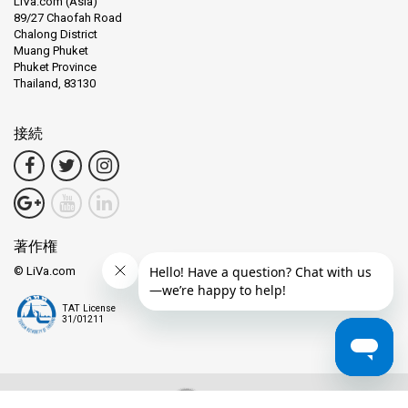
Lomprayahを選ぶことは、志を同じくする旅行者の活気あるコミ
LiVa.com (Asia)
89/27 Chaofah Road
ュニティに参加することを意味します。私たちは単なるフェリー
Chalong District
運営者ではありません – 忘れられない思い出を作るパートナーで
Muang Phuket
す。旅行のヒントや最高のシュノーケリングスポットについての
Phuket Province
推奨事項を探している場合でも、私たちのクルーはあなたをサポ
Thailand, 83130
ートします。経験を共有し、ストーリーを交換し、絵のように美
しい湾の水を旅しながら他の冒険者とつながりましょう。
接続
信頼され、愛される
Lomprayahへの愛は、世界中の旅行者の心に見られます。卓越し
著作権
たサービスと忘れられない体験を提供するという私たちのコミッ
トメントは、冒険者の信頼と称賛を得ています。ウェブサイトで
© LiVa.com
レビューをご覧いただき、Lomprayahの魔法を体験した人々から
直接お話を聞いてください。
TAT License
31/01211
高速での楽しみの準備はできていますか？