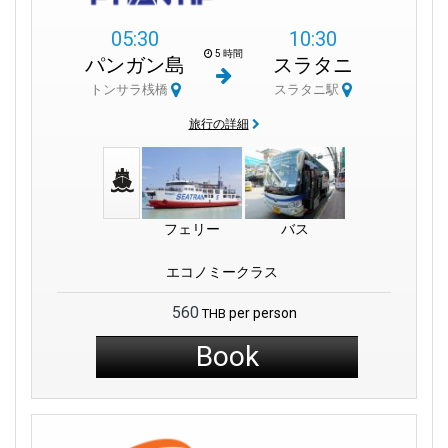
スラートターニー駅は、サザンラインの主要なマーカーであ
05:30
10:30
り、タイ国鉄によって管理されています。1915年に遡る起源の
5 時間
物語を持ち、かつて「フンピン駅」と呼ばれていました。第二
パンガン島
スラタニ
次世界大戦中、この駅は日本軍の要塞として使用され、その痕
トンサラ桟橋
スラタニ駅
跡が残っています。しかし、1954年までにタピ川沿いのこの宝
石は再建され、現在ではタイ南部の重要な交通拠点として機能
旅行の詳細
しています。
この駅から、タイの宝物が誘っています。
コ・ピピ
は、アンダ
マン海岸の宝石であり、そのクリスタルクリアな水と日差しを
浴びた崖で訪問者を魅了します。クラビのビーチは楽園の物語
フェリー
バス
に匹敵します。
エコノミークラス
コ・ランタ
は、その穏やかなオーラの中で、
プーケット
の活気
あるビーチとは対照的です。コ・サムイと
コ・パンガン
はタイ
560
per person
THB
湾の誇りであり、ビーチパーティーと静かな水を同等に提供し
Book
ています。緑の魅力に惹かれる人々には、広大な緑地を誇るカ
オソック国立公園が静かな避難所を提供します。
スラートターニー鉄道駅では、快適さと利便性が融合していま
す。12Go Asiaシステムによって運営される3つの専用チケット