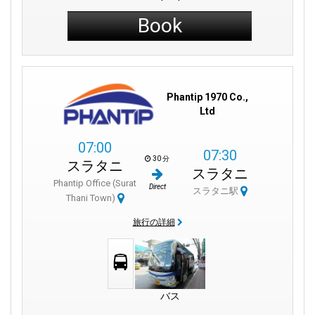
駅近くのナイトマーケットは料理の天国です。
Book
スラートターニー市柱神社は近くの象徴的なランドマークで
す。
バンコクからスラートターニーへの列車旅は、タイの田舎の景
色を楽しむことができます。
Phantip 1970 Co.,
Ltd
07:00
07:30
30 分
スラタニ
スラタニ
Phantip Office (Surat
Direct
スラタニ駅
Thani Town)
旅行の詳細
バス