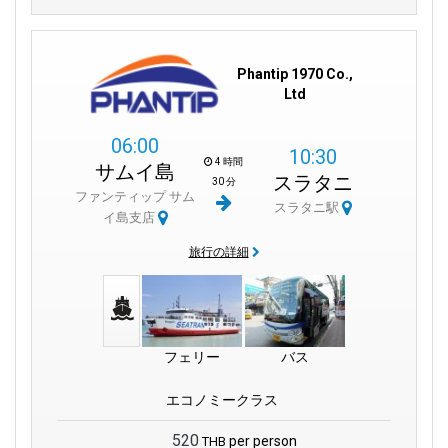
スラートターニー駅は単なる鉄道停留所以上のものであり、深
い歴史的意義を持っています。ゲートウェイとして機能し、旅
Phantip 1970 Co.,
行者をタイの大切な宝石のいくつか、アンダマン海の輝く海岸
Ltd
や魅力的なタイ湾に繋ぎます。カオソック国立公園の静けさを
受け入れたい場合や、サムイとコ・パンガンの砂浜でくつろぎ
たい場合、あなたの旅はここから始まります。
06:00
10:30
4 時間
サムイ島
スラタニ
さらに遠くを探索したい人々には、南からハットヤイのような
30 分
ファンティップ サム
目的地が呼びかけています。スラートターニー駅のスラートタ
スラタニ駅
イ島支店
ーニー市柱神社のようなランドマークへの近接性により、旅行
者は主な旅に出発する前にタイの驚異が何を含んでいるかを垣
旅行の詳細
間見ることができます。
知っておくべきこと：
フェリー
バス
その歴史的名称は「フンピン駅」でした。
エコノミークラス
駅は第二次世界大戦中に重要な役割を果たしました。
520
per person
THB