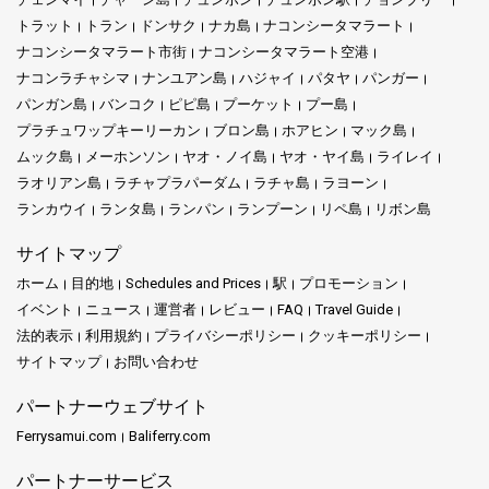
は、遅れることなくサムイ島のすべての魅力を体験できるように
コ・タオ
の静かなビーチから
コ・パンガン
の活気あるパーティー
コサムイの冒険：
壮大なビーチと活気ある文化が待つ
コサムイ
へ
します。有名なビッグブッダ寺院を訪れ、美味しい地元料理を楽
トラット
トラン
ドンサク
ナカ島
ナコンシータマラート
シーンまで。このルートは、タイの美しい島々で冒険やリラクゼ
の旅に出発しましょう。
しみ、チャウエンビーチの活気あるエネルギーを満喫してくださ
ーションを求める人々に最適です。
ナコンシータマラート市街
ナコンシータマラート空港
い。この島は、探検を待つ素晴らしい体験のタペストリーです。
ナコンラチャシマ
ナンユアン島
ハジャイ
パタヤ
パンガー
コパンガンの逃避：
静かな美しさと活気ある雰囲気に包まれた
コ
別のルートでは、穏やかなコ・タオと活気に満ちた豪華な
コ・サ
パンガン島
バンコク
ピピ島
プーケット
プー島
パンガン
を体験してください。
ムイ
を結びます。リラックスした魅力と活気あるアトラクション
プラチュワップキーリーカン
ブロン島
ホアヒン
マック島
簡単にアイランドホッピング
を組み合わせて体験したい旅行者に理想的な選択です。
ムック島
メーホンソン
ヤオ・ノイ島
ヤオ・ヤイ島
ライレイ
コタオの探索：
澄んだ海と魅力的な海洋生物を堪能できる
コタオ
をご覧ください。
ラオリアン島
ラチャプラパーダム
ラチャ島
ラヨーン
本土に向かう旅行者は、コ・タオからスラートターニーを結ぶ別
一つの島に留まらず、すべてを探検してみませんか？Lomprayah
のルートを利用できます。そこから、タイの他の地域を簡単に探
ランカウイ
ランタ島
ランパン
ランプーン
リペ島
リボン島
の広範なルートネットワークを活用すれば、アイランドホッピン
索できる追加の交通手段が提供されています。
ファンティップトラベルは、発見の旅にあなたを招待します。各
グはエキサイティングな冒険になります。タオ島の海中の驚異か
サイトマップ
航海は貴重な思い出を作る機会です。安全で高品質、そして笑顔
ら、パンガン島の緑豊かな風景、そしてサムイ島の活気あふれる
ロムラッキリン高速フェリーは、タイの美しい島々を簡単かつ快
ホーム
目的地
Schedules and Prices
駅
プロモーション
を絶やさないフェリー旅をお約束します。ファンティップトラベ
エネルギーへと簡単に移動できます。この相互に繋がった楽園は
適に探索するのを手助けする信頼できる運航会社です。信頼性の
イベント
ニュース
運営者
レビュー
FAQ
Travel Guide
ルを頼りにして、素晴らしい冒険のパートナーとなってくださ
あなたの手の届くところにあり、理想的なアイランドホッピング
高いスケジュール、最新の船舶、Phuketferry.comのような便利な
法的表示
利用規約
プライバシーポリシー
クッキーポリシー
い。
の旅程を作成できます。
予約オプションにより、この運航会社はすべての旅をスムーズで
サイトマップ
お問い合わせ
楽しいものにします。リラクゼーションでも冒険でも、ロムラッ
キリン高速フェリーは次の旅のための優れた選択肢です。
パートナーウェブサイト
電子チケットで簡単予約
Ferrysamui.com
Baliferry.com
島への旅の計画は、海の風のように簡単であるべきだと信じてい
パートナーサービス