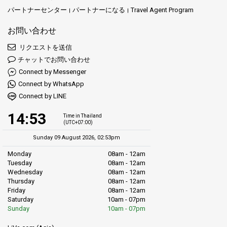
ます。Lomprayahは、フェリーチケットの予約をスムーズな体験
パートナーセンター
パートナーになる
Travel Agent Program
にします。使いやすいウェブサイトとモバイルアプリを利用すれ
ば、数分で旅を計画できます。紙のチケットにさようなら – 私た
お問い合わせ
ちの便利な電子チケットシステムで、必要なものはすべて手の中
リクエストを送信
にあります。席を確保して、一生に一度の冒険の準備をしましょ
う。
チャットでお問い合わせ
Connect by Messenger
Connect by WhatsApp
安全が第一、いつでも
Connect by LINE
14:53
Time in Thailand
Lomprayahでは、あなたの安全が最優先事項です。高速アドベン
(UTC+07:00)
チャーに出かける際、経験豊富なクルーと近代的な船が安全で快
Sunday 09 August 2026, 02:53pm
適な旅を確保するために装備されていることを知って安心してく
ださい。リラックスして、残りのことは私たちに任せ、タイ湾の
Monday
08am - 12am
Tuesday
08am - 12am
隠れた宝を探索する楽しさを満喫してください。
Wednesday
08am - 12am
Thursday
08am - 12am
Friday
08am - 12am
探検家コミュニティに参加
Saturday
10am - 07pm
Sunday
10am - 07pm