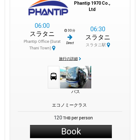
カウンターが、旅行者が次の冒険に出発する準備を整えます。
Phantip 1970 Co.,
英語を話すスタッフ、広々とした屋内外の座席、そして豊富な
Ltd
フードスタンドが、すべての旅行者の快適さを保証します。
06:00
06:30
もしもっとしっかりとした食事を望むなら、BAAN RIM NAM
30 分
スラタニ
RIVERSIDEは徒歩15分の場所にあります。タピ川を見下ろし、バ
スラタニ
ンコクからスラートターニー行きの列車を待つのに最適な場所
Phantip Office (Surat
Direct
スラタニ駅
です。グルメの旅への招待であるタカム市場はすぐそこです。
Thani Town)
そして、現代的な便利さを求める人々のために、セブンイレブ
旅行の詳細
ンとファミリーマート、さらにATMも用意されています。
スラートターニーから旅行する際、あなたは「親切な人々の
街」として知られる賑やかな都市を離れるだけではありませ
ん。あなたは可能性の世界を提供する旅に出発しています。カ
バス
オソック国立公園の緑豊かな風景からコ・サムイとコ・パンガ
ンの活気あるビーチシーンまで、この重要な地点から始まるル
エコノミークラス
ートは多様でありながら魅力的です。列車やバスが出発するた
びに、旅行者はタイの豊かな織物の新しい一面を発見し、生涯
120
per person
THB
にわたる思い出を作ります。
Book
結論：