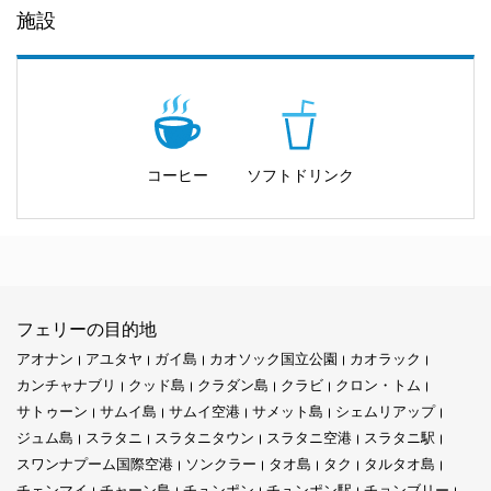
す。
るのが簡単になります。美しいサンゴ礁を探検し、優雅な海亀に
施設
出会い、海中の驚異の世界に浸ってください。
主な特徴：
主な特徴
パンガン島
でリラックス：自然の隠れ家
信頼性の高い接続：
私たちのフェリーサービスは、さまざまな目
信頼性
: この運航会社は、時間厳守のサービスと信頼性の高いスケ
的地間の信頼性の高いリンクを作成し、スムーズで効率的な旅行
ジュールで知られており、旅行者が計画を立てやすくしていま
リラクゼーションと自然の美しさを求めているなら、パンガン島
コーヒー
ソフトドリンク
体験を保証します。
す。
があなたを歓迎します。この楽園の島は、緑豊かな風景、静かな
ビーチ、そして心を癒す穏やかな雰囲気を提供します。島に上陸
快適さと安全性：
ファンティップトラベルはあなたの幸福を最優
快適性と安全性
: 乗客は快適な座席、空調付きのスペース、すべて
すると、世界の悩みが消えていくのを感じるでしょう。牧歌的な
先に考え、快適で安全な旅を提供します。
の船舶に搭載された最新の安全機能を楽しむことができます。
ビーチで太陽を楽しむか、熱帯雨林の静かなハイキングに出かけ
るか、パンガン島は日常を忘れる逃避を約束します。
多様な目的地：
よく接続されたフェリールートを通じて、さまざ
顧客志向のサービス
: この運航会社は、簡単なチケット予約、明確
まな魅力的な目的地を探索してください。
なスケジュール、親切なスタッフを提供することで顧客満足を優
フェリーの目的地
先しています。
サムイ島
を体験：トロピカルジェム
アオナン
アユタヤ
ガイ島
カオソック国立公園
カオラック
顧客重視：
あなたは私たちの最優先事項であり、素晴らしい体験
カンチャナブリ
クッド島
クラダン島
クラビ
クロン・トム
を作り出すために努力します。
サトゥーン
サムイ島
サムイ空港
サメット島
シェムリアップ
サムイ島に向かう航海中、このトロピカルジェムに驚かされる準
概要: 提供される一部の目的地
ジュム島
スラタニ
スラタニタウン
スラタニ空港
スラタニ駅
備をしてください。美しいビーチから活気ある市場、文化的な驚
一目でわかる：提供する目的地のいくつか
スワンナプーム国際空港
ソンクラー
タオ島
タク
タルタオ島
きまで、サムイ島にはすべての人に何かがあります。Lomprayah
チェンマイ
チャーン島
チュンポン
チュンポン駅
チョンブリー