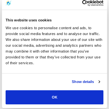
This website uses cookies
We use cookies to personalise content and ads, to
provide social media features and to analyse our traffic.
Shared Minivan
We also share information about your use of our site with
our social media, advertising and analytics partners who
may combine it with other information that you’ve
provided to them or that they’ve collected from your use
of their services.
Show details
OK
The fleet consist of 22 modern high speed boats built for your