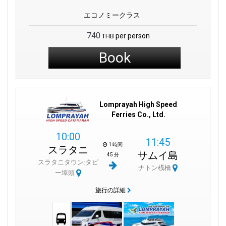
エコノミークラス
740
per person
THB
Book
Lomprayah High Speed
Ferries Co., Ltd.
10:00
11:45
1 時間
スラタニ
サムイ島
45 分
スラタニタウン:タピ
ナトン桟橋
ー埠頭
旅行の詳細