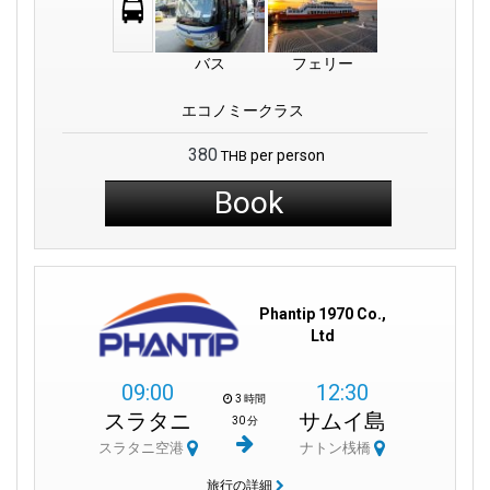
バス
フェリー
エコノミークラス
380
per person
THB
Book
Phantip 1970 Co.,
Ltd
09:00
12:30
3 時間
スラタニ
サムイ島
30 分
スラタニ空港
ナトン桟橋
旅行の詳細