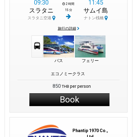
09:30
11:45
2 時間
スラタニ
サムイ島
15 分
スラタニ空港
ナトン桟橋
旅行の詳細
バス
フェリー
エコノミークラス
850
per person
THB
Book
Phantip 1970 Co.,
Ltd