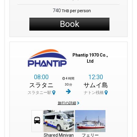
740
per person
THB
Book
Phantip 1970 Co.,
Ltd
08:00
12:30
4 時間
スラタニ
サムイ島
30 分
スラタニー駅
ナトン桟橋
旅行の詳細
Shared Minivan
フェリー