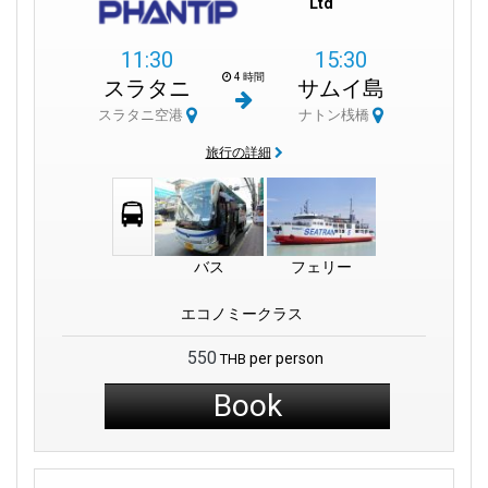
Ltd
11:30
15:30
4 時間
スラタニ
サムイ島
スラタニ空港
ナトン桟橋
旅行の詳細
バス
フェリー
エコノミークラス
550
per person
THB
Book