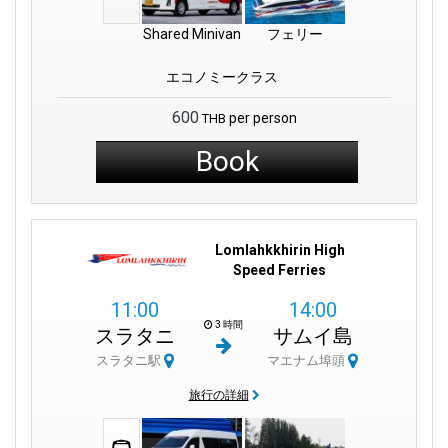
Shared Minivan
フェリー
エコノミークラス
600
per person
THB
Book
Lomlahkkhirin High
Speed Ferries
11:00
14:00
3 時間
スラタニ
サムイ島
スラタニ駅
マエナム埠頭
旅行の詳細