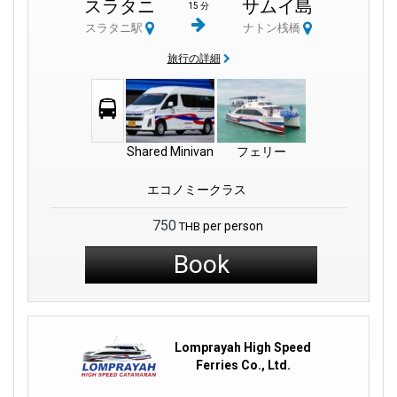
スラタニ
サムイ島
15 分
スラタニ駅
ナトン桟橋
旅行の詳細
Shared Minivan
フェリー
エコノミークラス
750
per person
THB
Book
Lomprayah High Speed
Ferries Co., Ltd.