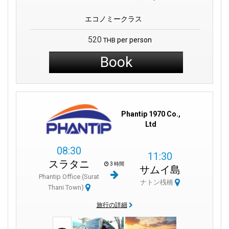
エコノミークラス
520
per person
THB
Book
Phantip 1970 Co.,
Ltd
08:30
11:30
スラタニ
3 時間
サムイ島
Phantip Office (Surat
ナトン桟橋
Thani Town)
旅行の詳細