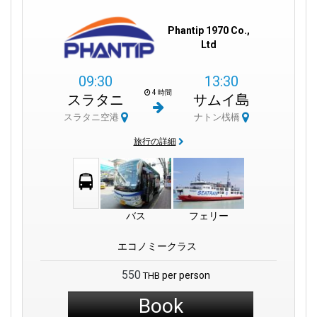
Phantip 1970 Co.,
Ltd
09:30
13:30
4 時間
スラタニ
サムイ島
スラタニ空港
ナトン桟橋
旅行の詳細
バス
フェリー
エコノミークラス
550
per person
THB
Book