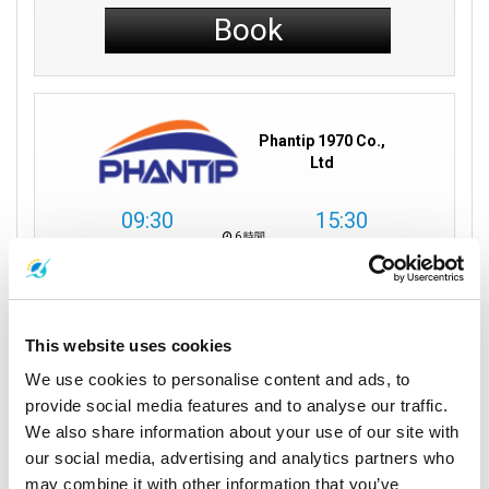
Book
Phantip 1970 Co.,
Ltd
09:30
15:30
6 時間
スラタニ
サムイ島
観光客待機エリア
ナトン桟橋
旅行の詳細
This website uses cookies
We use cookies to personalise content and ads, to
provide social media features and to analyse our traffic.
Shared Minivan
バス
We also share information about your use of our site with
our social media, advertising and analytics partners who
エコノミークラス
may combine it with other information that you’ve