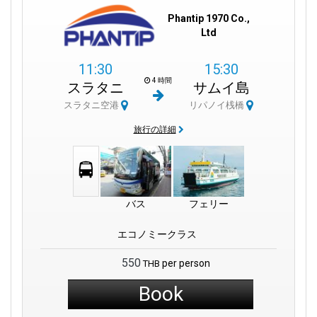
Phantip 1970 Co.,
Ltd
11:30
15:30
4 時間
スラタニ
サムイ島
スラタニ空港
リパノイ桟橋
旅行の詳細
バス
フェリー
エコノミークラス
550
per person
THB
Book