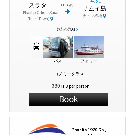
14:30
スラタニ
3 時間
サムイ島
Phantip Office (Surat
ナトン桟橋
Thani Town)
旅行の詳細
バス
フェリー
エコノミークラス
380
per person
THB
Book
Phantip 1970 Co.,