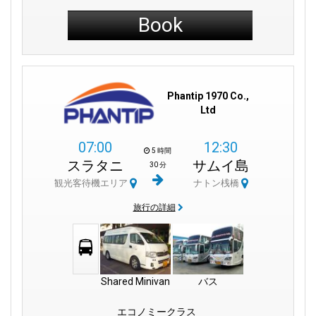
Book
Phantip 1970 Co.,
Ltd
07:00
12:30
5 時間
スラタニ
サムイ島
30 分
観光客待機エリア
ナトン桟橋
旅行の詳細
Shared Minivan
バス
エコノミークラス