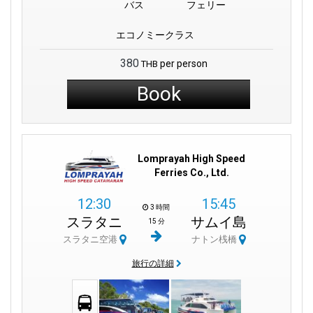
バス
フェリー
エコノミークラス
380
per person
THB
Book
Lomprayah High Speed
Ferries Co., Ltd.
12:30
15:45
3 時間
スラタニ
サムイ島
15 分
スラタニ空港
ナトン桟橋
旅行の詳細