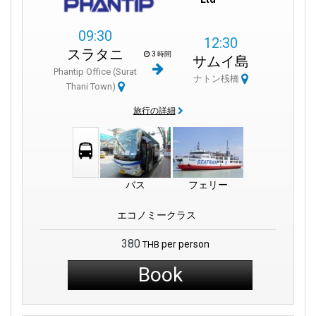
09:30
12:30
スラタニ
3 時間
サムイ島
Phantip Office (Surat
ナトン桟橋
Thani Town)
旅行の詳細
バス
フェリー
エコノミークラス
380
per person
THB
Book