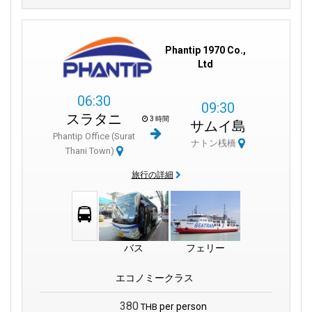
Phantip 1970 Co.,
Ltd
06:30
09:30
スラタニ
3 時間
サムイ島
Phantip Office (Surat
ナトン桟橋
Thani Town)
旅行の詳細
バス
フェリー
エコノミークラス
380
per person
THB