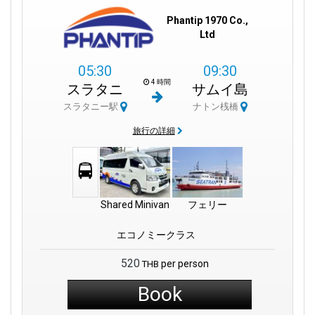
Phantip 1970 Co.,
Ltd
05:30
09:30
4 時間
スラタニ
サムイ島
スラタニー駅
ナトン桟橋
旅行の詳細
Shared Minivan
フェリー
エコノミークラス
520
per person
THB
Book