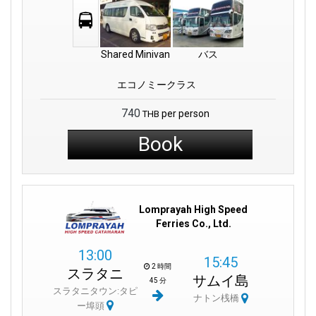
Shared Minivan
バス
エコノミークラス
740
per person
THB
Book
Lomprayah High Speed
Ferries Co., Ltd.
13:00
15:45
2 時間
スラタニ
サムイ島
45 分
スラタニタウン:タピ
ナトン桟橋
ー埠頭