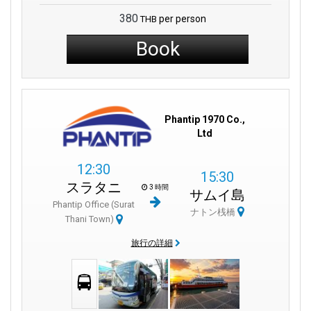
380
per person
THB
Book
Phantip 1970 Co.,
Ltd
12:30
15:30
スラタニ
3 時間
サムイ島
Phantip Office (Surat
ナトン桟橋
Thani Town)
旅行の詳細