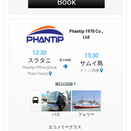
Book
Phantip 1970 Co.,
Ltd
12:30
15:30
スラタニ
3 時間
サムイ島
Phantip Office (Surat
ナトン桟橋
Thani Town)
旅行の詳細
バス
フェリー
エコノミークラス