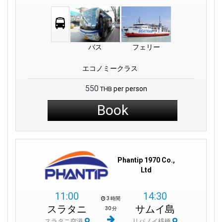
バス
フェリー
エコノミークラス
550
per person
THB
Book
Phantip 1970 Co.,
Ltd
11:00
14:30
3 時間
スラタニ
サムイ島
30 分
スラタニ空港
リパノイ桟橋