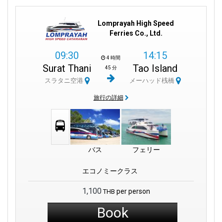
Lomprayah High Speed
Ferries Co., Ltd.
09:30
14:15
4 時間
Surat Thani
Tao Island
45 分
スラタニ空港
メーハッド桟橋
旅行の詳細
バス
フェリー
エコノミークラス
1,100
per person
THB
Book