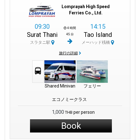
Lomprayah High Speed
Ferries Co., Ltd.
09:30
14:15
4 時間
Surat Thani
Tao Island
45 分
スラタニ駅
メーハッド桟橋
旅行の詳細
Shared Minivan
フェリー
エコノミークラス
1,000
per person
THB
Book