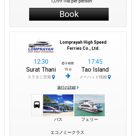
1,099
per person
THB
Book
Lomprayah High Speed
Ferries Co., Ltd.
12:30
17:45
5 時間
Surat Thani
Tao Island
15 分
スラタニ空港
メーハッド桟橋
旅行の詳細
バス
フェリー
エコノミークラス