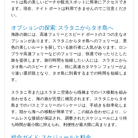
ートは島の美しいビーチや観光スポットに簡単にアクセスでき
ます。現在、ナイト ボートは利用できませんのでご注意くださ
い。
オプションの探索: スラタニからタオ島へ
海路の旅には、高速フェリーとスピード ボートの 2 つの主なオ
プションがあります。スラタニからタオ島へのフェリーは、景
色の美しいルートを探している旅行者に人気があります。ロン
プラヤ高速フェリーなどのフェリーは、快適でゆったりとした
旅を提供します。旅行時間を短縮したい人には、スラタニから
タオ島へのスピード ボート、特に高速カタマラン フェリーがよ
り速い選択肢となり、タオ島に到着するまでの時間を短縮しま
す。
スラタニ市またはスラタ​​ニ空港から桟橋までのバス移動を組み
合わせると、海の旅が完璧に補完されます。スラタニからタオ
島までのバスとフェリーのパッケージは、手続きを効率化しま
す。陸から海への移動が簡単です。この組み合わせにより、シ
ームレスな接続が保証され、調整されたスケジュールにより待
ち時間が最小限に抑えられ、利便性が最大限に高まります。
総合ガイド: スケジュールと料金