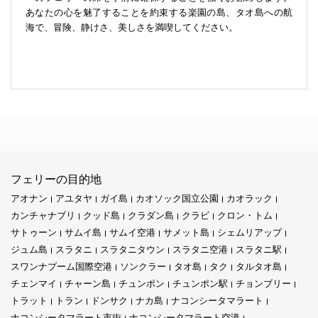
あなたの心を魅了することを約束する楽園の島、タオ島への航
海で、冒険、静けさ、美しさを満喫してください。
フェリーの目的地
アオナン
アユタヤ
ガイ島
カオソック国立公園
カオラック
カンチャナブリ
クッド島
クラダン島
クラビ
クロン・トム
サトゥーン
サムイ島
サムイ空港
サメット島
シェムリアップ
ジュム島
スラタニ
スラタニタウン
スラタニ空港
スラタニ駅
スワンナプーム国際空港
ソンクラー
タオ島
タク
タルタオ島
チェンマイ
チャーン島
チュンポン
チュンポン駅
チョンブリー
トラット
トラン
ドンサク
ナカ島
ナコンシータマラート
ナコンシータマラート市街
ナコンシータマラート空港