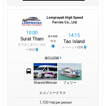
Lomprayah High Speed
Ferries Co., Ltd.
10:00
14:15
4 時間
Surat Thani
Tao Island
15 分
スラタニタウン:タピ
メーハッド桟橋
ー埠頭
旅行の詳細
Shared Minivan
フェリー
エコノミークラス
1,100
per person
THB