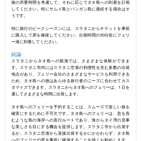
旅の所要時間を考慮して、それに応じてタオ島への到着を計画
してください。特にサムイ島とパンガン島に接続する場合はそ
うです。
特に旅行のピークシーズンには、スラタニからチケットを事前
に購入して席を確保してください。出発時間の30分前にフェリ
ー港に到着してください。
結論
スラタニからタオ島への航海では、さまざまな体験ができま
す。スラタニ市内にはスラタニ空港の利便性を含む多数の出発
地点があり、フェリー会社のさまざまなサービスも利用できる
ため、タオ島への旅はあらゆる旅行者のニーズに合わせてカス
タマイズできます。スラタニからタオ島へのフェリーは、1 日を
通してさまざまな時間に出発します。
タオ島へのフェリーを予約することは、スムーズで楽しい旅を
確実にするために不可欠です。タオ島へのフェリーは、息を呑
むような島の海岸への直行ルートであり、海からタイ湾の見事
な美しさを目にする機会を提供します。スラタニ市から出発す
るか、スラタニ空港から直接出発するかにかかわらず、タオ島
へのフェリーの席を事前に確保することを強くお勧めします。