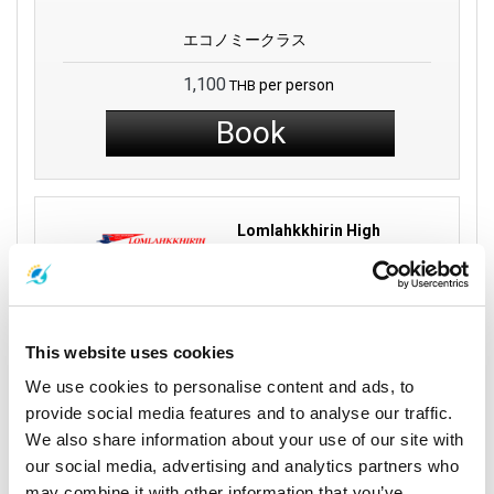
エコノミークラス
1,100
per person
THB
Book
Lomlahkkhirin High
Speed Ferries
15:30
18:00
2 時間
Surat Thani
30 分
Tao Island
This website uses cookies
スラタニタウン:タピ
メーハッド桟橋
Direct
ー埠頭
We use cookies to personalise content and ads, to
provide social media features and to analyse our traffic.
旅行の詳細
We also share information about your use of our site with
our social media, advertising and analytics partners who
may combine it with other information that you’ve