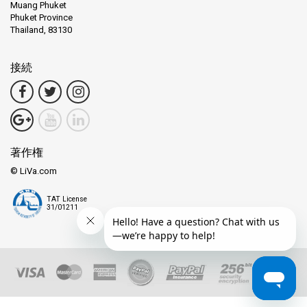
Muang Phuket
Phuket Province
Thailand, 83130
接続
著作権
© LiVa.com
TAT License
31/01211