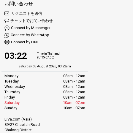
お問い合わせ
リクエストを送信
チャットでお問い合わせ
Connect by Messenger
Connect by WhatsApp
Connect by LINE
03:22
Time in Thailand
(UTC+07:00)
Saturday 08 August 2026, 03:22am
Monday
08am - 12am
Tuesday
08am - 12am
Wednesday
08am - 12am
Thursday
08am - 12am
Friday
08am - 12am
Saturday
10am - 07pm
Sunday
10am - 07pm
LiVa.com (Asia)
89/27 Chaofah Road
Chalong District