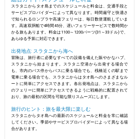
スラタニからタオ島までのスケジュールと料金は、交通手段と
サービスプロバイダーによって異なります。時間厳守と快適さ
で知られるロンプラヤ高速フェリーは、毎日数便運航していま
す。高速双胴船で4時間45分、遅いフェリーサービスで数時間か
かる旅もあります。料金は1100～1200バーツ(31～33ドル)で、
あらゆる予算に対応できます。
出発地点: スラタニから海へ
冒険は、旅行者に必要なすべての設備を備えた賑やかなハブ、
スラタニから始まります。スラタニ空港から出発する場合で
も、市内のバス停からバスに乗る場合でも、桟橋近くの駅まで
電車に乗る場合でも、スラタニからはタオ島へのさまざまなル
ートに簡単にアクセスできます。各出発地点は、スラタニから
のフェリーに簡単にアクセスできるように戦略的に配置されて
おり、旅の最初の区間を可能な限りスムーズにします。
旅行のヒント：旅を最大限に楽しむ
スラタニからタオ島への最新のスケジュールと料金を常に確認
してください。季節やサービスプロバイダーによって異なる場
合があります。