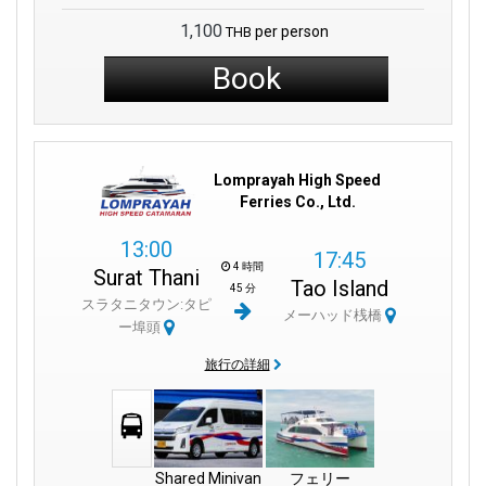
1,100
per person
THB
Book
Lomprayah High Speed
Ferries Co., Ltd.
13:00
17:45
4 時間
Surat Thani
Tao Island
45 分
スラタニタウン:タピ
メーハッド桟橋
ー埠頭
旅行の詳細
Shared Minivan
フェリー