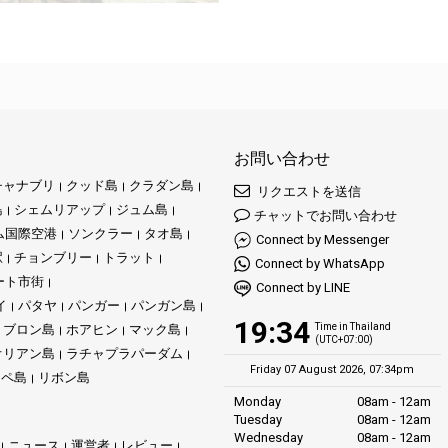
お問い合わせ
チャナブリ
クッド島
クラダン島
リクエストを送信
島
シェムリアップ
ジュム島
チャットでお問い合わせ
ム国際空港
ソンクラー
タオ島
Connect by Messenger
駅
チョンブリー
トラット
Connect by WhatsApp
ート市街
Connect by LINE
イ
パタヤ
パンガー
パンガン島
19:34
Time in Thailand
ブロン島
ホアヒン
マック島
(UTC+07:00)
オリアン島
ラチャプラパーダム
Friday 07 August 2026, 07:34pm
リペ島
リボン島
Monday
08am - 12am
Tuesday
08am - 12am
Wednesday
08am - 12am
ニュース
運営者
レビュー