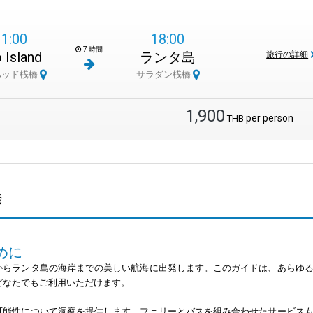
11:00
18:00
7 時間
 Island
ランタ島
旅行の詳細
ハッド桟橋
サラダン桟橋
1,900
per person
THB
発
めに
からランタ島の海岸までの美しい航海に出発します。このガイドは、あらゆ
どなたでもご利用いただけます。
可能性について洞察を提供します。フェリーとバスを組み合わせたサービス