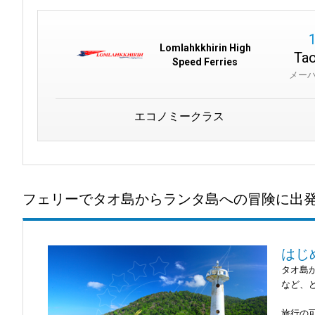
Lomlahkkhirin High
Tao
Speed Ferries
メー
エコノミークラス
フェリーでタオ島からランタ島への冒険に出
はじ
タオ島
など、
旅行の