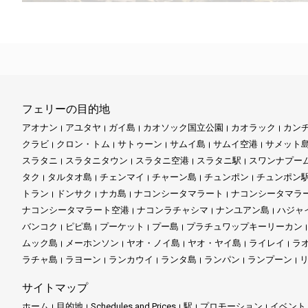
フェリーの目的地
アオナン
アユタヤ
ガイ島
カオソック国立公園
カオラック
カン
クラビ
クロン・トム
サトゥーン
サムイ島
サムイ空港
サメット
スラタニ
スラタニタウン
スラタニ空港
スラタニ駅
スワンナプー
タク
タルタオ島
チェンマイ
チャーン島
チュンポン
チュンポン
トラン
ドンサク
ナカ島
ナコンシータマラート
ナコンシータマラ
ナコンシータマラート空港
ナコンラチャシマ
ナンユアン島
ハジャ
バンコク
ピピ島
プーケット
プー島
プラチュワップキーリーカン
ムック島
メーホンソン
ヤオ・ノイ島
ヤオ・ヤイ島
ライレイ
ラ
ラチャ島
ラヨーン
ランカウイ
ランタ島
ランパン
ランプーン
サイトマップ
ホーム
目的地
Schedules and Prices
駅
プロモーション
イベント