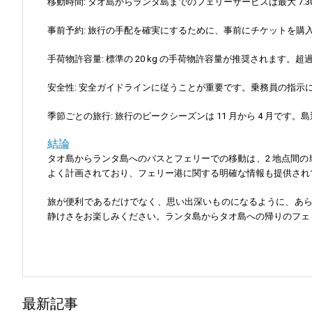
移動時間: タオ島からランタ島までのフェリーサービスは最大 7
事前予約: 旅行の手配を確実にするために、事前にチケットを購
手荷物許容量: 標準の 20 kg の手荷物許容量が推奨されます
安全性: 安全ガイドラインに従うことが重要です。乗務員の指
季節ごとの旅行: 旅行のピークシーズンは 11 月から 4 月で
結論
タオ島からランタ島へのバスとフェリーでの移動は、2 地点間
よく計画されており、フェリー港に関する明確な情報も提供され
旅が便利であるだけでなく、思い出深いものになるように、あ
静けさをお楽しみください。ランタ島からタオ島への帰りのフェ
最新記事