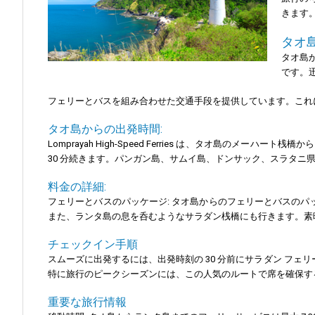
きます
タオ
タオ島か
です。
フェリーとバスを組み合わせた交通手段を提供しています。これ
タオ島からの出発時間:
Lomprayah High-Speed Ferries は、タオ島
30 分続きます。パンガン島、サムイ島、ドンサック、スラタニ
料金の詳細:
フェリーとバスのパッケージ: タオ島からのフェリーとバスのパ
また、ランタ島の息を呑むようなサラダン桟橋にも行きます。素
チェックイン手順
スムーズに出発するには、出発時刻の 30 分前にサラダン フ
特に旅行のピークシーズンには、この人気のルートで席を確保す
重要な旅行情報