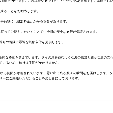
.30 時間かかります。これは長い旅ですが、やりがいのある旅です。素晴らし
入することをお勧めします。
。超過手荷物には追加料金がかかる場合があります。
示に従ってご協力いただくことで、全員の安全な旅行が保証されます。
す。島巡りの冒険に最適な気象条件を提供します。
の単純な移動を超えています。タイの息を呑むような海の風景と豊かな島の文
ているため、旅行は手間がかかりません。
らゆる側面が考慮されています。思い出に残る数々の瞬間をお届けします。タ
リーにご乗船いただけることを楽しみにしております。