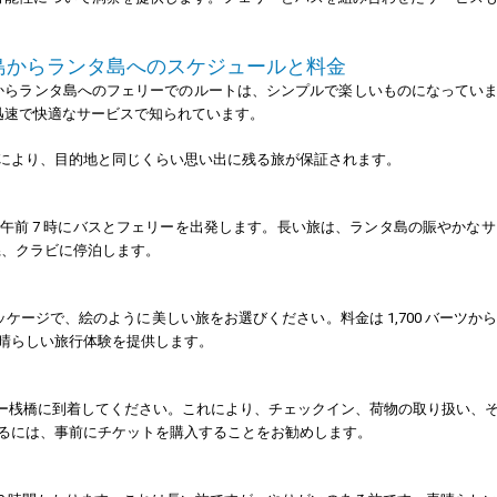
。
島からランタ島へのスケジュールと料金
らランタ島へのフェリーでのルートは、シンプルで楽しいものになっています。Lompra
迅速で快適なサービスで知られています。
により、目的地と同じくらい思い出に残る旅が保証されます。
のメーハート桟橋から午前 7 時にバスとフェリーを出発します。長い旅は、ランタ島の賑
県、クラビに停泊します。
ッケージで、絵のように美しい旅をお選びください。料金は 1,700 バーツ
晴らしい旅行体験を提供します。
ェリー桟橋に到着してください。これにより、チェックイン、荷物の取り扱い
るには、事前にチケットを購入することをお勧めします。