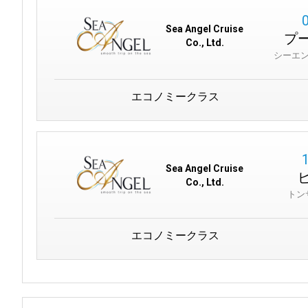
シーエンジェルピアは単なるピアではなく、プーケット訪問時
Sea Angel Cruise
物、そしてマイカオビーチの静けさまで、このピアはプーケッ
プ
Co., Ltd.
しましょう。
シーエ
エコノミークラス
知っておくべきこと：
敬意を持った探検：島の習慣を尊重し、ビッグブッダや
ワットチ
日帰り旅行の準備：ピピ諸島の冒険に向けて、日焼け止め、帽子
トゥクトゥクの冒険：トゥクトゥクに乗る前に料金を交渉し、島
マーケットへの没入：活気あるストリートマーケットやナイトマ
Sea Angel Cruise
ビーチでの快適さ：マイカオビーチで太陽と砂浜を楽しみましょ
Co., Ltd.
トン
エコノミークラス