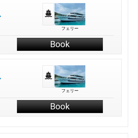
からピピ諸島の驚異、ビッグブッダやワットチャロンの文化的宝
、この魅力的な島の楽園の静かでエキサイティングな側面を探索
フェリー
Book
し、ユニークな宝物を見つけましょう。
の必需品を持参してください。
フェリー
Book