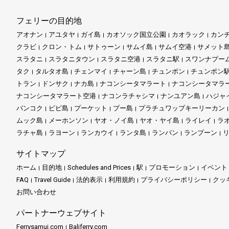
フェリーの目的地
パンガー湾の伝説的なジェー
ーがこれらの忘れられない体
アオナン
アユタヤ
ガイ島
カオソック国立公園
カオラック
カン
クラビ
クロン・トム
サトゥーン
サムイ島
サムイ空港
サメット
私たちは責任ある観光を信じ
スラタニ
スラタニタウン
スラタニ空港
スラタニ駅
スワンナプー
エンジェルフェリーはあなた
タク
タルタオ島
チェンマイ
チャーン島
チュンポン
チュンポン
トラン
ドンサク
ナカ島
ナコンシータマラート
ナコンシータマラ
ナコンシータマラート空港
ナコンラチャシマ
ナンユアン島
ハジャ
バンコク
ピピ島
プーケット
プー島
プラチュワップキーリーカン
ムック島
メーホンソン
ヤオ・ノイ島
ヤオ・ヤイ島
ライレイ
ラ
ラチャ島
ラヨーン
ランカウイ
ランタ島
ランパン
ランプーン
サイトマップ
ホーム
目的地
Schedules and Prices
駅
プロモーション
イベント
FAQ
Travel Guide
法的表示
利用規約
プライバシーポリシー
クッ
お問い合わせ
パートナーウェブサイト
Ferrysamui.com
Baliferry.com