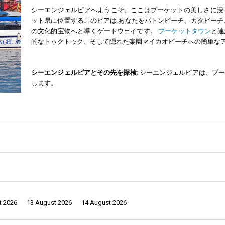
シーエンジェルピアへようこそ。ここはプーケットの美しさに浸
ット県に位置するこのピアは あなたをパトンビーチ、カタビー
の文化的宝物へと導くゲートウェイです。
プーケットタウン
と連
的なトゥクトゥク、そして隠れた楽園マイカオビーチへの簡単な
シーエンジェルピアとその先を探検
: シーエンジェルピアは、
します。
パトン
ビーチの至福
: ピアからの短い乗車でパトンビーチへ行く
と中葡の影響に浸りましょう。ワットチャロンで島の精神的遺産を発見し、ビ
な雰囲気を体験してください。リラックスからウォータースポーツまで、これ
しょう。ここは自然の静けさの中でリラックスできる隠れた楽園です。
t 2026
13 August 2026
14 August 2026
ケットに浸り、地元の味を楽しみ、土産物を購入しましょう。島の賑やかな通