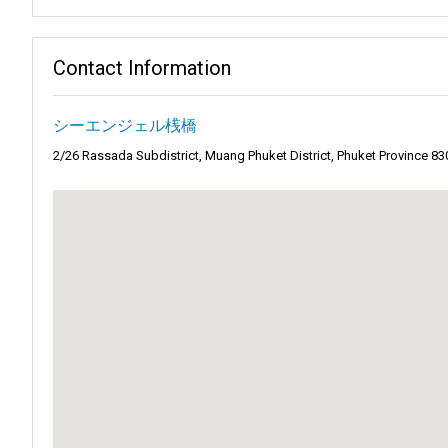
リーは、最大限の快適さを提
使命:
シーエンジェルでは、安
使いやすいオンライン予約シ
Contact Information
しさを保護することを目指し
場所に関する有益な情報を提
ビジョン:
私たちのビジョンは
とです。
プーケットナムトランスポー
シーエンジェル桟橋
旅の間、あなたの安全を最優
2/26 Rassada Subdistrict, Muang Phuket District, Phuket Province 83
会社サービス：
主な特徴
シーエンジェルは、多様な旅
な旅を楽しむことができます
安全第一
：プーケットナムト
クション満載の冒険をお求め
快適さと便利さ
：モダンな設
持続可能な観光への取り組み
探索し、足跡だけを残すこと
手頃な料金
：競争力のある手
島の専門知識
：知識豊富なク
主な特徴：
エコ意識のある旅行
：プーケ
効率的な移動：
シーエンジェ