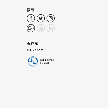
接続
ャ島やコーラル島の海洋生物に潜る際には、シーエンジェルフェリ
境への影響を最小限に抑えるエコ意識の高い取り組みにより、シー
著作権
© LiVa.com
TAT License
31/01211