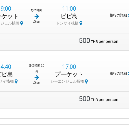
09:00
11:00
のゲートウェイです。パトンビーチ、カタビーチ、またはパンガー湾の魅力
2 時間
トの多様な魅力の本質を凝縮しています。シーエンジェルピアが案内役となり
ーケット
ピピ島
旅行の詳細
Direct
ンジェル桟橋
トンサイ桟橋
500
per person
THB
ャロン
などの文化的な場所で敬意を示しましょう。
、冒険心などの必需品を準備しましょう。
の本格的な体験を楽しみましょう。
14:40
17:00
2 時間 20
ーケットを探索して、地元の雰囲気に浸りましょう。エキゾチックな味を試
分
ピピ島
プーケット
旅行の詳細
う。理想的なビーチデーのために、タオル、水着、リフレッシュメントなど
サイ桟橋
シーエンジェル桟橋
Direct
500
per person
THB