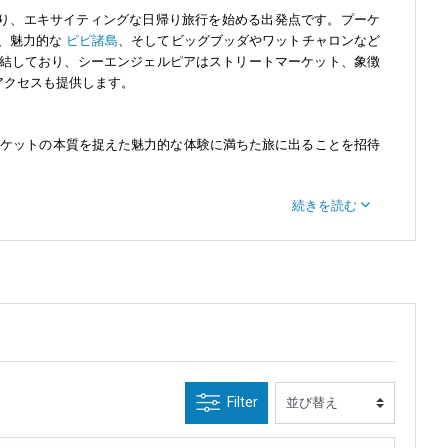
り、エキサイティングな日帰り旅行を始める出発点です。プーケ
チ、魅力的な
ピピ諸島
、そしてビッグブッダやワットチャロンなど
結しており、シーエンジェルピアはストリートマーケット、象徴
アクセスも提供します。
プーケットの本質を捉えた魅力的な体験に満ちた旅に出ることを招待
続きを読む
ことができ、日光浴を楽しみ、アンダマン海の青い海水に浸ること
ッグブッダの穏やかな存在に感嘆してください。
らのビーチは壮観な背景の中でさまざまなアクティビティを提供し
Filter
りをトゥクトゥクで巡りながら、象徴的なトゥクトゥクを楽しんで