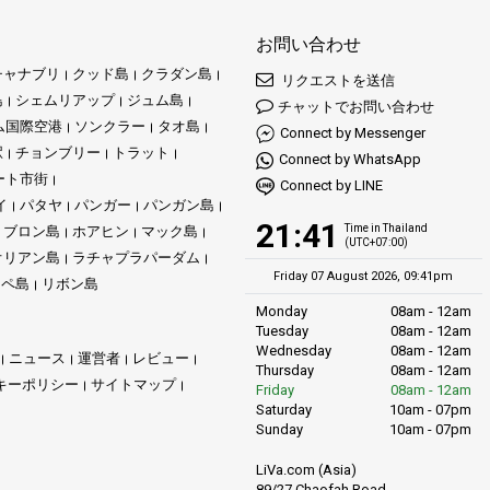
お問い合わせ
ムズボンド島を探索する際、クラビの美しいビーチを見つける際、またはラチ
験の案内役となります。
チャナブリ
クッド島
クラダン島
リクエストを送信
島
シェムリアップ
ジュム島
チャットでお問い合わせ
、次世代のためにタイの島々の自然の美しさを守ることを目指しています。環
ム国際空港
ソンクラー
タオ島
Connect by Messenger
の島の冒険が楽しいだけでなく、持続可能なものとなることを保証します。
駅
チョンブリー
トラット
Connect by WhatsApp
ート市街
Connect by LINE
イ
パタヤ
パンガー
パンガン島
21:41
Time in Thailand
ブロン島
ホアヒン
マック島
(UTC+07:00)
オリアン島
ラチャプラパーダム
Friday 07 August 2026, 09:41pm
リペ島
リボン島
Monday
08am - 12am
Tuesday
08am - 12am
Wednesday
08am - 12am
ニュース
運営者
レビュー
Thursday
08am - 12am
キーポリシー
サイトマップ
Friday
08am - 12am
Saturday
10am - 07pm
Sunday
10am - 07pm
LiVa.com (Asia)
89/27 Chaofah Road