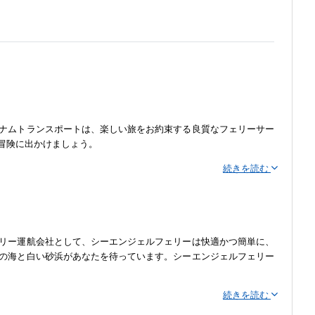
ナムトランスポートは、楽しい旅をお約束する良質なフェリーサー
冒険に出かけましょう。
続きを読む
にすることです。私たちは卓越した顧客体験を提供し、一生の思い
サービスを目指しています。タイの美しい島々への簡単で手頃な旅
リー運航会社として、シーエンジェルフェリーは快適かつ簡単に、
の海と白い砂浜があなたを待っています。シーエンジェルフェリー
続きを読む
サービスを提供しています。私たちのモダンでよく整備されたフェ