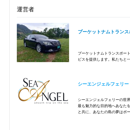
運営者
プーケットナムトランスポ
プーケットナムトランスポー
ビスを提供します。私たちと
ミッション：プーケットナム
出となる特別な時間を作るこ
シーエンジェルフェリー
ビジョン：プーケットナムト
行のための最良の選択肢であ
シーエンジェルフェリーの世
最も魅力的な目的地へあなた
と共に、あなたの島の夢はボ
会社のサービス：
プーケットナムトランスポー
使命とビジョン：