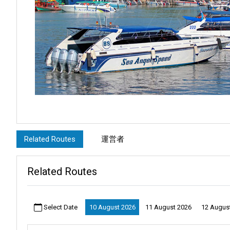
ができます。
プーケットタウンの文化探訪
: プーケットタウンの豊かな歴史
Related Routes
運営者
カタ・カロンの楽しみ
: カタビーチとカロンビーチのユニーク
Related Routes
ます。
マイカオビーチへの逃避
: マイカオビーチの静けさを発見しま
Select Date
10 August 2026
11 August 2026
12 Augus
島のマーケットとトゥクトゥク
: 活気あふれるストリートマー
ください。