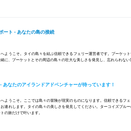
ート - あなたの島の接続
トへようこそ。タイの島々を結ぶ信頼できるフェリー運営者です。プーケット
一緒に、プーケットとその周辺の島々の壮大な美しさを発見し、忘れられない
トランスポートの目標は、快適なフェリー旅を通じて島々の旅行を簡単で安全
とを誇りに思っています。
 - あなたのアイランドアドベンチャーが待っています！
ランスポートは、島々をしっかりとつなぎ、乗客を幸せにする最高のフェリー
りたいと考えています。
界へようこそ。ここでは島々の冒険が現実のものになります。信頼できるフェ
をお連れします。タイの島々の美しさを発見してください。ターコイズブルー
ートの旅だけで叶います。
トは、ピピ諸島、クラビ、コランタなどの人気の目的地への総合的なフェリー