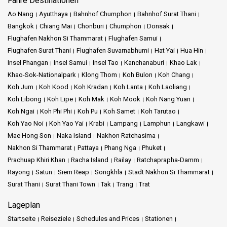
Fähre Destinationen
Seudamgo bietet tägliche Fährverbindungen von Trat zu Inseln wie
Ao Nang
Ayutthaya
Bahnhof Chumphon
Bahnhof Surat Thani
Koh Kood an. Die Fähren sind Katamarane, die schneller und
Unternehmensdienste:
Bangkok
Chiang Mai
Chonburi
Chumphon
Donsak
stabiler sind als ältere Bootstypen. Jede Fähre bietet Platz für etwa
Flughafen Nakhon Si Thammarat
Flughafen Samui
84 bis 100 Passagiere. An Bord gibt es bequeme Sitze,
Boonsiri High Speed Ferries ist Ihr Partner für nahtlose
Flughafen Surat Thani
Klimaanlage, saubere Toiletten und komplette
Flughafen Suvarnabhumi
Hat Yai
Hua Hin
Inselerkundungen, die in dem Moment beginnen, in dem Sie an
Sicherheitsausstattung wie Schwimmwesten. Die Motoren sind
Insel Phangan
Insel Samui
Insel Tao
Kanchanaburi
Khao Lak
Bord gehen. Unsere moderne Flotte von
neu und effizient, was zu kürzeren Fahrzeiten und weniger
Khao-Sok-Nationalpark
Klong Thom
Koh Bulon
Koh Chang
Hochgeschwindigkeitskatamaranen ist ein Beweis für Innovation
Kraftstoffgeruch führt – das macht die Fahrt für alle angenehmer.
Koh Jum
Koh Kood
Koh Kradan
Koh Lanta
Koh Laoliang
und Sicherheit.
Koh Libong
Koh Lipe
Koh Mak
Koh Mook
Koh Nang Yuan
Mit einer Reisegeschwindigkeit von 25 Knoten gleiten Sie durch
Koh Ngai
Koh Phi Phi
Koh Pu
Koh Samet
Koh Tarutao
türkisfarbenes Wasser in klimatisierten Kabinen, die Sie in Komfort
Hauptmerkmale
Koh Yao Noi
Koh Yao Yai
Krabi
Lampang
Lamphun
Langkawi
einhüllen. Doch unser Engagement endet nicht hier; wir gehen über
Mae Hong Son
Naka Island
Nakhon Ratchasima
das Meer hinaus, um Land- und Seereisen zu integrieren. Unser
Nakhon Si Thammarat
Pattaya
Phang Nga
Phuket
Schnelle Reisen mit modernen Katamaranen
zuverlässiger Boonsiri-Busdienst verbindet Bangkok mit dem
Prachuap Khiri Khan
Racha Island
Railay
Ratchaprapha-Damm
ruhigen Pier von Laem Sok und macht Ihre Reise nicht nur
Rayong
Satun
Siem Reap
Songkhla
Stadt Nakhon Si Thammarat
reibungslos, sondern auch ganzheitlich.
Saubere, klimatisierte Kabinen
Surat Thani
Surat Thani Town
Tak
Trang
Trat
Hauptmerkmale:
Lageplan
Schwimmwesten und andere Sicherheitsausrüstung vorhanden
Startseite
Reiseziele
Schedules and Prices
Stationen