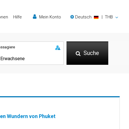
onen
Hilfe
Mein Konto
Deutsch
|
THB
assagiere
Suche
 den Wundern von Phuket