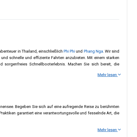
benteuer in Thailand, einschließlich
Phi Phi
und
Phang Nga
. Wir sind
und schnelle und effiziente Fahrten anzubieten. Mit einem starken
sorgenfreies Schnellbooterlebnis. Machen Sie sich bereit, die
Mehr lesen
ürliche Pracht von Koh Yao Yai, Koh Yao Noi, Phi Phi und Phang Nga
und erschwingliche Inseltransfers anbieten und sicherstellen, dass
nensee. Begeben Sie sich auf eine aufregende Reise zu berühmten
 die unvergessliche Inselerlebnisse zu Phi Phi und Phang Nga suchen.
ktiken garantiert eine verantwortungsvolle und fesselnde Art, die
und gleichzeitig deren ökologisches Gleichgewicht bewahren. Unsere
thailändischen Küstenparadieses eintauchen zu lassen.
Mehr lesen
ebnisse zu bieten. Unser Ziel ist es, die natürliche Schönheit der