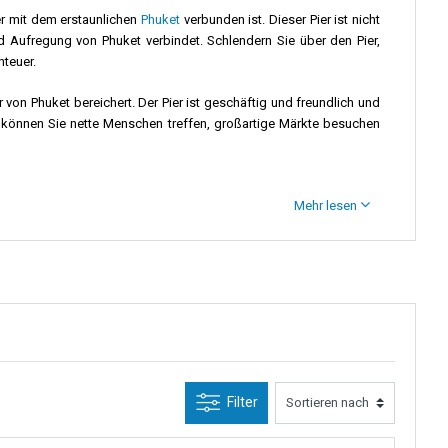
der mit dem erstaunlichen
Phuket
verbunden ist. Dieser Pier ist nicht
und Aufregung von Phuket verbindet. Schlendern Sie über den Pier,
nteuer.
 von Phuket bereichert. Der Pier ist geschäftig und freundlich und
g können Sie nette Menschen treffen, großartige Märkte besuchen
Mehr lesen
t alle willkommen.
ier friedlich. Besuchen Sie den lebhaften Markt und sprechen Sie
en Aromen, während das Meer ruhig um Sie herum ist.
ndung zu beginnen.
Filter
üsten.