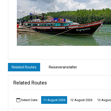
Ein lebhafter Ort: Der Bang Rong Pier ist ein kleines muslimisches 
Related Routes
Reiseveranstalter
Verschiedene Kulturen: Bang Rong ist ein Ort, an dem Kulturen a
mit freundlichen Menschen.
Related Routes
Schwimmendes Restaurant: Probieren Sie köstliche Speisen in ei
Einfache Anreise: Der Bang Rong Pier liegt in der Nähe des Flugha
Select Date
11 August 2026
12 August 2026
13 Augus
Bootsabenteuer: Steigen Sie in ein Longtail-Boot und genießen S