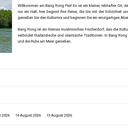
Willkommen am Bang Rong Pier! Es ist ein kleiner, lebhafter Ort, 
nur ein Halt; hier beginnt Ihre Reise, die Sie mit der Schönheit 
genießen Sie den Kulturmix und beginnen Sie ein einzigartiges Abe
Bang Rong ist ein kleines muslimisches Fischerdorf, das die Kultur
verbindet thailändische und islamische Traditionen. In Bang Ron
und die Ruhe am Meer genießen.
Über Manoh Pie
Fischerdorf, das Phuket interessanter macht. Der Pier ist voller Leben und heiß
ufeinandertreffen. Muslimische und thailändische Lebensweisen verschmelzen h
nem schwimmenden Restaurant in der Nähe des Piers. Genießen Sie die lecker
fens von Phuket. Es ist einfach für Reisende, ihr Abenteuer direkt nach der La
t 2026
14 August 2026
15 August 2026
ie das Meer. Spüren Sie den frischen Wind und sehen Sie die wunderschönen K