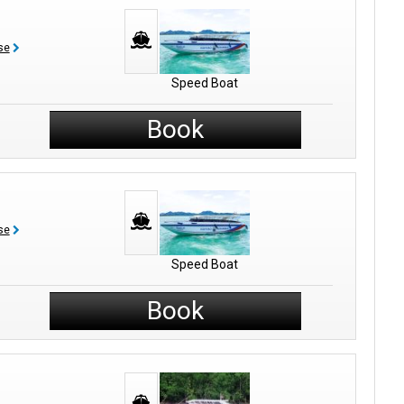
se
fen funktioniert und warum es für die lokale Wirtschaft wichtig
Speed Boat
Book
se
nießen Sie die grüne Natur und fühlen Sie sich glücklich.
Speed Boat
ltsam macht. Jedes Mal, wenn Sie etwas unternehmen, wie zum
Book