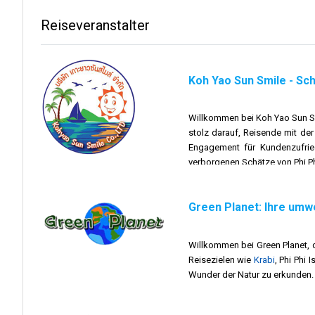
Reiseveranstalter
Koh Yao Sun Smile - Sc
Willkommen bei Koh Yao Sun Smi
stolz darauf, Reisende mit de
Engagement für Kundenzufried
verborgenen Schätze von Phi P
Bei Koh Yao Sun Smile ist es u
Green Planet: Ihre umwe
präsentieren. Wir möchten die 
jeder Passagier die Magie der t
Willkommen bei Green Planet,
Vision: Als führender Schnellbo
Reisezielen wie
Krabi
, Phi Phi 
Wir möchten ein Katalysator fü
Wunder der Natur zu erkunden.
Vision ist es, Reisenden unver
Auftrag:
Green Planet hat es s