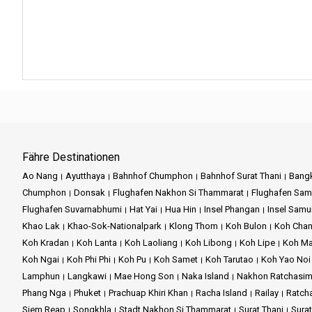
Komfort und Sicherheit:
Unser
Kundenorientiert:
Wir passen 
Anpassbare Tagesausflüge:
können.
Begeben Sie sich auf eine auß
Geschwindigkeit mit der ruhig
Auf einen Blick:
unvergleichlichen Reise anzus
Einige 
Unsere hochmodernen Schnellb
Krabi:
Entdecken Sie die Schönh
Buchen Sie noch heute Ihren Pl
eine Erinnerung ist.
Phi Phi-Inseln:
Erleben Sie die M
Fähre Destinationen
Ob Sie ein Abenteurer oder ein
Ao Nang:
Tauchen Sie ein in di
Ao Nang
Ayutthaya
Bahnhof Chumphon
Bahnhof Surat Thani
Bang
der Andamanensee wartet auf S
Chumphon
Donsak
Flughafen Nakhon Si Thammarat
Flughafen Sam
Von Krabi zu den Phi Phi Inseln:
Flughafen Suvarnabhumi
Hat Yai
Hua Hin
Insel Phangan
Insel Samu
Khao Lak
Khao-Sok-Nationalpark
Klong Thom
Koh Bulon
Koh Cha
Phi Phi Inseln nach Phuket:
Geni
Koh Kradan
Koh Lanta
Koh Laoliang
Koh Libong
Koh Lipe
Koh M
Koh Ngai
Koh Phi Phi
Koh Pu
Koh Samet
Koh Tarutao
Koh Yao Noi
Abschließend bietet Green Plan
Lamphun
Langkawi
Mae Hong Son
Naka Island
Nakhon Ratchasi
Phang Nga
Phuket
Prachuap Khiri Khan
Racha Island
Railay
Ratch
Wählen Sie Green Planet für ei
Siem Reap
Songkhla
Stadt Nakhon Si Thammarat
Surat Thani
Sura