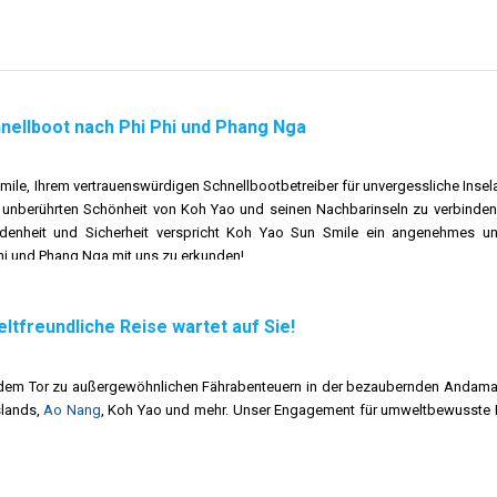
hnellboot nach Phi Phi und Phang Nga
le, Ihrem vertrauenswürdigen Schnellbootbetreiber für unvergessliche Insela
r unberührten Schönheit von Koh Yao und seinen Nachbarinseln zu verbinden 
enheit und Sicherheit verspricht Koh Yao Sun Smile ein angenehmes und 
hi und Phang Nga mit uns zu erkunden!
nsere Mission, außergewöhnliche Schnellbootdienste anzubieten, die die nat
ltfreundliche Reise wartet auf Sie!
Erwartungen unserer Kunden übertreffen, indem wir zuverlässige, komfortable 
hailändischen Inseln erlebt.
 dem Tor zu außergewöhnlichen Fährabenteuern in der bezaubernden Andama
otbetreiber strebt Koh Yao Sun Smile an, die erste Wahl für Reisende zu sein,
Islands,
Ao Nang
, Koh Yao und mehr. Unser Engagement für umweltbewusste Pra
r nachhaltigen Tourismus sein, die Schönheit dieser Reiseziele präsentieren 
gessliche Erinnerungen zu schaffen und sie in den authentischen Charme des 
ich zur Aufgabe gemacht, umweltbewussten Reisenden außergewöhnliche Fährerl