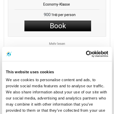
Indem es als Ihr Eingang dient, macht der internationale
Economy-Klasse
Flughafen Hat Yai nicht nur die Stadt Hat Yai zugänglich, sondern
öffnet auch Türen zur breiteren Provinz Songkhla und zu anderen
900
per person
THB
faszinierenden Orten.
Book
Wissenswertes:
Mehr lesen
Der internationale Flughafen Hat Yai bietet eine Vielzahl an
Speisemöglichkeiten für jeden Geschmack.
Sie können leicht Stellen zum Geldwechseln im Flughafen finden.
Fahrzeuge
This website uses cookies
Sie werden möglicherweise nicht viel Englisch hören, aber
Informationsschalter und Schilder führen Sie dorthin, wo Sie hin
We use cookies to personalise content and ads, to
müssen.
provide social media features and to analyse our traffic.
We also share information about your use of our site with
Die Routen von Hat Yai sind vielfältig. Sie können Orte wie Koh
our social media, advertising and analytics partners who
Lipe, Phuket und sogar Kuala Lumpur problemlos erreichen.
may combine it with other information that you’ve
Verpassen Sie nicht die lokalen Festivals und Veranstaltungen,
provided to them or that they’ve collected from your use