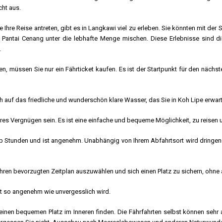
cht aus.
e Ihre Reise antreten, gibt es in Langkawi viel zu erleben. Sie könnten mit de
 Pantai Cenang unter die lebhafte Menge mischen. Diese Erlebnisse sind d
.
n, müssen Sie nur ein Fährticket kaufen. Es ist der Startpunkt für den nächs
ch auf das friedliche und wunderschön klare Wasser, das Sie in Koh Lipe erwart
res Vergnügen sein. Es ist eine einfache und bequeme Möglichkeit, zu reise
alb Stunden und ist angenehm. Unabhängig von Ihrem Abfahrtsort wird dringen
Ihren bevorzugten Zeitplan auszuwählen und sich einen Platz zu sichern, ohn
hrt so angenehm wie unvergesslich wird.
inen bequemen Platz im Inneren finden. Die Fährfahrten selbst können sehr