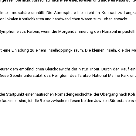
. Vergessen Sie nicht, Ausschau nach Meereslebewesen und anderen Naturwund
Inselatmosphäre umhüllt. Die Atmosphäre hier steht im Kontrast zu Langk
 von lokalen Köstlichkeiten und handwerklichen Waren zum Leben erwacht.
 Symphonie aus Farben, wenn die Morgendämmerung den Horizont in pastellfar
st eine Einladung zu einem Inselhopping-Traum. Die kleinen Inseln, die die M
eurer dem empfindlichen Gleichgewicht der Natur Tribut. Durch den Kauf ein
iese Gebühr unterstützt das Heiligtum des Tarutao National Marine Park und
er Startpunkt einer nautischen Nomadengeschichte, der Übergang nach Koh Lip
asziniert sind, ist die Reise zwischen diesen beiden Juwelen Südostasiens n