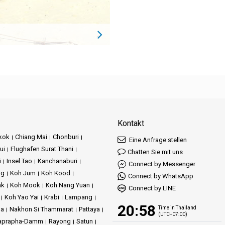
Kontakt
kok
Chiang Mai
Chonburi
Eine Anfrage stellen
ui
Flughafen Surat Thani
Chatten Sie mit uns
i
Insel Tao
Kanchanaburi
Connect by Messenger
ng
Koh Jum
Koh Kood
Connect by WhatsApp
ak
Koh Mook
Koh Nang Yuan
Connect by LINE
Koh Yao Yai
Krabi
Lampang
20:58
Time in Thailand
ma
Nakhon Si Thammarat
Pattaya
(UTC+07:00)
aprapha-Damm
Rayong
Satun