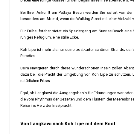
bieten eine ruhige Kulisse für den Beginn Ihres Inselabenteuers
Bei Ihrer Ankunft am Pattaya Beach werden Sie sofort von der 
besonders am Abend, wenn die Walking Street mit einer Vielzahl
Für Frühaufsteher bietet ein Spaziergang am Sunrise Beach eine
ruhiges Refugium, eine stille Ecke.
Koh Lipe ist mehr als nur seine postkartenschönen Strände; es i
Paradies.
Beim Navigieren durch diese wunderschönen Inseln zollen Abent
dazu bei, die Pracht der Umgebung von Koh Lipe zu schützen. D
natürlichen Erbes.
Egal, ob Langkawi die Ausgangsbasis für Erkundungen war oder d
die vom Rhythmus der Gezeiten und dem Flüstern der Meeresbrise f
Reise ins Herz der Inselpracht.
Von Langkawi nach Koh Lipe mit dem Boot