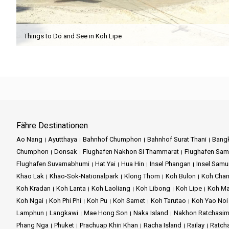
Things to Do and See in Koh Lipe
Fähre Destinationen
Ao Nang
Ayutthaya
Bahnhof Chumphon
Bahnhof Surat Thani
Bang
Chumphon
Donsak
Flughafen Nakhon Si Thammarat
Flughafen Sam
Flughafen Suvarnabhumi
Hat Yai
Hua Hin
Insel Phangan
Insel Samu
Khao Lak
Khao-Sok-Nationalpark
Klong Thom
Koh Bulon
Koh Cha
Koh Kradan
Koh Lanta
Koh Laoliang
Koh Libong
Koh Lipe
Koh M
Koh Ngai
Koh Phi Phi
Koh Pu
Koh Samet
Koh Tarutao
Koh Yao Noi
Lamphun
Langkawi
Mae Hong Son
Naka Island
Nakhon Ratchasi
Phang Nga
Phuket
Prachuap Khiri Khan
Racha Island
Railay
Ratch