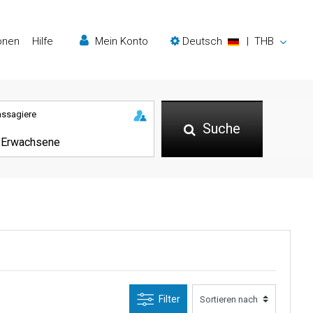
onen
Hilfe
Mein Konto
Deutsch
|
THB
assagiere
Suche
Filter