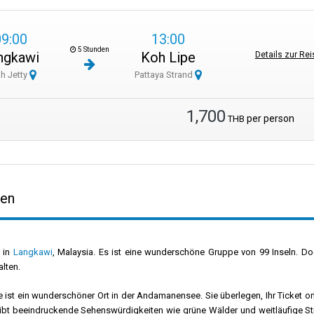
09:00
13:00
5 Stunden
ngkawi
Koh Lipe
Details zur Rei
h Jetty
Pattaya Strand
1,700
per person
THB
den
d in
Langkawi
, Malaysia. Es ist eine wunderschöne Gruppe von 99 Inseln. D
lten.
 ist ein wunderschöner Ort in der Andamanensee. Sie überlegen, Ihr Ticket on
 gibt beeindruckende Sehenswürdigkeiten wie grüne Wälder und weitläufige St