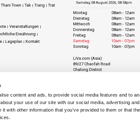
Samstag 08 August 2026, 08:58pm
t Thani Town
Tak
Trang
Trat
Montag
08am - 12am
Dienstag
08am - 12am
Mittwoch
08am - 12am
ote
Veranstaltungen
Donnerstag
08am - 12am
chtliche Erwähnung
Freitag
08am - 12am
Samstag
10am - 07pm
ie
Lageplan
Kontakt
Sonntag
10am - 07pm
LiVa.com (Asia)
89/27 Chaofah Road
Chalong District
Muang Phuket
Phuket Province
s
Thailand, 83130
ise content and ads, to provide social media features and to anal
about your use of our site with our social media, advertising and
t with other information that you’ve provided to them or that the
ices.