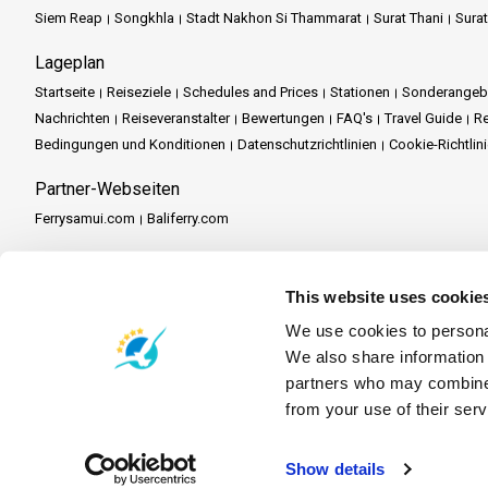
Siem Reap
Songkhla
Stadt Nakhon Si Thammarat
Surat Thani
Sura
Lageplan
Startseite
Reiseziele
Schedules and Prices
Stationen
Sonderangeb
Nachrichten
Reiseveranstalter
Bewertungen
FAQ's
Travel Guide
Re
Bedingungen und Konditionen
Datenschutzrichtlinien
Cookie-Richtlin
Partner-Webseiten
Ferrysamui.com
Baliferry.com
Partner Dienstleistungen
Partner-Zentrale
Partner werden
Travel Agent Program
This website uses cookie
We use cookies to personal
We also share information 
partners who may combine i
from your use of their serv
Show details