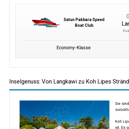
Satun Pakbara Speed
La
Boat Club
Kua
Economy-Klasse
Inselgenuss: Von Langkawi zu Koh Lipes Strän
Sie sin
zurückha
Koh Lipe
ist. Es