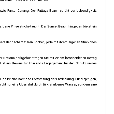
ern entlang des Weges zu halten!
awis Pantai Cenang. Der Pattaya Beach sprüht vor Lebendigkeit,
bene Pinselstriche taucht. Der Sunset Beach hingegen bietet ein
eereslandschaft zieren, locken, jede mit ihrem eigenen Stückchen
er Nationalparkgebühr tragen Sie mit einem bescheidenen Betrag
 ist ein Beweis für Thailands Engagement für den Schutz seines
e ist eine nahtlose Fortsetzung der Entdeckung. Für diejenigen,
icht nur eine Überfahrt durch türkisfarbenes Wasser, sondern eine