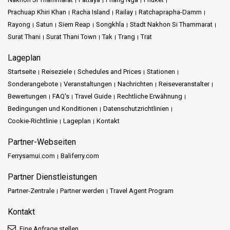
Prachuap Khiri Khan
Racha Island
Railay
Ratchaprapha-Damm
Rayong
Satun
Siem Reap
Songkhla
Stadt Nakhon Si Thammarat
Surat Thani
Surat Thani Town
Tak
Trang
Trat
Lageplan
Startseite
Reiseziele
Schedules and Prices
Stationen
Sonderangebote
Veranstaltungen
Nachrichten
Reiseveranstalter
Bewertungen
FAQ's
Travel Guide
Rechtliche Erwähnung
Bedingungen und Konditionen
Datenschutzrichtlinien
Cookie-Richtlinie
Lageplan
Kontakt
Partner-Webseiten
Ferrysamui.com
Baliferry.com
Partner Dienstleistungen
Partner-Zentrale
Partner werden
Travel Agent Program
Kontakt
Eine Anfrage stellen