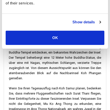
ausgebaut, und es gibt viele Taxis, die Sie auf Ihrer Reise
of their services.
unterstützen.
Entdecken Sie die verborgenen Schätze der Insel, wie den
"Geheimen Buddha-Garten", der hoch in den Hügeln liegt. Dieser
Show details
wunderschöne Garten, der 1976 von einem einheimischen Bauern
geschaffen wurde, beherbergt eine einzigartige Sammlung von
Statuen.
OK
An der Nordküste von Koh Samui werden Sie den berühmten Big
Buddha-Tempel entdecken, ein bekanntes Wahrzeichen der Insel.
Der Tempel beherbergt eine 12 Meter hohe Buddha-Statue, die
über eine mit Nagas, mythischen Schlangen, verzierte Treppe
zugänglich ist. Von diesem Aussichtspunkt aus können Sie den
atemberaubenden Blick auf die Nachbarinsel Koh Phangan
genießen.
Wenn Sie Ihren Tagesausflug nach Koh Samui planen, bedenken
Sie, dass mehrere Fluggesellschaften nach Surat Thani fliegen,
Ihrer Eintrittspforte zu dieser faszinierenden Insel. Verpassen Sie
nicht die Gelegenheit, Mu Ko Ang Thong zu erkunden, eine
Inselgruppe im Ang Thong Nationalpark, ein wahres Juwel in der