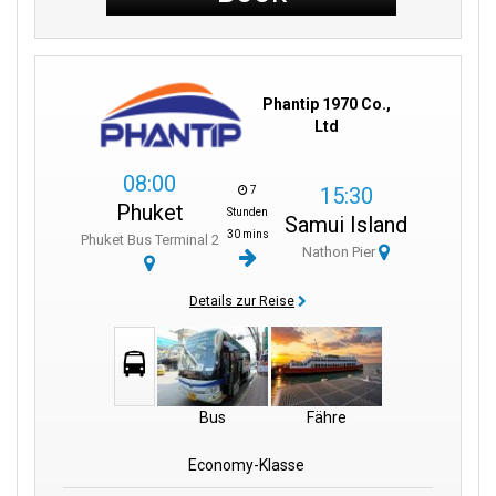
Phantip 1970 Co.,
Ltd
08:00
15:30
7
Phuket
Stunden
Samui Island
30 mins
Phuket Bus Terminal 2
Nathon Pier
Details zur Reise
Bus
Fähre
Economy-Klasse