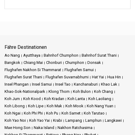
Fähre Destinationen
Ao Nang
Ayutthaya
Bahnhof Chumphon
Bahnhof Surat Thani
Bangkok
Chiang Mai
Chonburi
Chumphon
Donsak
Flughafen Nakhon Si Thammarat
Flughafen Samui
Flughafen Surat Thani
Flughafen Suvarnabhumi
Hat Yai
Hua Hin
Insel Phangan
Insel Samui
Insel Tao
Kanchanaburi
Khao Lak
Khao-Sok-Nationalpark
Klong Thom
Koh Bulon
Koh Chang
Koh Jum
Koh Kood
Koh Kradan
Koh Lanta
Koh Laoliang
Koh Libong
Koh Lipe
Koh Mak
Koh Mook
Koh Nang Yuan
Koh Ngai
Koh Phi Phi
Koh Pu
Koh Samet
Koh Tarutao
Koh Yao Noi
Koh Yao Yai
Krabi
Lampang
Lamphun
Langkawi
Mae Hong Son
Naka Island
Nakhon Ratchasima
Nakhon Si Thammarat
Pattaya
Phang Nga
Phuket