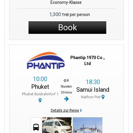
Economy-Klasse
1,300
per person
THB
Book
Phantip 1970 Co.,
Ltd
10:00
18:30
8
Phuket
Stunden
Samui Island
30 mins
Phuket Busbahnhof 1
Nathon Pier
Details zur Reise