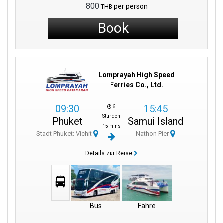
800
per person
THB
Book
Lomprayah High Speed
Ferries Co., Ltd.
09:30
15:45
6
Stunden
Phuket
Samui Island
15 mins
Stadt Phuket: Vichit
Nathon Pier
Details zur Reise
Bus
Fähre