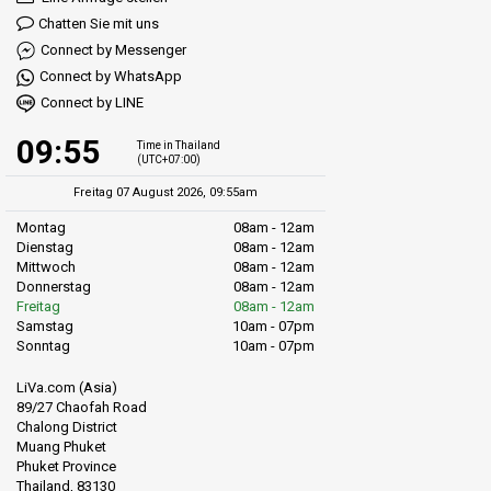
Chatten Sie mit uns
Connect by Messenger
Connect by WhatsApp
Connect by LINE
09:55
Time in Thailand
(UTC+07:00)
Freitag 07 August 2026, 09:55am
Montag
08am - 12am
Dienstag
08am - 12am
Mittwoch
08am - 12am
Donnerstag
08am - 12am
Freitag
08am - 12am
Samstag
10am - 07pm
Sonntag
10am - 07pm
LiVa.com (Asia)
89/27 Chaofah Road
Chalong District
Muang Phuket
Phuket Province
Thailand, 83130