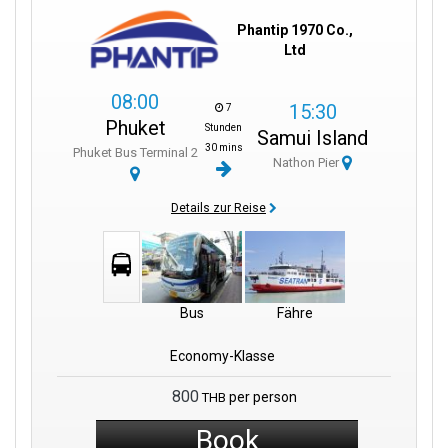
Phantip 1970 Co.,
Ltd
08:00
15:30
7
Phuket
Stunden
Samui Island
30 mins
Phuket Bus Terminal 2
Nathon Pier
Details zur Reise
Bus
Fähre
Economy-Klasse
800
per person
THB
Book