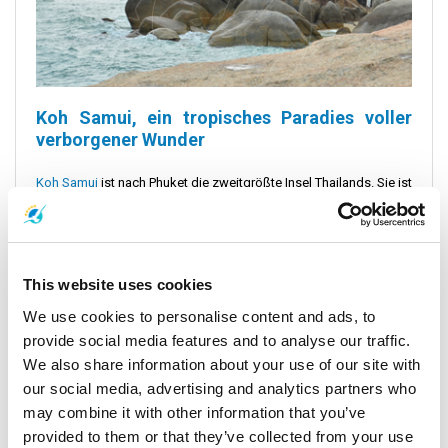
Koh Samui, ein tropisches Paradies voller
verborgener Wunder
Koh Samui
ist nach Phuket die zweitgrößte Insel Thailands. Sie ist
das perfekte Ziel für einen Tagesausflug vom Lamai Beach.
Diese bezaubernde Insel ist bekannt für ihre wunderschönen
Strände, Kokospalmenhaine und den üppigen Bergregenwald.
This website uses cookies
Die Insel lädt Sie ein, Ihr Strandtuch auszubreiten und ihre Wunder
zu entdecken. Wer weiß, vielleicht finden Sie sich unter einer sich
We use cookies to personalise content and ads, to
im Wind wiegenden Kokospalme schlafend wieder!
provide social media features and to analyse our traffic.
We also share information about your use of our site with
Es wird gesagt, dass der Name "Samui" vom malaiischen Wort
our social media, advertising and analytics partners who
"Saboey" stammt, was "sicherer Hafen" bedeutet. Diese Insel
may combine it with other information that you’ve
bietet zahlreiche Möglichkeiten zur Erkundung und Abenteuer.
Motorräder können gemietet werden, das Straßensystem ist gut
provided to them or that they’ve collected from your use