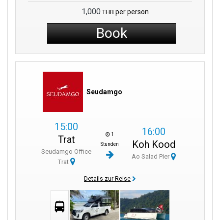
1,000
per person
THB
Book
Seudamgo
15:00
16:00
1
Trat
Koh Kood
Stunden
Seudamgo Office
Ao Salad Pier
Trat
Details zur Reise