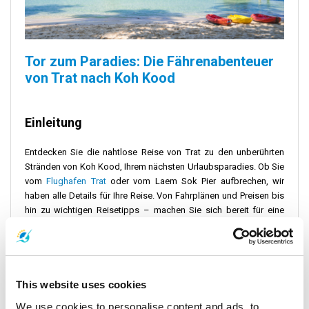
Tor zum Paradies: Die Fährenabenteuer
von Trat nach Koh Kood
Einleitung
Entdecken Sie die nahtlose Reise von Trat zu den unberührten
Stränden von Koh Kood, Ihrem nächsten Urlaubsparadies. Ob Sie
vom
Flughafen Trat
oder vom Laem Sok Pier aufbrechen, wir
haben alle Details für Ihre Reise. Von Fahrplänen und Preisen bis
hin zu wichtigen Reisetipps – machen Sie sich bereit für eine
sorgenfreie Reise zu einem der verborgenen Schätze Thailands.
Fahrplan und Preise von Trat nach Koh Kood
This website uses cookies
We use cookies to personalise content and ads, to