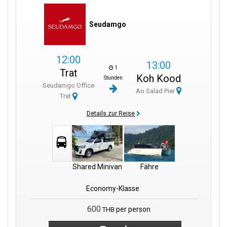
Seudamgo
12:00
13:00
1
Trat
Koh Kood
Stunden
Seudamgo Office
Ao Salad Pier
Trat
Details zur Reise
Shared Minivan
Fähre
Economy-Klasse
600
per person
THB