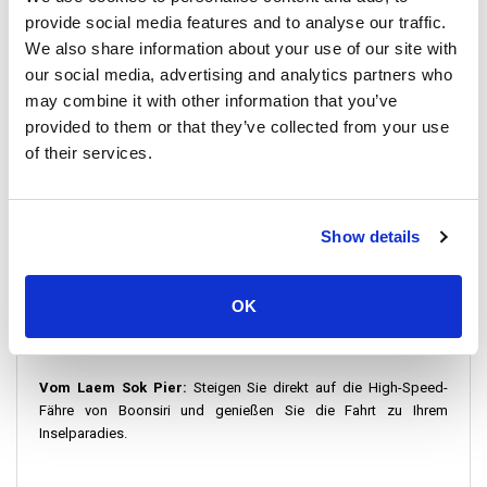
Abfahrtsdetails:
provide social media features and to analyse our traffic.
We also share information about your use of our site with
Für Reisende, die die bezaubernde Insel
Koh Kood
erkunden
möchten, stehen zahlreiche Optionen zur Verfügung. Von Trat
our social media, advertising and analytics partners who
aus können Sie zwischen zwei Möglichkeiten wählen. Die erste
may combine it with other information that you’ve
ist eine bequeme Kombination aus Minibus und Fähre vom
provided to them or that they’ve collected from your use
Flughafen Trat.
of their services.
Oder Sie entscheiden sich für eine direkte Fährfahrt vom Laem
Sok Pier nach Koh Kood.
Boonsiri High Speed Ferries
bietet einen
zuverlässigen Fährdienst an. Speedboot-Services sind derzeit
Show details
nicht verfügbar.
Vom Flughafen Trat:
Kombinieren Sie den Komfort eines
OK
klimatisierten Minibus-Transfers mit der malerischen
Fährüberfahrt – alles mit einem einzigen Ticket.
Vom Laem Sok Pier:
Steigen Sie direkt auf die High-Speed-
Fähre von Boonsiri und genießen Sie die Fahrt zu Ihrem
Inselparadies.