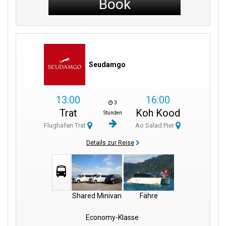
Book
Seudamgo
13:00
16:00
3
Trat
Koh Kood
Stunden
Flughafen Trat
Ao Salad Pier
Details zur Reise
Shared Minivan
Fähre
Economy-Klasse