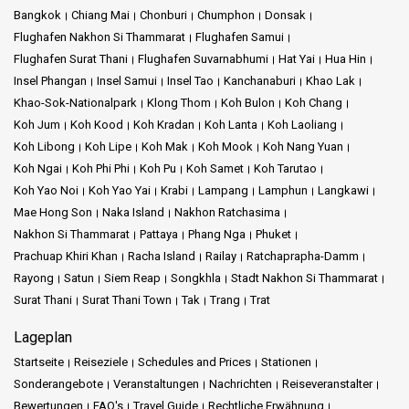
Bangkok
Chiang Mai
Chonburi
Chumphon
Donsak
Flughafen Nakhon Si Thammarat
Flughafen Samui
Flughafen Surat Thani
Flughafen Suvarnabhumi
Hat Yai
Hua Hin
Insel Phangan
Insel Samui
Insel Tao
Kanchanaburi
Khao Lak
Khao-Sok-Nationalpark
Klong Thom
Koh Bulon
Koh Chang
Koh Jum
Koh Kood
Koh Kradan
Koh Lanta
Koh Laoliang
Koh Libong
Koh Lipe
Koh Mak
Koh Mook
Koh Nang Yuan
Koh Ngai
Koh Phi Phi
Koh Pu
Koh Samet
Koh Tarutao
Koh Yao Noi
Koh Yao Yai
Krabi
Lampang
Lamphun
Langkawi
Mae Hong Son
Naka Island
Nakhon Ratchasima
Nakhon Si Thammarat
Pattaya
Phang Nga
Phuket
Prachuap Khiri Khan
Racha Island
Railay
Ratchaprapha-Damm
Rayong
Satun
Siem Reap
Songkhla
Stadt Nakhon Si Thammarat
Surat Thani
Surat Thani Town
Tak
Trang
Trat
Lageplan
Startseite
Reiseziele
Schedules and Prices
Stationen
Sonderangebote
Veranstaltungen
Nachrichten
Reiseveranstalter
Bewertungen
FAQ's
Travel Guide
Rechtliche Erwähnung