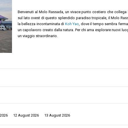
Benvenuti al Molo Rassada, un vivace punto costiero che collega
sul lato ovest di questo splendido paradiso tropicale, il Molo Ra
la bellezza incontaminata di
Koh Yao
, dove il tempo sembra fermar
un capolavoro creato dalla natura. Per chi ama esplorare nuovi luogh
un viaggio straordinario.
Descrizione:
zionato all'incrocio del Mare delle Andamane, pulsa di vita e movimento. Qui, i
 in cui metti piede sul molo, percepisci il ritmo vivace dell'isola che ti avvolg
dal Molo Rassada, entri in un mondo di possibilità infinite. Le operazioni di 
 fermarsi, o di visitare l'Isola di Phi Phi, un capolavoro creato dalla natura
 2026
12 August 2026
13 August 2026
i affascinato dal fascino dell'Isola di Phi Phi, il Molo Rassada ti mostra la stra
 costa e una vivace vita marina danza sotto le onde. Che tu faccia snorkeling i