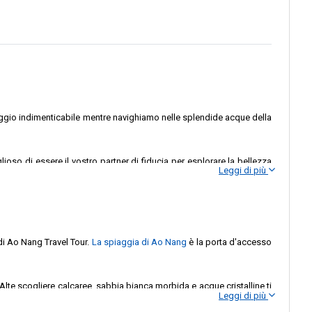
 molo è più di una semplice fermata; trasporta lo spirito di Phuket.
iaggio indimenticabile mentre navighiamo nelle splendide acque della
oso di essere il vostro partner di fiducia per esplorare la bellezza
Leggi di più
fascino della baia di Phang Nga, sappiate che Chao Koh Ferry è qui per
di Ao Nang Travel Tour.
La spiaggia di Ao Nang
è la porta d'accesso
lte scogliere calcaree, sabbia bianca morbida e acque cristalline ti
Leggi di più
e e piacevole, che permetta loro di scoprire i tesori nascosti delle