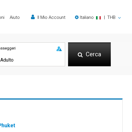
oni
Aiuto
Il Mio Account
Italiano
|
THB
asseggeri
Cerca
 Phuket