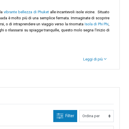
 la
vibrante bellezza di Phuket
alle incantevoli isole vicine. Situato
ssada è molto più di una semplice fermata. Immaginate di scoprire
si, o di intraprendere un viaggio verso la rinomata
Isola di Phi Phi
,
i o rilassarsi su spiagge tranquille, questo molo segna l'inizio di
Leggi di più
l via vai di persone che arrivano e partono si mescola con la ricca
e. È come una melodia in cui tradizioni locali e influenze globali si
traghetto da questo molo orchestrano viaggi verso paradisi lontani.
 stessa. Ogni corsa in traghetto è un invito a scoprire i tesori del
Filter
da verso questo paradiso classico. Partecipa a escursioni giornaliere
n acque cristalline o escursioni verso punti panoramici mozzafiato,