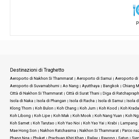
Rilassatevi tra il fogliame lu
La nostra visione è semplice 
primati giocosi si divertono su
mozzafiato; si tratta di garanti
Grazie all'impegno di Phi Phi 
P
Nel mondo di Ao Nang Travel Tour
giornata all'insegna della tra
a prenotare una camera in un h
giornaliera.
iconiche come Koh Hong, la spia
Mentre tornate a Phuket, riflett
Ma non si tratta solo di trasport
isole va oltre la loro bellezza n
viverne le meraviglie in un un
all'anima di Krabi.
Con Phi Phi Cruiser, potete ess
Destinazioni di Traghetto
impegna a garantire che la vostr
Aeroporto di Nakhon Si Thammarat
Aeroporto di Samui
Aeroporto di 
Caratteristiche principal
Aeroporto di Suvarnabhumi
Ao Nang
Ayutthaya
Missione: Phi Phi Cruiser si imp
Bangkok
Chiang M
Città di Nakhon Si Thammarat
Città di Surat Thani
Diga di Ratchaprap
Esplorazione panoramica:
P
Visione: La nostra visione è qu
Isola di Naka
Isola di Phangan
Isola di Racha
Isola di Samui
Isola d
regione di Phi Phi.
Klong Thom
Koh Bulon
Koh Chang
Koh Jum
Koh Kood
Koh Krad
Esperienze autentiche:
I nost
Koh Libong
Koh Lipe
Koh Mak
Koh Mook
Koh Nang Yuan
Koh Ng
Koh Samet
Koh Tarutao
Koh Yao Noi
Koh Yao Yai
Krabi
Lampang
Servizi dell'azienda:
Comfort e sicurezza:
Rilassat
Mae Hong Son
Nakhon Ratchasima
Nakhon Si Thammarat
Parco na
Prenotazioni convenienti:
Il
Phang Nga
Phuket
Prachuap Khiri Khan
Railay
Rayong
Satun
Sie