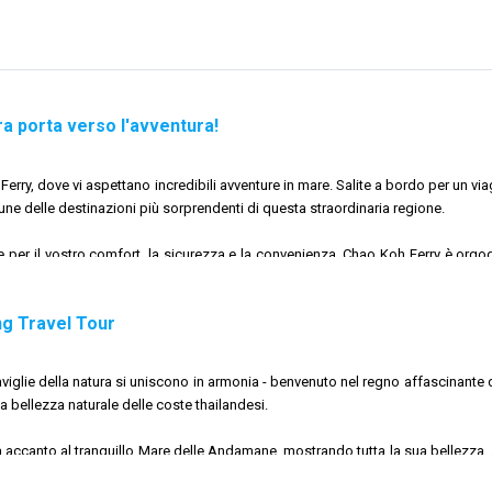
attrazione del Molo Rassada. Quando inizi la tua avventura, ricorda che questo
ra porta verso l'avventura!
estione finanziaria senza sforzo.
quando visiti templi e luoghi sacri a Phuket.
ettendoti di esplorare Phuket al tuo ritmo.
erry, dove vi aspettano incredibili avventure in mare. Salite a bordo per un v
i per goderti un'esperienza senza preoccupazioni.
une delle destinazioni più sorprendenti di questa straordinaria regione.
 protezione solare e rimani idratato.
per il vostro comfort, la sicurezza e la convenienza, Chao Koh Ferry è orgogli
ilandia.
ng Travel Tour
brante delle
isole Phi Phi
, dalla tranquilla serenità di Krabi o dall'incantevole 
one sia fluida e memorabile dall'inizio alla fine.
iglie della natura si uniscono in armonia - benvenuto nel regno affascinante 
 la bellezza naturale delle coste thailandesi.
 accanto al tranquillo Mare delle Andamane, mostrando tutta la sua bellezza. A
 semplice ma profonda: fornire ai viaggiatori un mezzo di trasporto affidabil
o costiero.