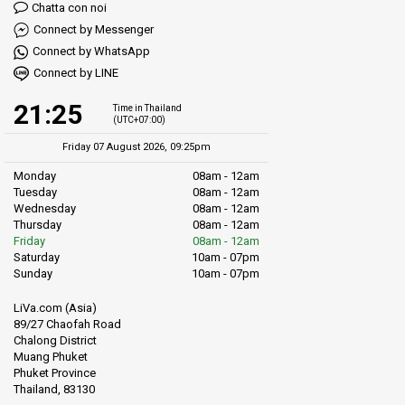
Chatta con noi
Connect by Messenger
Connect by WhatsApp
Connect by LINE
21:25
Time in Thailand
(UTC+07:00)
Friday 07 August 2026, 09:25pm
Monday
08am - 12am
Tuesday
08am - 12am
Wednesday
08am - 12am
Thursday
08am - 12am
Friday
08am - 12am
Saturday
10am - 07pm
Sunday
10am - 07pm
LiVa.com (Asia)
89/27 Chaofah Road
Chalong District
Muang Phuket
Phuket Province
Thailand, 83130