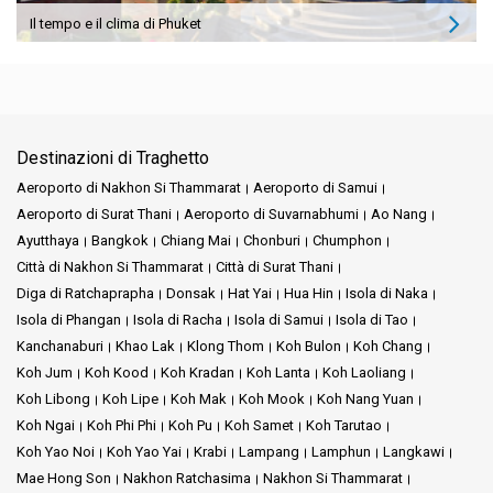
Il tempo e il clima di Phuket
Destinazioni di Traghetto
Aeroporto di Nakhon Si Thammarat
Aeroporto di Samui
Aeroporto di Surat Thani
Aeroporto di Suvarnabhumi
Ao Nang
Ayutthaya
Bangkok
Chiang Mai
Chonburi
Chumphon
Città di Nakhon Si Thammarat
Città di Surat Thani
Diga di Ratchaprapha
Donsak
Hat Yai
Hua Hin
Isola di Naka
Isola di Phangan
Isola di Racha
Isola di Samui
Isola di Tao
Kanchanaburi
Khao Lak
Klong Thom
Koh Bulon
Koh Chang
Koh Jum
Koh Kood
Koh Kradan
Koh Lanta
Koh Laoliang
Koh Libong
Koh Lipe
Koh Mak
Koh Mook
Koh Nang Yuan
Koh Ngai
Koh Phi Phi
Koh Pu
Koh Samet
Koh Tarutao
Koh Yao Noi
Koh Yao Yai
Krabi
Lampang
Lamphun
Langkawi
Mae Hong Son
Nakhon Ratchasima
Nakhon Si Thammarat