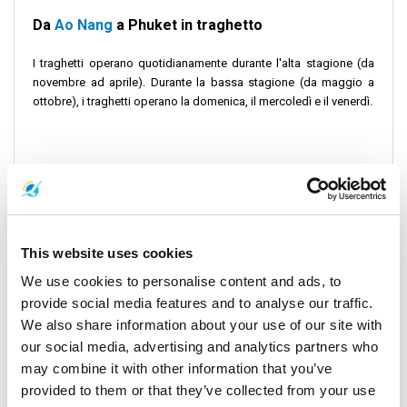
Da
Ao Nang
a Phuket in traghetto
I traghetti operano quotidianamente durante l'alta stagione (da
novembre ad aprile). Durante la bassa stagione (da maggio a
ottobre), i traghetti operano la domenica, il mercoledì e il venerdì.
Dal molo di Nopparat Thara al molo di Rassada
Si prega di notare che da luglio a ottobre, gli operatori
potrebbero fornire motoscafi invece dei traghetti senza costi
This website uses cookies
aggiuntivi, a causa della manutenzione delle imbarcazioni.
We use cookies to personalise content and ads, to
provide social media features and to analyse our traffic.
We also share information about your use of our site with
Miglior periodo per visitare
our social media, advertising and analytics partners who
Da dicembre a marzo è il periodo migliore per visitare Phuket per
may combine it with other information that you’ve
le attività sulla spiaggia. Puoi goderti il bel tempo e una folla
provided to them or that they’ve collected from your use
ridotta nel mese di novembre. Se la folla non ti disturba,