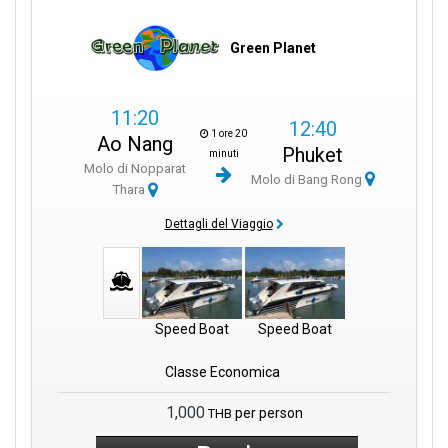
Green Planet
11:20
12:40
1 ore 20
Ao Nang
Phuket
minuti
Molo di Nopparat
Molo di Bang Rong
Thara
Dettagli del Viaggio
Speed Boat
Speed Boat
Classe Economica
1,000
per person
THB