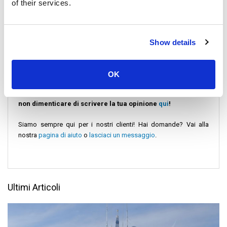
of their services.
dicembre e gennaio offrono il clima migliore dell'anno. I restanti
sei mesi sono la stagione dei monsoni; i prezzi degli alloggi
sono molto più bassi in questi mesi, ma l'acqua può essere
pericolosa ed è difficile trovare un traghetto o un motoscafo a
Show details
causa delle condizioni marine.
OK
Scopri
cosa dicono i nostri clienti della loro esperienza e
non dimenticare di scrivere la tua opinione
qui
!
Siamo sempre qui per i nostri clienti! Hai domande? Vai alla
nostra
pagina di aiuto
o
lasciaci un messaggio
.
Ultimi Articoli