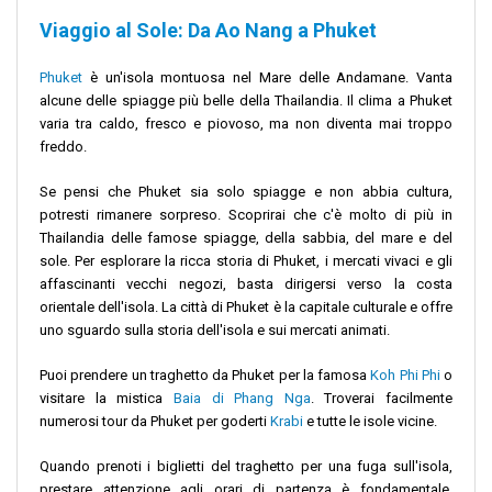
Viaggio al Sole: Da Ao Nang a Phuket
Phuket
è un'isola montuosa nel Mare delle Andamane. Vanta
alcune delle spiagge più belle della Thailandia. Il clima a Phuket
varia tra caldo, fresco e piovoso, ma non diventa mai troppo
freddo.
Se pensi che Phuket sia solo spiagge e non abbia cultura,
potresti rimanere sorpreso. Scoprirai che c'è molto di più in
Thailandia delle famose spiagge, della sabbia, del mare e del
sole. Per esplorare la ricca storia di Phuket, i mercati vivaci e gli
affascinanti vecchi negozi, basta dirigersi verso la costa
orientale dell'isola. La città di Phuket è la capitale culturale e offre
uno sguardo sulla storia dell'isola e sui mercati animati.
Puoi prendere un traghetto da Phuket per la famosa
Koh Phi Phi
o
visitare la mistica
Baia di Phang Nga
. Troverai facilmente
numerosi tour da Phuket per goderti
Krabi
e tutte le isole vicine.
Quando prenoti i biglietti del traghetto per una fuga sull'isola,
prestare attenzione agli orari di partenza è fondamentale.