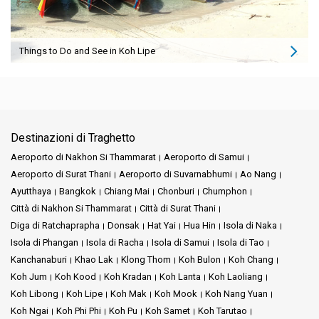
Things to Do and See in Koh Lipe
Destinazioni di Traghetto
Aeroporto di Nakhon Si Thammarat
Aeroporto di Samui
Aeroporto di Surat Thani
Aeroporto di Suvarnabhumi
Ao Nang
Ayutthaya
Bangkok
Chiang Mai
Chonburi
Chumphon
Città di Nakhon Si Thammarat
Città di Surat Thani
Diga di Ratchaprapha
Donsak
Hat Yai
Hua Hin
Isola di Naka
Isola di Phangan
Isola di Racha
Isola di Samui
Isola di Tao
Kanchanaburi
Khao Lak
Klong Thom
Koh Bulon
Koh Chang
Koh Jum
Koh Kood
Koh Kradan
Koh Lanta
Koh Laoliang
Koh Libong
Koh Lipe
Koh Mak
Koh Mook
Koh Nang Yuan
Koh Ngai
Koh Phi Phi
Koh Pu
Koh Samet
Koh Tarutao