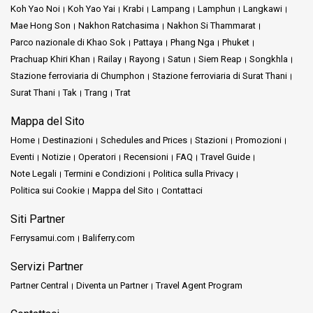
Koh Yao Noi
Koh Yao Yai
Krabi
Lampang
Lamphun
Langkawi
Mae Hong Son
Nakhon Ratchasima
Nakhon Si Thammarat
Parco nazionale di Khao Sok
Pattaya
Phang Nga
Phuket
Prachuap Khiri Khan
Railay
Rayong
Satun
Siem Reap
Songkhla
Stazione ferroviaria di Chumphon
Stazione ferroviaria di Surat Thani
Surat Thani
Tak
Trang
Trat
Mappa del Sito
Home
Destinazioni
Schedules and Prices
Stazioni
Promozioni
Eventi
Notizie
Operatori
Recensioni
FAQ
Travel Guide
Note Legali
Termini e Condizioni
Politica sulla Privacy
Politica sui Cookie
Mappa del Sito
Contattaci
Siti Partner
Ferrysamui.com
Baliferry.com
Servizi Partner
Partner Central
Diventa un Partner
Travel Agent Program