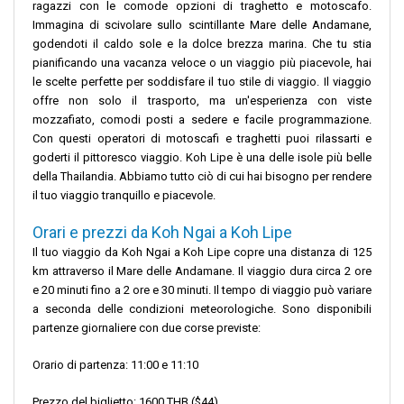
ragazzi con le comode opzioni di traghetto e motoscafo.
Immagina di scivolare sullo scintillante Mare delle Andamane,
godendoti il ​​caldo sole e la dolce brezza marina. Che tu stia
pianificando una vacanza veloce o un viaggio più piacevole, hai
le scelte perfette per soddisfare il tuo stile di viaggio. Il viaggio
offre non solo il trasporto, ma un'esperienza con viste
mozzafiato, comodi posti a sedere e facile programmazione.
Con questi operatori di motoscafi e traghetti puoi rilassarti e
goderti il ​​pittoresco viaggio. Koh Lipe è una delle isole più belle
della Thailandia. Abbiamo tutto ciò di cui hai bisogno per rendere
il tuo viaggio tranquillo e piacevole.
Orari e prezzi da Koh Ngai a Koh Lipe
Il tuo viaggio da Koh Ngai a Koh Lipe copre una distanza di 125
km attraverso il Mare delle Andamane. Il viaggio dura circa 2 ore
e 20 minuti fino a 2 ore e 30 minuti. Il tempo di viaggio può variare
a seconda delle condizioni meteorologiche. Sono disponibili
partenze giornaliere con due corse previste:
Orario di partenza: 11:00 e 11:10
Prezzo del biglietto: 1600 THB ($44)