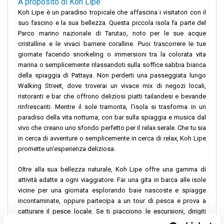
A proposito di Koh Lipe
Koh Lipe è un paradiso tropicale che affascina i visitatori con il
suo fascino e la sua bellezza. Questa piccola isola fa parte del
Parco marino nazionale di Tarutao, noto per le sue acque
cristalline e le vivaci barriere coralline. Puoi trascorrere le tue
giornate facendo snorkeling o immersioni tra la colorata vita
marina o semplicemente rilassandoti sulla soffice sabbia bianca
della spiaggia di Pattaya. Non perderti una passeggiata lungo
Walking Street, dove troverai un vivace mix di negozi locali,
ristoranti e bar che offrono deliziosi piatti tailandesi e bevande
rinfrescanti. Mentre il sole tramonta, l'isola si trasforma in un
paradiso della vita notturna, con bar sulla spiaggia e musica dal
vivo che creano uno sfondo perfetto per il relax serale. Che tu sia
in cerca di avventure o semplicemente in cerca di relax, Koh Lipe
promette un'esperienza deliziosa.
Oltre alla sua bellezza naturale, Koh Lipe offre una gamma di
attività adatte a ogni viaggiatore. Fai una gita in barca alle isole
vicine per una giornata esplorando baie nascoste e spiagge
incontaminate, oppure partecipa a un tour di pesca e prova a
catturare il pesce locale. Se ti piacciono le escursioni, dirigiti
verso i punti panoramici dell'isola per splendide viste