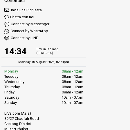
Contattaci
Invia una Richiesta
Chatta con noi
Connect by Messenger
Connect by WhatsApp
Connect by LINE
14:34
Time in Thailand
(UTC+07:00)
Monday 10 August 2026, 02:34pm
Monday
08am - 12am
Tuesday
08am - 12am
Wednesday
08am - 12am
Thursday
08am - 12am
Friday
08am - 12am
Saturday
10am - 07pm
Sunday
10am - 07pm
LiVa.com (Asia)
89/27 Chaofah Road
Chalong District
Muang Phuket