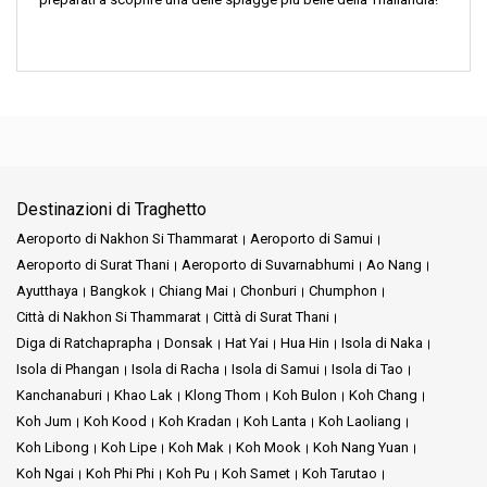
Destinazioni di Traghetto
Aeroporto di Nakhon Si Thammarat
Aeroporto di Samui
Aeroporto di Surat Thani
Aeroporto di Suvarnabhumi
Ao Nang
Ayutthaya
Bangkok
Chiang Mai
Chonburi
Chumphon
Città di Nakhon Si Thammarat
Città di Surat Thani
Diga di Ratchaprapha
Donsak
Hat Yai
Hua Hin
Isola di Naka
Isola di Phangan
Isola di Racha
Isola di Samui
Isola di Tao
Kanchanaburi
Khao Lak
Klong Thom
Koh Bulon
Koh Chang
Koh Jum
Koh Kood
Koh Kradan
Koh Lanta
Koh Laoliang
Koh Libong
Koh Lipe
Koh Mak
Koh Mook
Koh Nang Yuan
Koh Ngai
Koh Phi Phi
Koh Pu
Koh Samet
Koh Tarutao