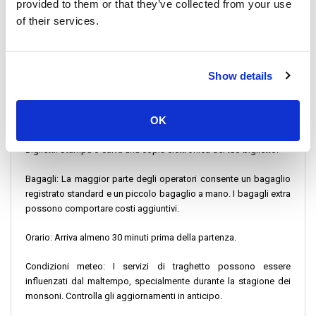
provided to them or that they’ve collected from your use
Aeroporto di Surat Thani (con opzioni limitate disponibili)
of their services.
Una volta arrivati a Krabi, è possibile effettuare un rapido
trasferimento al molo di Ao Nang o Krabi Town, da dove partono
Show details
frequentemente i traghetti per Railay Beach.
Istruzioni per il check-in
OK
Biglietti: Stampa o salva una copia elettronica del tuo biglietto.
Bagagli: La maggior parte degli operatori consente un bagaglio
registrato standard e un piccolo bagaglio a mano. I bagagli extra
possono comportare costi aggiuntivi.
Orario: Arriva almeno 30 minuti prima della partenza.
Condizioni meteo: I servizi di traghetto possono essere
influenzati dal maltempo, specialmente durante la stagione dei
monsoni. Controlla gli aggiornamenti in anticipo.