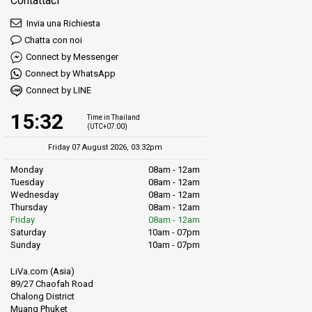
Contattaci
Invia una Richiesta
Chatta con noi
Connect by Messenger
Connect by WhatsApp
Connect by LINE
15:32
Time in Thailand
(UTC+07:00)
Friday 07 August 2026, 03:32pm
Monday
08am - 12am
Tuesday
08am - 12am
Wednesday
08am - 12am
Thursday
08am - 12am
Friday
08am - 12am
Saturday
10am - 07pm
Sunday
10am - 07pm
LiVa.com (Asia)
89/27 Chaofah Road
Chalong District
Muang Phuket