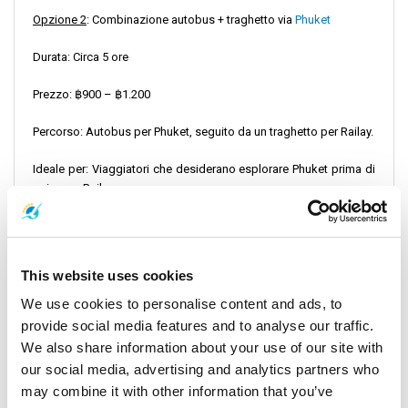
Opzione 2
: Combinazione autobus + traghetto via
Phuket
Durata: Circa 5 ore
Prezzo: ฿900 – ฿1.200
Percorso: Autobus per Phuket, seguito da un traghetto per Railay.
Ideale per: Viaggiatori che desiderano esplorare Phuket prima di
arrivare a Railay.
Dettagli di partenza
This website uses cookies
Gli autobus da Surat Thani partono regolarmente dai seguenti
We use cookies to personalise content and ads, to
luoghi:
provide social media features and to analyse our traffic.
We also share information about your use of our site with
Centro di Surat Thani (stazione principale degli autobus)
our social media, advertising and analytics partners who
may combine it with other information that you’ve
Stazione ferroviaria di Surat Thani (per chi arriva da Bangkok)