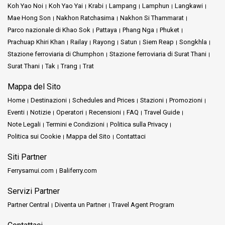
Koh Yao Noi
Koh Yao Yai
Krabi
Lampang
Lamphun
Langkawi
Mae Hong Son
Nakhon Ratchasima
Nakhon Si Thammarat
Parco nazionale di Khao Sok
Pattaya
Phang Nga
Phuket
Prachuap Khiri Khan
Railay
Rayong
Satun
Siem Reap
Songkhla
Stazione ferroviaria di Chumphon
Stazione ferroviaria di Surat Thani
Surat Thani
Tak
Trang
Trat
Mappa del Sito
Home
Destinazioni
Schedules and Prices
Stazioni
Promozioni
Eventi
Notizie
Operatori
Recensioni
FAQ
Travel Guide
Note Legali
Termini e Condizioni
Politica sulla Privacy
Politica sui Cookie
Mappa del Sito
Contattaci
Siti Partner
Ferrysamui.com
Baliferry.com
Servizi Partner
Partner Central
Diventa un Partner
Travel Agent Program