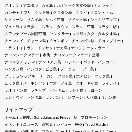
アオナン
アユタヤ
ガイ島
カオソック国立公園
カオラック
カンチャナブリ
クッド島
クラダン島
クラビ
クロン・トム
サトゥーン
サムイ島
サムイ空港
サメット島
シェムリアップ
ジュム島
スラタニ
スラタニタウン
スラタニ空港
スラタニ駅
スワンナプーム国際空港
ソンクラー
タオ島
タク
タルタオ島
チェンマイ
チャーン島
チュンポン
チュンポン駅
チョンブリー
トラット
トラン
ドンサク
ナカ島
ナコンシータマラート
ナコンシータマラート市街
ナコンシータマラート空港
ナコンラチャシマ
ナンユアン島
ハジャイ
パタヤ
パンガー
パンガン島
バンコク
ピピ島
プーケット
プー島
プラチュワップキーリーカン
ブロン島
ホアヒン
マック島
ムック島
メーホンソン
ヤオ・ノイ島
ヤオ・ヤイ島
ライレイ
ラオリアン島
ラチャプラパーダム
ラチャ島
ラヨーン
ランカウイ
ランタ島
ランパン
ランプーン
リペ島
リボン島
サイトマップ
ホーム
目的地
Schedules and Prices
駅
プロモーション
イベント
ニュース
運営者
レビュー
FAQ
Travel Guide
法的表示
利用規約
プライバシーポリシー
クッキーポリシー