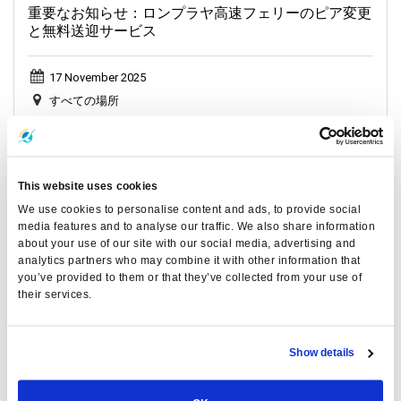
重要なお知らせ：ロンプラヤ高速フェリーのピア変更
と無料送迎サービス
17 November 2025
すべての場所
General, Weather, Announcement
This website uses cookies
We use cookies to personalise content and ads, to provide social
media features and to analyse our traffic. We also share information
about your use of our site with our social media, advertising and
analytics partners who may combine it with other information that
you’ve provided to them or that they’ve collected from your use of
their services.
Show details
プーケットおよびアンダマン海の天気予報