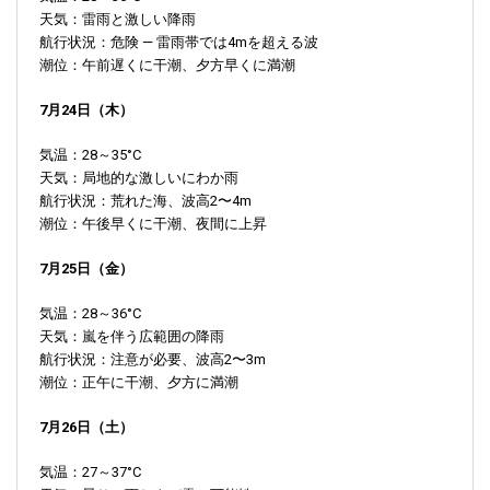
天気：雷雨と激しい降雨
航行状況：危険 — 雷雨帯では4mを超える波
潮位：午前遅くに干潮、夕方早くに満潮
7月24日（木）
気温：28～35°C
天気：局地的な激しいにわか雨
航行状況：荒れた海、波高2〜4m
潮位：午後早くに干潮、夜間に上昇
7月25日（金）
気温：28～36°C
天気：嵐を伴う広範囲の降雨
航行状況：注意が必要、波高2〜3m
潮位：正午に干潮、夕方に満潮
7月26日（土）
気温：27～37°C