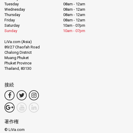
Tuesday
08am - 12am
Wednesday
08am - 12am
Thursday
08am - 12am
Friday
08am - 12am
Saturday
10am - 07pm
Sunday
10am - 07pm
LiVa.com (Asia)
89/27 Chaofah Road
Chalong District
Muang Phuket
Phuket Province
Thailand, 83130
接続
著作権
© LiVa.com