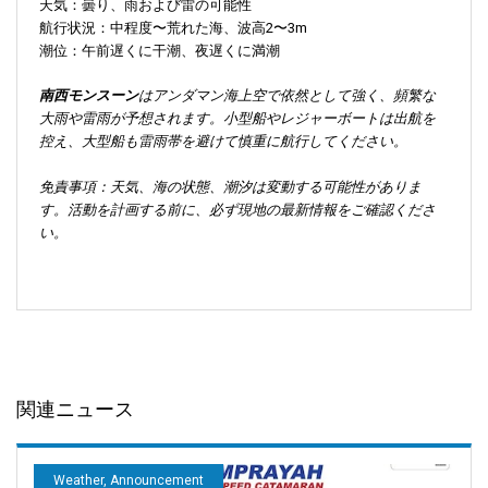
天気：曇り、雨および雷の可能性
航行状況：中程度〜荒れた海、波高2〜3m
潮位：午前遅くに干潮、夜遅くに満潮
南西モンスーン
はアンダマン海上空で依然として強く、頻繁な
大雨や雷雨が予想されます。小型船やレジャーボートは出航を
控え、大型船も雷雨帯を避けて慎重に航行してください。
免責事項：天気、海の状態、潮汐は変動する可能性がありま
す。活動を計画する前に、必ず現地の最新情報をご確認くださ
い。
関連ニュース
Weather, Announcement